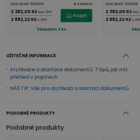
Kód zboží
:
502204
4
Varianty
Kód zboží
:
502205
2 382,00 Kč
2 382,00 Kč
bez DPH
bez
Koupit
2 882,22 Kč
2 882,22 Kč
s DPH
s DP
Skladem
2 ks
Sk
UŽITEČNÉ INFORMACE
Archivace a skartace dokumentů: 7 tipů, jak mít
přehled v papírech
NÁŠ TIP: Vše pro archivaci a skartaci dokumentů
PODOBNÉ PRODUKTY
Podobné produkty