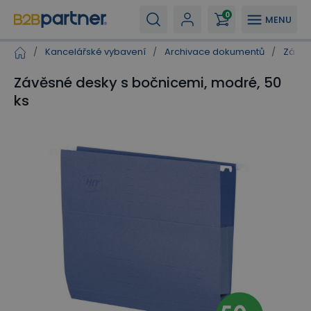
0
MENU
/
Kancelářské vybavení
/
Archivace dokumentů
/
Závěs
Závěsné desky s bočnicemi, modré, 50
ks