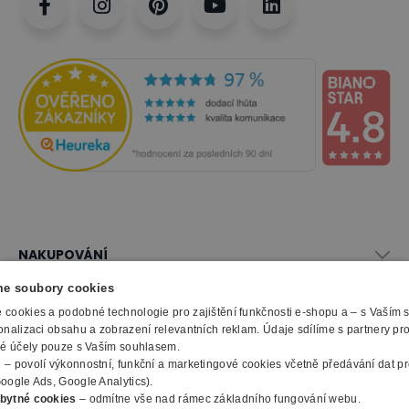
NAKUPOVÁNÍ
Vše o nákupu
e soubory cookies
SLUŽBY
Obchodní podmínky
cookies a podobné technologie pro zajištění funkčnosti e-shopu a – s Vaším
Doprava a montáž
onalizaci obsahu a zobrazení relevantních reklam. Údaje sdílíme s partnery pr
Naše katalogy
ké účely pouze s Vaším souhlasem.
Možnosti platby
O FIRMĚ
Reklamační formulář
m
– povolí výkonnostní, funkční a marketingové cookies včetně předávání dat pro
Záruka, servis, reklamace
Výroba kancelářského nábytku
oogle Ads, Google Analytics).
O nás
Ochrana osobních údajů
bytné cookies
– odmítne vše nad rámec základního fungování webu.
Zpracování elektroodpadu