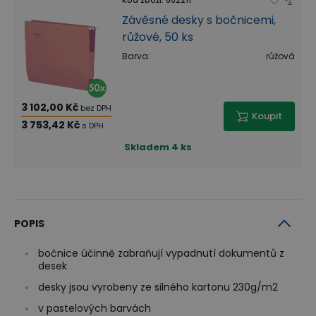
Závěsné desky s bočnicemi,
růžové, 50 ks
Barva
:
růžová
3 102,00 Kč
bez DPH
Koupit
3 753,42 Kč
s DPH
Skladem
4 ks
POPIS
bočnice účinně zabraňují vypadnutí dokumentů z
desek
desky jsou vyrobeny ze silného kartonu 230g/m2
v pastelových barvách