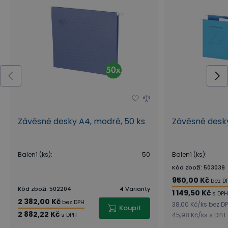
Závěsné desky A4, modré, 50 ks
Závěsné desky
Balení (ks)
:
50
Balení (ks)
:
Kód zboží
:
503039
950,00 Kč
bez D
Kód zboží
:
502204
4
Varianty
1 149,50 Kč
s DPH
2 382,00 Kč
bez DPH
38,00 Kč
/
ks
bez D
Koupit
2 882,22 Kč
s DPH
45,98 Kč
/
ks
s DPH