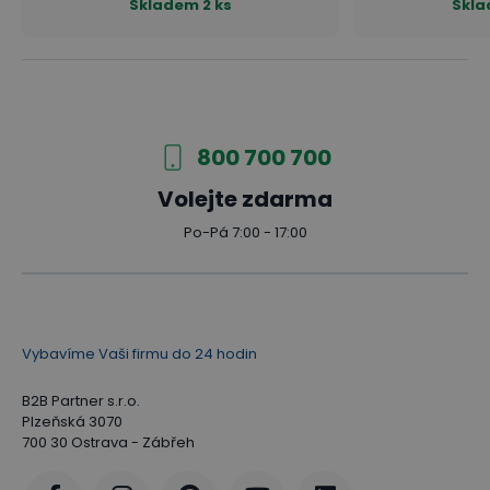
Skladem
2 ks
Skl
800 700 700
Volejte zdarma
Po-Pá 7:00 - 17:00
Vybavíme Vaši firmu do 24 hodin
B2B Partner s.r.o.
Plzeňská 3070
700 30 Ostrava - Zábřeh