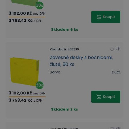
3 102,00 Kč
bez DPH
Koupit
3 753,42 Kč
s DPH
Skladem
6 ks
Kód zboží
:
502210
Závěsné desky s bočnicemi,
žluté, 50 ks
Barva
:
žlutá
3 102,00 Kč
bez DPH
Koupit
3 753,42 Kč
s DPH
Skladem
2 ks
Kód zboží
:
502211