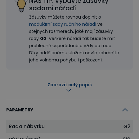
NÁŠ TIP: Vybavte zásuvky
sadami nářadí
Zásuvky můžete rovnou doplnit o
modulární sady ručního nářadí
ve
stejných rozměrech, jaké mají zásuvky
řady
G2
. Veškeré nářadí tak budete mít
přehledně uspořádané a vždy po ruce.
Díky oddělenému uložení navíc zabráníte
jeho volnému pohybu i poškození.
+
+
+
+
+
+
+
+
+
+
Zobrazit celý popis
PARAMETRY
+
+
+
+
+
+
+
+
+
+
Řada nábytku
G2