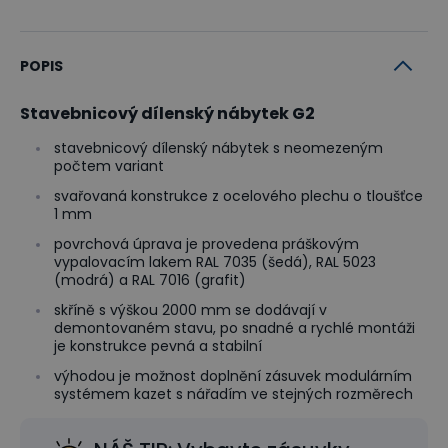
POPIS
Stavebnicový dílenský nábytek G2
stavebnicový dílenský nábytek s neomezeným
počtem variant
svařovaná konstrukce z ocelového plechu o tloušťce
1 mm
povrchová úprava je provedena práškovým
vypalovacím lakem RAL 7035 (šedá), RAL 5023
(modrá) a RAL 7016 (grafit)
skříně s výškou 2000 mm se dodávají v
demontovaném stavu, po snadné a rychlé montáži
je konstrukce pevná a stabilní
výhodou je možnost doplnění zásuvek modulárním
systémem kazet s nářadím ve stejných rozměrech