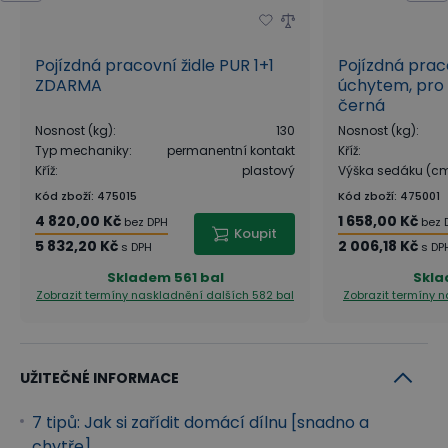
Pojízdná pracovní židle PUR 1+1
Pojízdná prac
ZDARMA
úchytem, pro 
černá
Nosnost (kg)
:
130
Nosnost (kg)
:
Typ mechaniky
:
permanentní kontakt
Kříž
:
Kříž
:
plastový
Výška sedáku (c
Kód zboží
:
475015
Kód zboží
:
475001
4 820,00 Kč
1 658,00 Kč
bez DPH
bez 
Koupit
5 832,20 Kč
2 006,18 Kč
s DPH
s DP
Skladem
561 bal
Skl
Zobrazit termíny naskladnění
dalších 582 bal
Zobrazit termíny 
UŽITEČNÉ INFORMACE
7 tipů: Jak si zařídit domácí dílnu [snadno a
chytře]