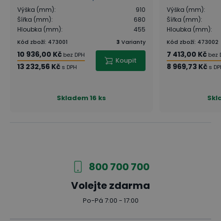
Výška (mm)
:
910
Výška (mm)
:
Šířka (mm)
:
680
Šířka (mm)
:
Hloubka (mm)
:
455
Hloubka (mm)
:
Kód zboží
:
473001
3
Varianty
Kód zboží
:
473002
10 936,00 Kč
7 413,00 Kč
bez DPH
bez 
Koupit
13 232,56 Kč
8 969,73 Kč
s DPH
s DP
Skladem
16 ks
Skl
800 700 700
Volejte zdarma
Po-Pá 7:00 - 17:00