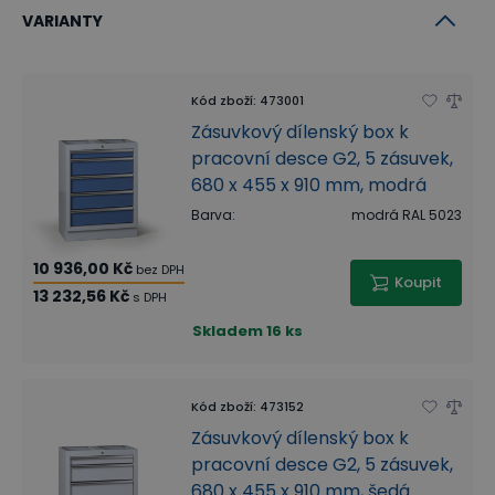
VARIANTY
Kód zboží
:
473001
Zásuvkový dílenský box k
pracovní desce G2, 5 zásuvek,
680 x 455 x 910 mm, modrá
Barva
:
modrá RAL 5023
10 936,00 Kč
bez DPH
Koupit
13 232,56 Kč
s DPH
Skladem
16 ks
Kód zboží
:
473152
Zásuvkový dílenský box k
pracovní desce G2, 5 zásuvek,
680 x 455 x 910 mm, šedá