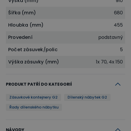
Výška (mm)
910
Šířka (mm)
680
Hloubka (mm)
455
NÁŠ TIP
Inspirujte se návrhem interiéru dílny a
Provedení
podstavný
rovnou objednejte jednotlivé prvky
dílenského nábytku
G2
, které vás
Počet zásuvek/polic
5
zaujmou!
Výška zásuvky (mm)
1x 70, 4x 150
+
+
+
PRODUKT PATŘÍ DO KATEGORIÍ
Zásuvkové kontejnery G2
Dílenský nábytek G2
+
Řady dílenského nábytku
+
+
+
+
+
NÁVODY