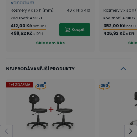
vanadium
Rozměry v x š x h (mm)
:
40 x 141 x 410
Rozměry v x š x h
Kód zboží
:
473071
Kód zboží
:
473072
412,00 Kč
352,00 Kč
bez DPH
bez D
Koupit
498,52 Kč
425,92 Kč
s DPH
s DPH
Skladem
8 ks
Skl
NEJPRODÁVANĚJŠÍ PRODUKTY
1+1 ZDARMA