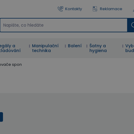
Kontakty
Reklamace
egály a
Manipulační
Balení
Šatny a
Vyb
kladování
technika
hygiena
bud
ovače spon