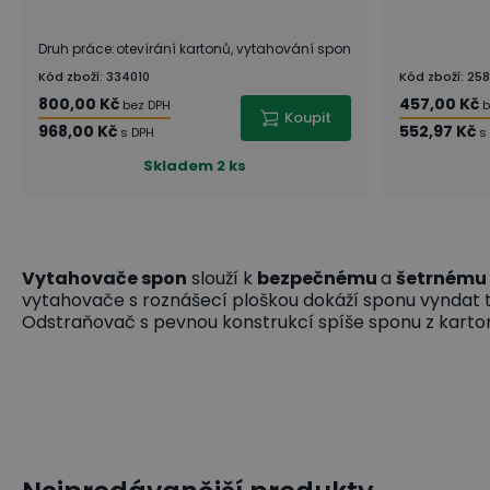
Druh práce
:
otevírání kartonů, vytahování spon
Kód zboží
:
334010
Kód zboží
:
258
800,00 Kč
457,00 Kč
bez DPH
b
Koupit
968,00 Kč
552,97 Kč
s DPH
s
Skladem
2 ks
Vytahovače spon
slouží k
bezpečnému
a
šetrnému
vytahovače s roznášecí ploškou dokáží sponu vyndat t
Odstraňovač s pevnou konstrukcí spíše sponu z karto