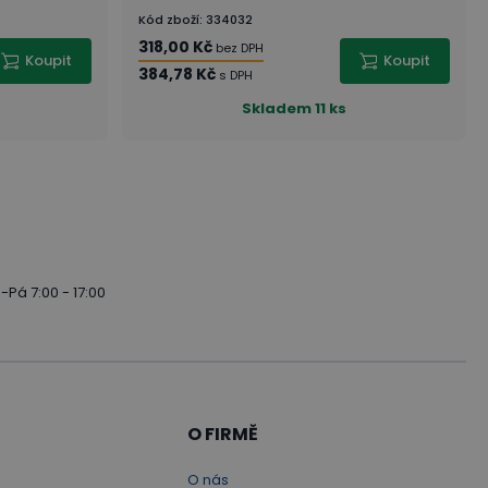
Kód zboží
:
334032
318,00 Kč
bez DPH
Koupit
Koupit
384,78 Kč
s DPH
Skladem
11 ks
-Pá 7:00 - 17:00
O FIRMĚ
O nás