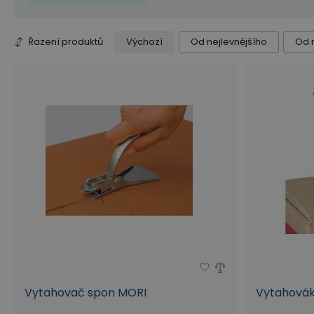
Řazení produktů
Výchozí
Od nejlevnějšího
Od 
Vytahovač spon MORI
Vytahovák