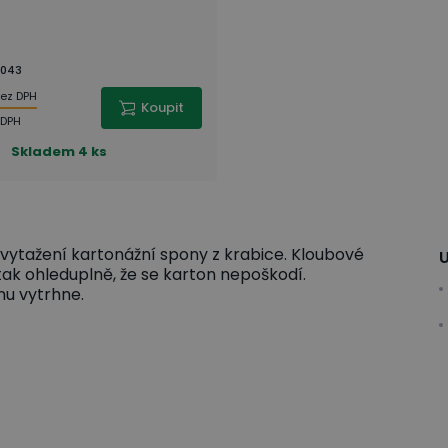
043
ez DPH
Koupit
 DPH
Skladem
4 ks
vytažení kartonážní spony z krabice. Kloubové
U
ak ohleduplně, že se karton nepoškodí.
nu vytrhne.