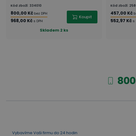
Kód zboží
:
334010
Kód zboží
:
258
800,00 Kč
457,00 Kč
bez DPH
b
Koupit
968,00 Kč
552,97 Kč
s DPH
s
Skladem
2 ks
800
Vybavíme Vaši firmu do 24 hodin