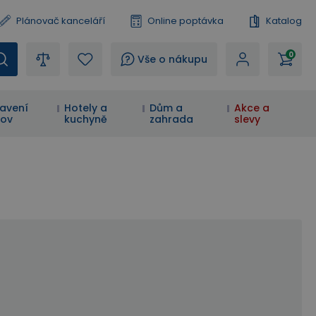
Plánovač kanceláří
Online poptávka
Katalog
0
?
Vše o nákupu
avení
Hotely a
Dům a
Akce a
ov
kuchyně
zahrada
slevy