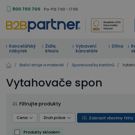
800 700 700
Po-Pá 7:00 - 17:00
Kancelářský
Židle,
Vybavení
Dílna
R
nábytek
křesla
kanceláře
s
/
Balící stroje a materiál
/
Sponkovačky kartónů
/
Vytah
Vytahovače spon
Filtrujte produkty
Cena
Druh práce
Zobrazit všechny filtry
Produkty skladem