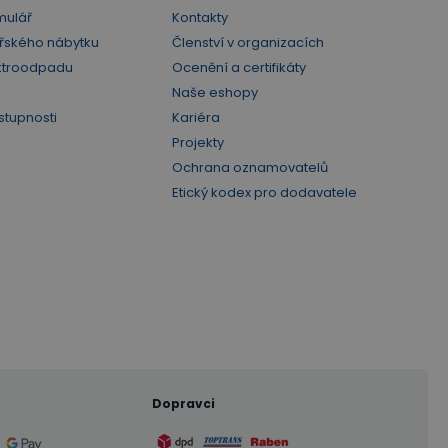
mulář
Kontakty
řského nábytku
Členství v organizacích
ktroodpadu
Ocenění a certifikáty
Naše eshopy
stupnosti
Kariéra
Projekty
Ochrana oznamovatelů
Etický kodex pro dodavatele
Dopravci