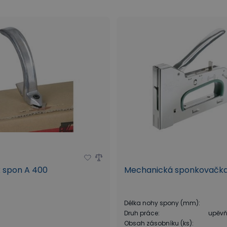
 spon A 400
Mechanická sponkovačka
Délka nohy spony (mm)
:
Druh práce
:
upěvň
Obsah zásobníku (ks)
: