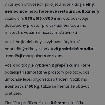
v různých provozech, jako jsou například
jídelny
,
nemocnice
, nebo
hotelové restaurace
.
Rozměry
vozíku činí
975 x 515 x 800 mm
, což poskytuje
dostatečný prostor pro uskladnění táců i na
místech s větším množstvím strávníků.
Vozík na jídelní tácy je vybaven čtyřmi 4"
nebrzděnými koly z PVC.
Dvě praktická madla
usnadňují manipulaci s vozíkem.
Vozík na tácy je vybaven
2 přepážkami
, které
oddělují tři samostatné prostory pro tácy, což
umožňuje lepší organizaci a třídění. Vozík má
nosnost až 150 kg
, takže se nemusíte obávat
přetížení.
Tloušťka profilů vozíku je
0.9 mm
a tloušťka