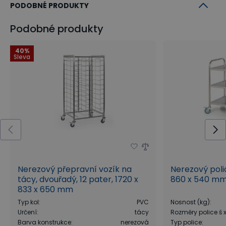
PODOBNÉ PRODUKTY
Podobné produkty
40%
Sleva
Nerezový přepravní vozík na
Nerezový polic
tácy, dvouřadý, 12 pater, 1720 x
860 x 540 m
833 x 650 mm
Typ kol
:
PVC
Nosnost (kg)
:
Určení
:
tácy
Rozměry police š
Barva konstrukce
:
nerezová
Typ police
: