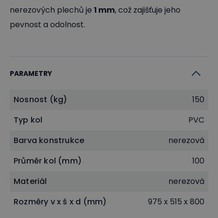
nerezových plechů je
1 mm
, což zajišťuje jeho
pevnost a odolnost.
PARAMETRY
Nosnost (kg)
150
Typ kol
PVC
Barva konstrukce
nerezová
Průměr kol (mm)
100
Materiál
nerezová
Rozměry v x š x d (mm)
975 x 515 x 800