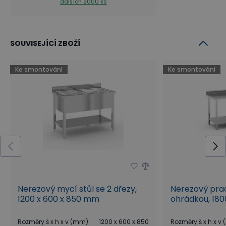
dalších 2000 ks
SOUVISEJÍCÍ ZBOŽÍ
Ke smontování
Ke smontování
Nerezový mycí stůl se 2 dřezy,
Nerezový praco
1200 x 600 x 850 mm
ohrádkou, 180
Rozměry š x h x v (mm)
:
1200 x 600 x 850
Rozměry š x h x v