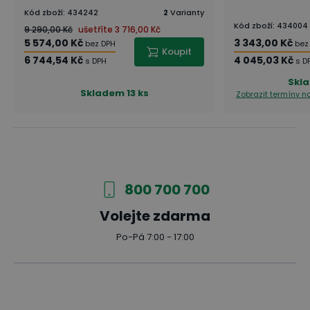
Kód zboží
:
434242
2
Varianty
Kód zboží
:
434004
9 290,00 Kč
ušetříte
3 716,00 Kč
5 574,00 Kč
3 343,00 Kč
bez DPH
bez
Koupit
6 744,54 Kč
4 045,03 Kč
s DPH
s D
Skl
Skladem
13 ks
Zobrazit termíny 
800 700 700
Volejte zdarma
Po-Pá 7:00 - 17:00