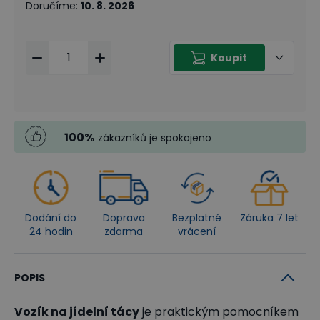
Doručíme
:
10. 8. 2026
Koupit
100
%
zákazníků je spokojeno
Dodání do
Doprava
Bezplatné
Záruka 7 let
24 hodin
zdarma
vrácení
POPIS
Vozík na jídelní tácy
je praktickým pomocníkem