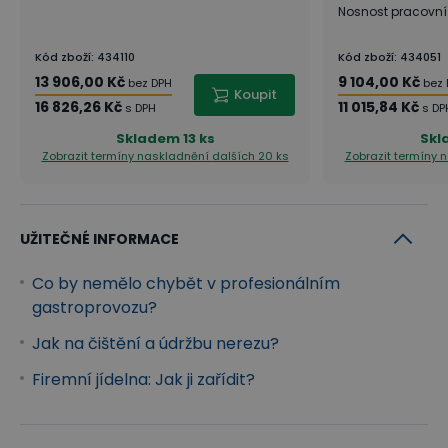
Nosnost pracovní
Kód zboží
:
434110
Kód zboží
:
434051
13 906,00 Kč
9 104,00 Kč
bez DPH
bez
Koupit
16 826,26 Kč
11 015,84 Kč
s DPH
s DP
Skladem
13 ks
Skl
Zobrazit termíny naskladnění
dalších 20 ks
Zobrazit termíny 
UŽITEČNÉ INFORMACE
Co by nemělo chybět v profesionálním
gastroprovozu?
Jak na čištění a údržbu nerezu?
Firemní jídelna: Jak ji zařídit?