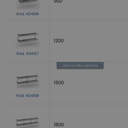
900
Kód
:
434106
1200
Kód
:
434107
Jste na této variantě
1500
Kód
:
434108
1800