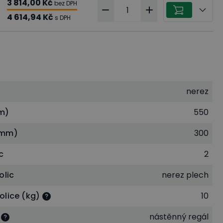
3 814,00 Kč
bez DPH
4 614,94 Kč
s DPH
nerez
m)
550
(mm)
300
c
2
olic
nerez plech
olice (kg)
10
nástěnný regál