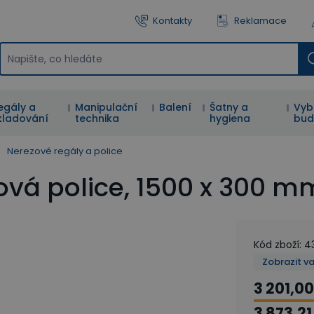
Kontakty
Reklamace
egály a
Manipulační
Balení
Šatny a
Vyb
kladování
technika
hygiena
bud
Nerezové regály a police
ová police, 1500 x 300 m
Kód zboží
:
4
Zobrazit v
3 201,00
3 873,21