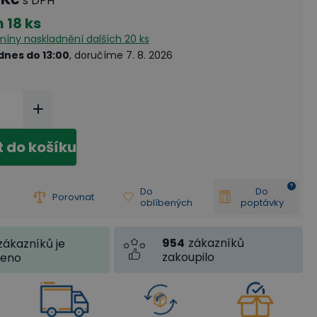
s DPH
m
18 ks
rmíny naskladnění
dalších 20 ks
dnes do 13:00
, doručíme 7. 8. 2026
t do košíku
Do
Do
Porovnat
oblíbených
poptávky
954
zákazníků
zákazníků je
zakoupilo
jeno