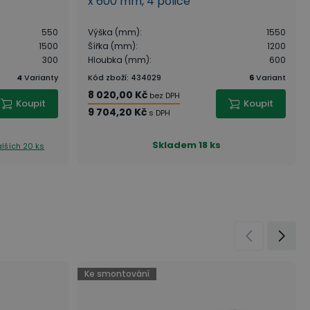
x 600 mm, 4 police
550
Výška (mm)
:
1550
1500
Šířka (mm)
:
1200
300
Hloubka (mm)
:
600
4
Varianty
Kód zboží
:
434029
6
Variant
8 020,00 Kč
bez DPH
Koupit
Koupit
9 704,20 Kč
s DPH
Skladem
18 ks
lších 20 ks
Ke smontování