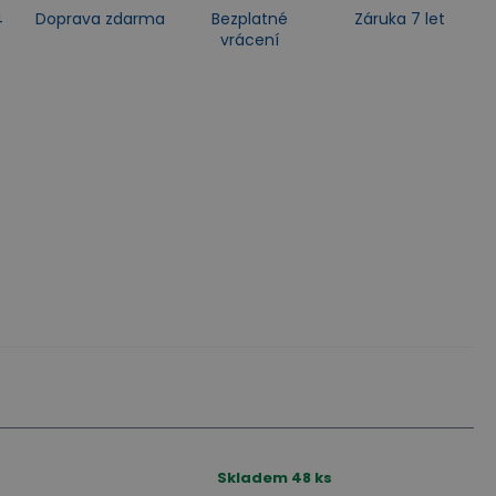
4
Doprava zdarma
Bezplatné
Záruka 7 let
vrácení
Skladem
48
ks