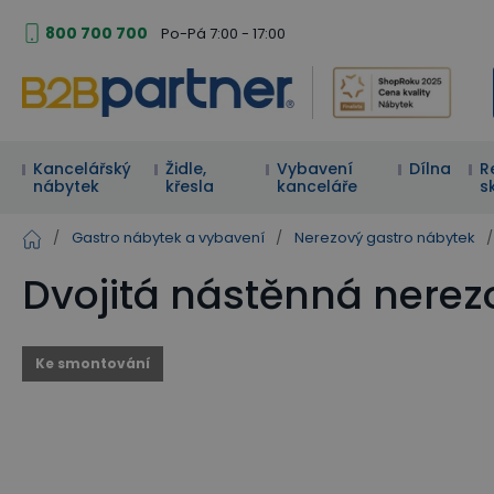
800 700 700
Po-Pá 7:00 - 17:00
Kancelářský
Židle,
Vybavení
Dílna
R
nábytek
křesla
kanceláře
s
/
Gastro nábytek a vybavení
/
Nerezový gastro nábytek
/
Dvojitá nástěnná nerez
Ke smontování