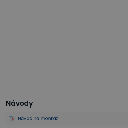
Návody
Nerezové regály a police
Nerezový gastro nábytek
Ga
Návod na montáž