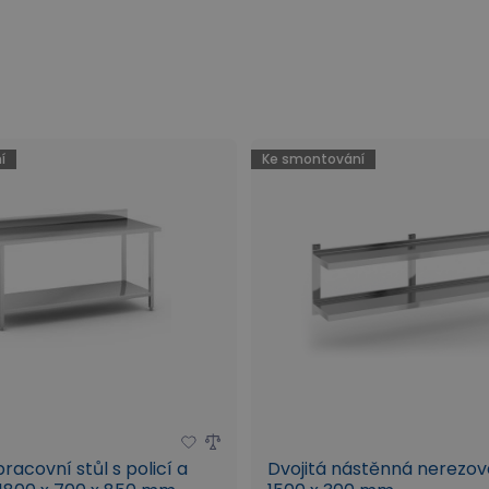
í
Ke smontování
racovní stůl s policí a
Dvojitá nástěnná nerezová