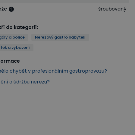
áže
šroubovaný
ří do kategorií
:
gály a police
Nerezový gastro nábytek
tek a vybavení
nformace
ělo chybět v profesionálním gastroprovozu?
tění a údržbu nerezu?