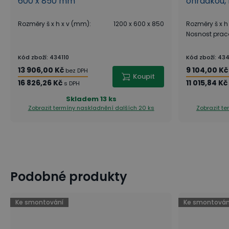
600 x 850 mm
ohrádkou,
Rozměry š x h x v (mm)
:
1200 x 600 x 850
Rozměry š x h
Nosnost prac
Kód zboží
:
434110
Kód zboží
:
434
13 906,00 Kč
9 104,00 Kč
bez DPH
Koupit
16 826,26 Kč
11 015,84 Kč
s DPH
Skladem
13 ks
Zobrazit termíny naskladnění
dalších 20 ks
Zobrazit t
Podobné produkty
Co by nemělo chybět v profesionálním gastroprovo
Jak na čištění a údržbu nerezu?
Ke smontování
Ke smontován