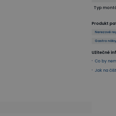
Typ mont
Produkt pat
Nerezové re
Gastro náby
Užitečné i
Co by nem
Jak na čiš
stro nábytek a vybavení