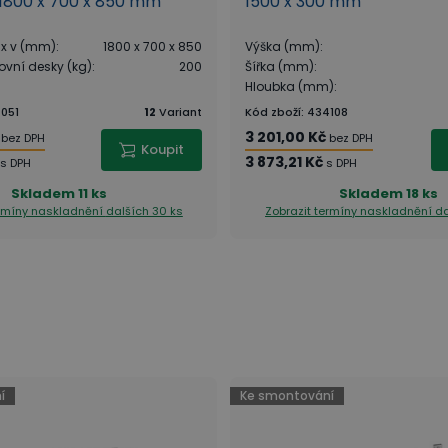
 1800 x 700 x 850 mm
1500 x 300 mm
 x v (mm)
:
1800 x 700 x 850
Výška (mm)
:
ovní desky (kg)
:
200
Šířka (mm)
:
Hloubka (mm)
:
051
12
Variant
Kód zboží
:
434108
3 201,00 Kč
bez DPH
bez DPH
Koupit
3 873,21 Kč
s DPH
s DPH
Skladem
11 ks
Skladem
18 ks
ermíny naskladnění
dalších 30 ks
Zobrazit termíny naskladnění
da
zu?
í
Ke smontování