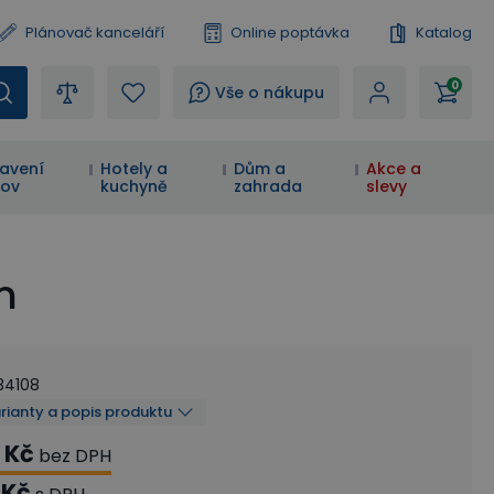
Plánovač kanceláří
Online poptávka
Katalog
0
?
Vše o nákupu
avení
Hotely a
Dům a
Akce a
ov
kuchyně
zahrada
slevy
m
34108
arianty a popis produktu
 Kč
bez DPH
 Kč