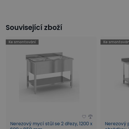
Související zboží
Ke smontování
Ke smontován
Nerezový mycí stůl se 2 dřezy, 1200 x
Nerezový p