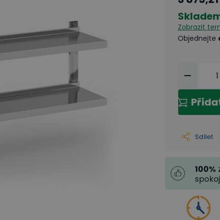
Sklade
Zobrazit te
Objednejte
Přida
Sdílet
100
%
spoko