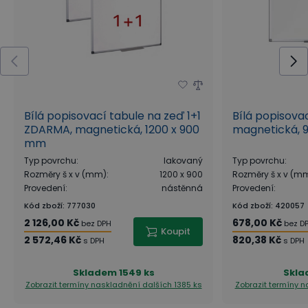
Bílá popisovací tabule na zeď 1+1
Bílá popisova
ZDARMA, magnetická, 1200 x 900
magnetická, 
mm
Typ povrchu
:
lakovaný
Typ povrchu
:
Rozměry š x v (mm)
:
1200 x 900
Rozměry š x v (m
Provedení
:
nástěnná
Provedení
:
Kód zboží
:
777030
Kód zboží
:
420057
2 126,00 Kč
678,00 Kč
bez DPH
bez D
Koupit
2 572,46 Kč
820,38 Kč
s DPH
s DPH
Skladem
1549 ks
Skl
Zobrazit termíny naskladnění
dalších 1385 ks
Zobrazit termíny 