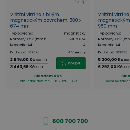
Vnitřní vitrína s bílým
Vnitřní vitrína
magnetickým povrchem, 500 x
magnetickým 
674 mm
980 mm
Typ povrchu
:
magnetický
Typ povrchu
:
Rozměry š x v (mm)
:
500 x 674
Rozměry š x v (m
Kapacita A4
:
4
Kapacita A4
:
Kód zboží
:
109073
4
Varianty
Kód zboží
:
109038
2 846,00 Kč
5 200,00 Kč
bez DPH
bez
Koupit
3 443,66 Kč
6 292,00 Kč
s DPH
s D
Skladem
6 ks
Skl
Další naskladníme 31. 8. 2026 - 3 ks
Další naskladn
800 700 700