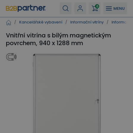
0
MENU
/
Kancelářské vybavení
/
Informační vitríny
/
Informační v
Vnitřní vitrína s bílým magnetickým
povrchem, 940 x 1288 mm