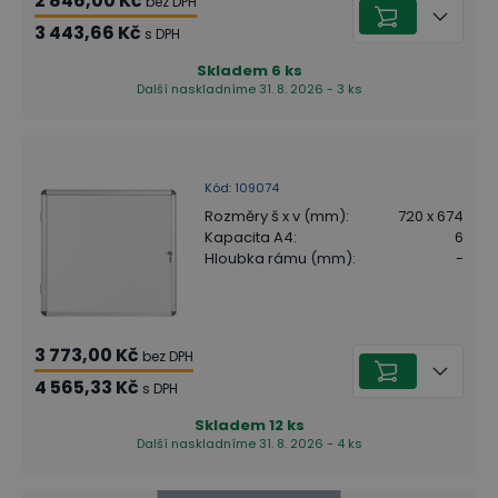
2 846,00 Kč
bez DPH
3 443,66 Kč
s DPH
Skladem
6
ks
Další naskladníme 31. 8. 2026 - 3 ks
Kód
:
109074
Rozměry š x v (mm)
:
720 x 674
Kapacita A4
:
6
Hloubka rámu (mm)
:
-
3 773,00 Kč
bez DPH
4 565,33 Kč
s DPH
Skladem
12
ks
Další naskladníme 31. 8. 2026 - 4 ks