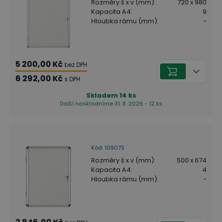
Rozměry š x v (mm)
:
720 x 980
Kapacita A4
:
9
Hloubka rámu (mm)
:
-
5 200,00 Kč
bez DPH
6 292,00 Kč
s DPH
Skladem
14
ks
Další naskladníme 31. 8. 2026 - 12 ks
Kód
:
109073
Rozměry š x v (mm)
:
500 x 674
Kapacita A4
:
4
Hloubka rámu (mm)
:
-