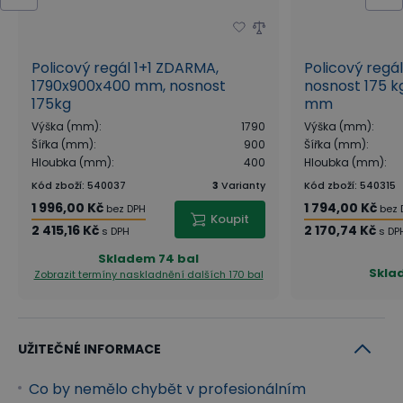
Policový regál 1+1 ZDARMA,
Policový regá
1790x900x400 mm, nosnost
nosnost 175 kg
175kg
mm
Výška (mm)
:
1790
Výška (mm)
:
Šířka (mm)
:
900
Šířka (mm)
:
Hloubka (mm)
:
400
Hloubka (mm)
:
Kód zboží
:
540037
3
Varianty
Kód zboží
:
540315
1 996,00 Kč
1 794,00 Kč
bez DPH
bez 
Koupit
2 415,16 Kč
2 170,74 Kč
s DPH
s DP
Skladem
74 bal
Skla
Zobrazit termíny naskladnění
dalších 170 bal
UŽITEČNÉ INFORMACE
Co by nemělo chybět v profesionálním