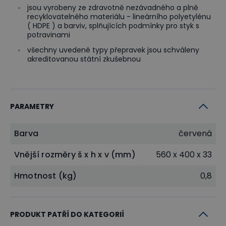
jsou vyrobeny ze zdravotně nezávadného a plně
recyklovatelného materiálu - lineárního polyetylénu
( HDPE ) a barviv, splňujících podmínky pro styk s
potravinami
všechny uvedené typy přepravek jsou schváleny
akreditovanou státní zkušebnou
PARAMETRY
Barva
červená
Vnější rozměry š x h x v (mm)
560 x 400 x 33
Hmotnost (kg)
0,8
PRODUKT PATŘÍ DO KATEGORIÍ