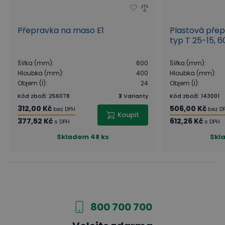
Přepravka na maso E1
Plastová pře
typ T 25-15, 
Šířka (mm)
:
600
Šířka (mm)
:
Hloubka (mm)
:
400
Hloubka (mm)
:
Objem (l)
:
24
Objem (l)
:
Kód zboží
:
256078
3
Varianty
Kód zboží
:
143001
312,00 Kč
506,00 Kč
bez DPH
bez D
Koupit
377,52 Kč
612,26 Kč
s DPH
s DPH
Skladem
48 ks
Skl
800 700 700