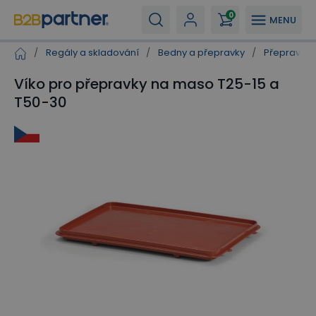
0
MENU
/
Regály a skladování
/
Bedny a přepravky
/
Přepravky p
Víko pro přepravky na maso T25-15 a
T50-30