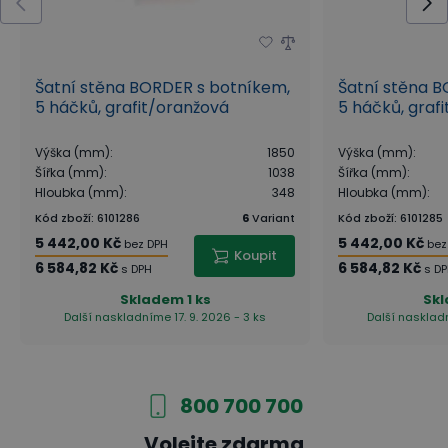
Šatní stěna BORDER s botníkem,
Šatní stěna 
5 háčků, grafit/oranžová
5 háčků, grafi
Výška (mm)
:
1850
Výška (mm)
:
Šířka (mm)
:
1038
Šířka (mm)
:
Hloubka (mm)
:
348
Hloubka (mm)
:
Kód zboží
:
6101286
6
Variant
Kód zboží
:
6101285
5 442,00 Kč
5 442,00 Kč
bez DPH
bez
Koupit
6 584,82 Kč
6 584,82 Kč
s DPH
s D
Skladem
1 ks
Sk
Další naskladníme 17. 9. 2026 - 3 ks
Další naskladn
800 700 700
Volejte zdarma