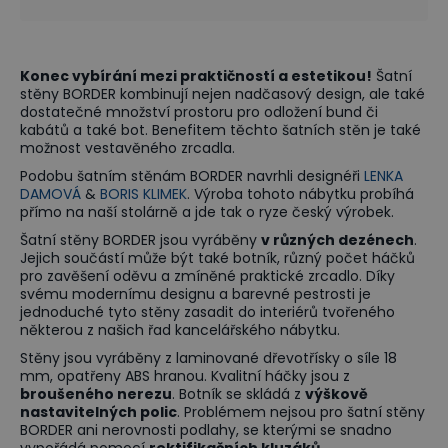
Konec vybírání mezi praktičností a estetikou!
Šatní
stěny BORDER kombinují nejen nadčasový design, ale také
dostatečné množství prostoru pro odložení bund či
kabátů a také bot. Benefitem těchto šatních stěn je také
možnost vestavěného zrcadla.
Podobu šatním stěnám BORDER navrhli designéři
LENKA
DAMOVÁ
&
BORIS KLIMEK
. Výroba tohoto nábytku probíhá
přímo na naší stolárně a jde tak o ryze český výrobek.
Šatní stěny BORDER jsou vyráběny
v různých dezénech
.
Jejich součástí může být také botník, různý počet háčků
pro zavěšení oděvu a zmíněné praktické zrcadlo. Díky
svému modernímu designu a barevné pestrosti je
jednoduché tyto stěny zasadit do interiérů tvořeného
některou z našich řad kancelářského nábytku.
Stěny jsou vyráběny z laminované dřevotřísky o síle 18
mm, opatřeny ABS hranou. Kvalitní háčky jsou z
broušeného nerezu
. Botník se skládá z
výškově
nastavitelných polic
. Problémem nejsou pro šatní stěny
BORDER ani nerovnosti podlahy, se kterými se snadno
vypořádá pomocí
rektifikačních kluzáků
.