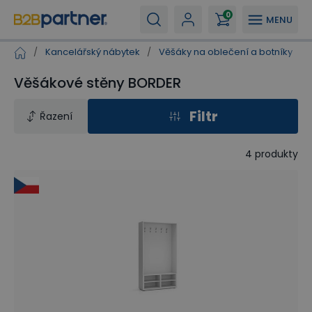
0
MENU
/
Kancelářský nábytek
/
Věšáky na oblečení a botníky
/
Věšákové stěny BORDER
Filtr
Řazení
4
produkty