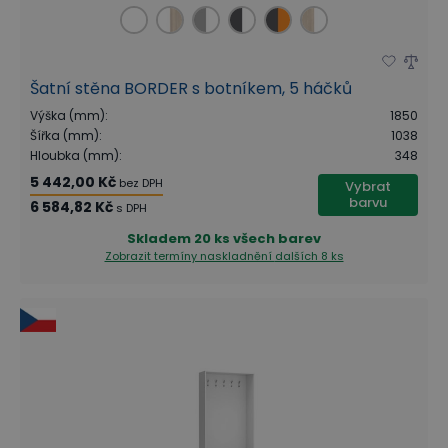
Šatní stěna BORDER s botníkem, 5 háčků
Výška (mm)
:
1850
Šířka (mm)
:
1038
Hloubka (mm)
:
348
5 442,00 Kč
bez DPH
Vybrat
barvu
6 584,82 Kč
s DPH
Skladem
20 ks všech barev
Zobrazit termíny naskladnění
dalších 8 ks