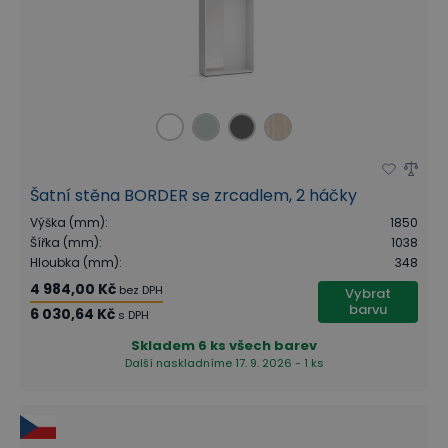
Šatní stěna BORDER se zrcadlem, 2 háčky
Výška (mm)
:
1850
Šířka (mm)
:
1038
Hloubka (mm)
:
348
4 984,00 Kč
bez DPH
Vybrat
barvu
6 030,64 Kč
s DPH
Skladem
6 ks všech barev
Další naskladníme 17. 9. 2026 - 1 ks