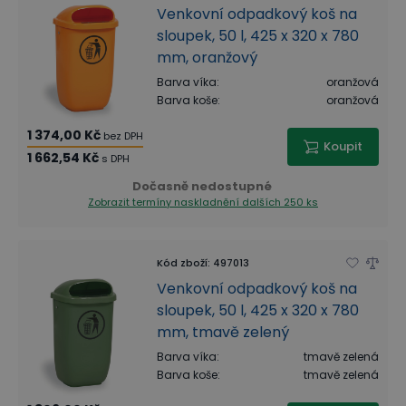
Venkovní odpadkový koš na
sloupek, 50 l, 425 x 320 x 780
mm, oranžový
Barva víka
:
oranžová
Barva koše
:
oranžová
1 374,00 Kč
bez DPH
Koupit
1 662,54 Kč
s DPH
Dočasně nedostupné
Zobrazit termíny naskladnění
dalších 250 ks
Kód zboží
:
497013
Venkovní odpadkový koš na
sloupek, 50 l, 425 x 320 x 780
mm, tmavě zelený
Barva víka
:
tmavě zelená
Barva koše
:
tmavě zelená