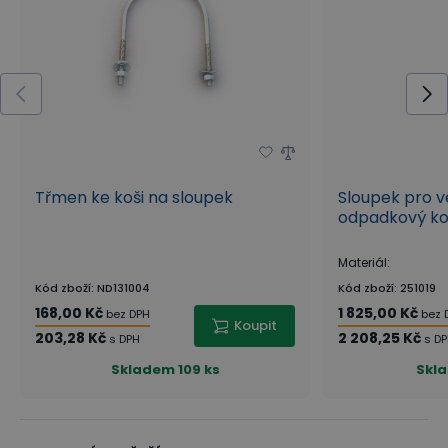
Třmen ke koši na sloupek
Sloupek pro 
odpadkový ko
Materiál
:
Kód zboží
:
ND131004
Kód zboží
:
251019
168,00 Kč
1 825,00 Kč
bez DPH
bez 
Koupit
203,28 Kč
2 208,25 Kč
s DPH
s D
Skladem
109 ks
Skl