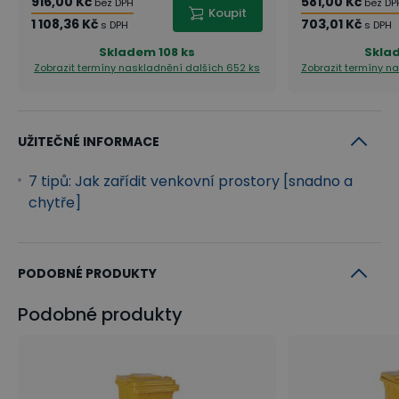
916,00 Kč
581,00 Kč
bez DPH
bez DP
Koupit
1 108,36 Kč
703,01 Kč
s DPH
s DPH
Skladem
108 ks
Skla
Zobrazit termíny naskladnění
dalších 652 ks
Zobrazit termíny n
UŽITEČNÉ INFORMACE
7 tipů: Jak zařídit venkovní prostory [snadno a
chytře]
PODOBNÉ PRODUKTY
Podobné produkty