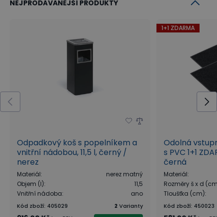
NEJPRODÁVANĚJŠÍ PRODUKTY
1+1 ZDARMA
Odpadkový koš s popelníkem a
Odolná vstup
vnitřní nádobou, 11,5 l, černý /
s PVC 1+1 ZDA
nerez
černá
Materiál
:
nerez matný
Materiál
:
Objem (l)
:
11,5
Rozměry š x d (c
Vnitřní nádoba
:
ano
Tloušťka (cm)
:
Kód zboží
:
405029
2
Varianty
Kód zboží
:
450023