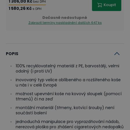
1 306,00 Kč
bez DPH
Koupit
1 580,26 Kč
s DPH
Dočasně nedostupné
Zobrazit termíny naskladnění
dalších 647 ks
POPIS
100% recyklovatelný materiál z PE, barvostálý, velmi
odolný (i proti UV)
inovovaný typ velice oblíbeného a rozšířeného koše
u nás i v celé Evropě
možnost upevnění koše na kovový sloupek (pomocí
třmenů) či na zeď
montážní materiál (třmeny, kotvící šrouby) není
součástí balení
jednoduchá manipulace pro vyprazdňování nádob,
nerezová ploška pro zhášení cigaretových nedopalků