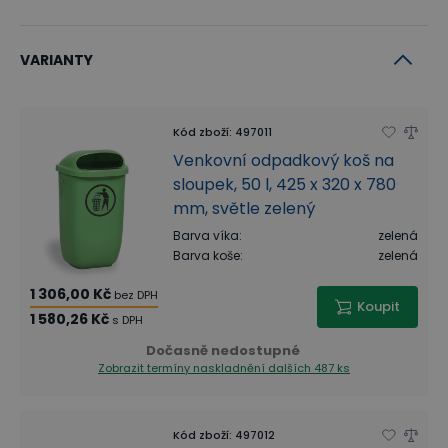
VARIANTY
Kód zboží
:
497011
Venkovní odpadkový koš na
sloupek, 50 l, 425 x 320 x 780
mm, světle zelený
Barva víka
:
zelená
Barva koše
:
zelená
1 306,00 Kč
bez DPH
Koupit
1 580,26 Kč
s DPH
Dočasně nedostupné
Zobrazit termíny naskladnění
dalších 487 ks
Kód zboží
:
497012