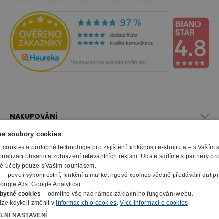
NAKUPOVÁNÍ
Vše o nákupu
e soubory cookies
SLUŽBY
Obchodní podmínky
cookies a podobné technologie pro zajištění funkčnosti e-shopu a – s Vaším
Doprava a montáž
onalizaci obsahu a zobrazení relevantních reklam. Údaje sdílíme s partnery pr
Naše katalogy
ké účely pouze s Vaším souhlasem.
Možnosti platby
O FIRMĚ
Reklamační formulář
m
– povolí výkonnostní, funkční a marketingové cookies včetně předávání dat pro
Záruka, servis, reklamace
Výroba kancelářského nábytku
oogle Ads, Google Analytics).
O nás
Ochrana osobních údajů
bytné cookies
– odmítne vše nad rámec základního fungování webu.
Zpracování elektroodpadu
Kontakty
lze kdykoli změnit v
informacích o cookies
.
Více informací o cookies
© 2010 - 2026 B2B Partner s.r.o. - Všechna práva vyhrazena.
Informace o cookies
E-Procurement
Členství v organizacích
ILNÍ NASTAVENÍ
Profesionální e-shop na míru
Jak nakupovat