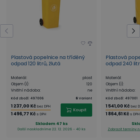
Plastová popelnice na tříděný
Plastová pope
odpad 120 litrů, žlutá
odpad 240 litr
Materiál
:
plast
Materiál
:
Objem (l)
:
120
Objem (l)
:
Vnitřní nádoba
:
ne
Vnitřní nádoba
:
Kód zboží
:
497006
6
Variant
Kód zboží
:
497001
1 237,00 Kč
1 541,00 Kč
bez DPH
bez 
Koupit
1 496,77 Kč
1 864,61 Kč
s DPH
s DPH
Skladem
47 ks
Sk
Další naskladníme 22. 12. 2026 - 40 ks
Zobrazit termíny 