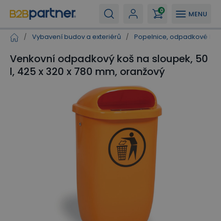
0
MENU
/
Vybavení budov a exteriérů
/
Popelnice, odpadkové koš
Venkovní odpadkový koš na sloupek, 50
l, 425 x 320 x 780 mm, oranžový