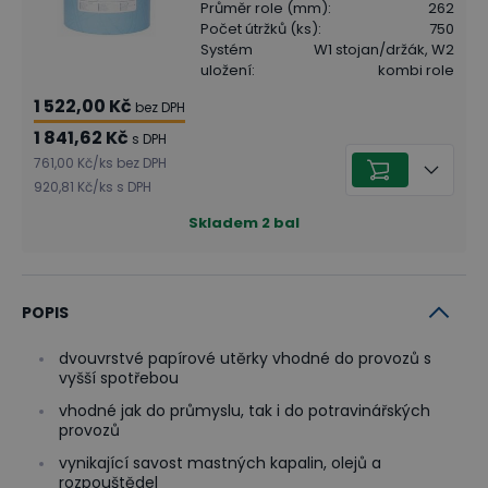
Průměr role (mm)
:
262
Počet útržků (ks)
:
750
Systém
W1 stojan/držák, W2
uložení
:
kombi role
1 522,00 Kč
bez DPH
1 841,62 Kč
s DPH
761,00 Kč
/
ks
bez DPH
920,81 Kč
/
ks
s DPH
Skladem
2
bal
POPIS
dvouvrstvé papírové utěrky vhodné do provozů s
vyšší spotřebou
vhodné jak do průmyslu, tak i do potravinářských
provozů
vynikající savost mastných kapalin, olejů a
rozpouštědel