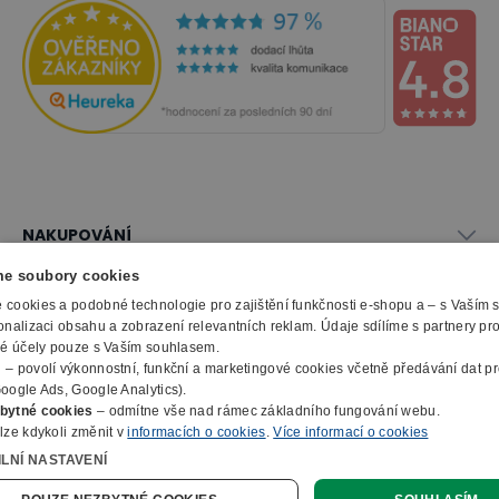
NAKUPOVÁNÍ
Vše o nákupu
e soubory cookies
SLUŽBY
Obchodní podmínky
cookies a podobné technologie pro zajištění funkčnosti e-shopu a – s Vaším
Doprava a montáž
onalizaci obsahu a zobrazení relevantních reklam. Údaje sdílíme s partnery pr
Naše katalogy
ké účely pouze s Vaším souhlasem.
Možnosti platby
O FIRMĚ
Reklamační formulář
m
– povolí výkonnostní, funkční a marketingové cookies včetně předávání dat pro
Záruka, servis, reklamace
Výroba kancelářského nábytku
oogle Ads, Google Analytics).
O nás
Ochrana osobních údajů
bytné cookies
– odmítne vše nad rámec základního fungování webu.
Zpracování elektroodpadu
Kontakty
lze kdykoli změnit v
informacích o cookies
.
Více informací o cookies
© 2010 - 2026 B2B Partner s.r.o. - Všechna práva vyhrazena.
Informace o cookies
E-Procurement
Členství v organizacích
ILNÍ NASTAVENÍ
Profesionální e-shop na míru
Jak nakupovat
Prohlášení o přístupnosti
Ocenění a certifikáty
Online poptávka