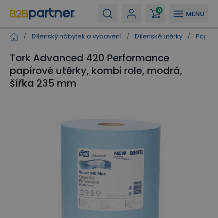
0
MENU
/
Dílenský nábytek a vybavení
/
Dílenské utěrky
/
Papírov
Tork Advanced 420 Performance
papírové utěrky, kombi role, modrá,
šířka 235 mm