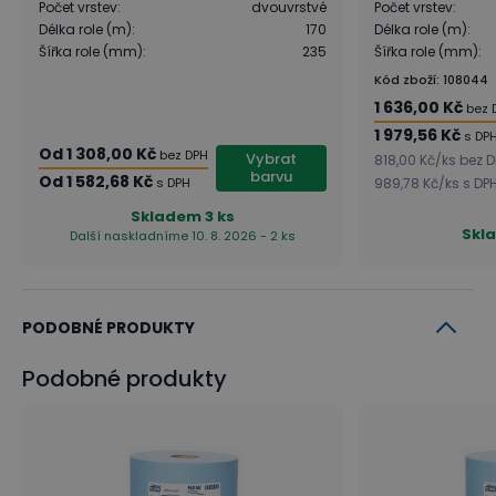
2 ks
Počet vrstev
:
dvouvrstvé
Počet vrstev
:
Délka role (m)
:
170
Délka role (m)
:
Šířka role (mm)
:
235
Šířka role (mm)
:
Kód zboží
:
108044
1 636,00 Kč
bez 
1 979,56 Kč
s DP
Od
1 308,00 Kč
bez DPH
Vybrat
818,00 Kč
/
ks
bez D
barvu
Od
1 582,68 Kč
s DPH
989,78 Kč
/
ks
s DP
Skladem
3 ks
Skl
Další naskladníme 10. 8. 2026 - 2 ks
PODOBNÉ PRODUKTY
Podobné produkty