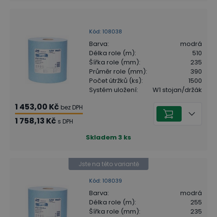
Kód
:
108038
Barva
:
modrá
Délka role (m)
:
510
Šířka role (mm)
:
235
Průměr role (mm)
:
390
Počet útržků (ks)
:
1500
Systém uložení
:
W1 stojan/držák
1 453,00 Kč
bez DPH
1 758,13 Kč
s DPH
Skladem
3
ks
Jste na této variantě
Kód
:
108039
Barva
:
modrá
Délka role (m)
:
255
Šířka role (mm)
:
235