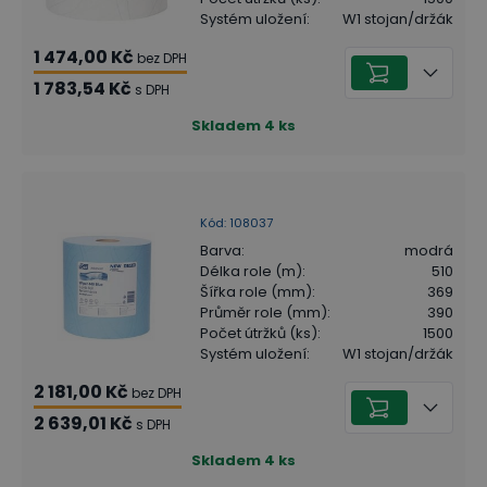
Systém uložení
:
W1 stojan/držák
1 474,00 Kč
bez DPH
1 783,54 Kč
s DPH
Skladem
4
ks
Kód
:
108037
Barva
:
modrá
Délka role (m)
:
510
Šířka role (mm)
:
369
Průměr role (mm)
:
390
Počet útržků (ks)
:
1500
Systém uložení
:
W1 stojan/držák
2 181,00 Kč
bez DPH
2 639,01 Kč
s DPH
Skladem
4
ks