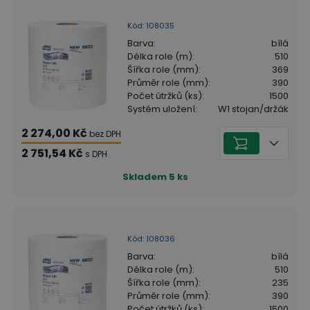
Kód
:
108035
Barva
:
bílá
Délka role (m)
:
510
Šířka role (mm)
:
369
Průměr role (mm)
:
390
Počet útržků (ks)
:
1500
Systém uložení
:
W1 stojan/držák
2 274,00 Kč
bez DPH
2 751,54 Kč
s DPH
Skladem
5
ks
Kód
:
108036
Barva
:
bílá
Délka role (m)
:
510
Šířka role (mm)
:
235
Průměr role (mm)
:
390
Počet útržků (ks)
:
1500