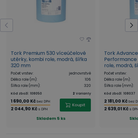
Tork Premium 530 víceúčelové
Tork Advance
utěrky, kombi role, modrá, šířka
Performance 
320 mm
role, modrá, 
Počet vrstev
:
jednovrstvé
Počet vrstev
:
Délka role (m)
:
106
Délka role (m)
:
Šířka role (mm)
:
320
Šířka role (mm)
:
Kód zboží
:
108050
2
Varianty
Kód zboží
:
108037
1 690,00 Kč
2 181,00 Kč
bez DPH
bez 
Koupit
2 044,90 Kč
2 639,01 Kč
s DPH
s DP
Skladem
5 ks
Skl