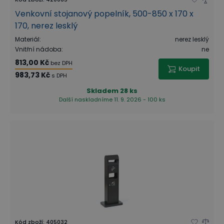
Venkovní stojanový popelník, 500-850 x 170 x
170, nerez lesklý
Materiál
:
nerez lesklý
Vnitřní nádoba
:
ne
813,00 Kč
bez DPH
Koupit
983,73 Kč
s DPH
Skladem
28 ks
Další naskladníme 11. 9. 2026 - 100 ks
Kód zboží
:
405032