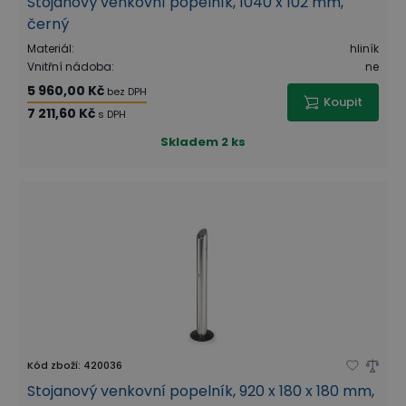
Stojanový venkovní popelník, 1040 x 102 mm,
černý
Materiál
:
hliník
Vnitřní nádoba
:
ne
5 960,00 Kč
bez DPH
Koupit
7 211,60 Kč
s DPH
Skladem
2 ks
Kód zboží
:
420036
Stojanový venkovní popelník, 920 x 180 x 180 mm,