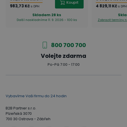
Koupit
983,73 Kč
4 829,11 Kč
s DPH
s DPH
Skladem
28 ks
Skl
Další naskladníme 11. 9. 2026 - 100 ks
Zobrazit termíny 
800 700 700
Volejte zdarma
Po-Pá 7:00 - 17:00
Vybavíme Vaši firmu do 24 hodin
B2B Partner s.r.o.
Plzeňská 3070
700 30 Ostrava - Zábřeh