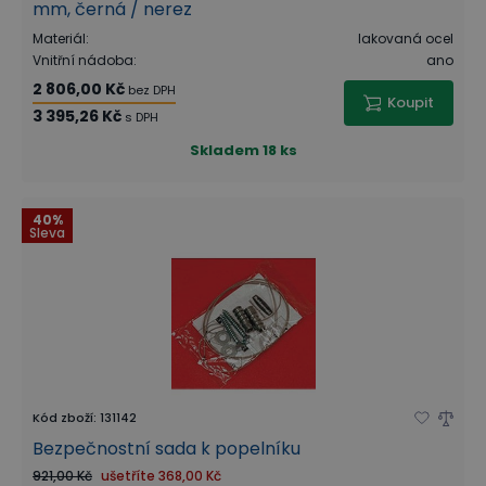
mm, černá / nerez
Materiál
:
lakovaná ocel
Vnitřní nádoba
:
ano
2 806,00 Kč
bez DPH
Koupit
3 395,26 Kč
s DPH
Skladem
18 ks
40%
Sleva
Kód zboží
:
131142
Bezpečnostní sada k popelníku
921,00 Kč
ušetříte
368,00 Kč