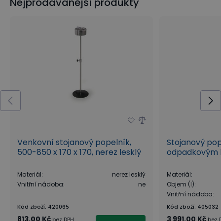
Nejprodávanější produkty
Venkovní stojanový popelník,
Stojanový pop
500-850 x 170 x 170, nerez lesklý
odpadkovým ko
Materiál
:
nerez lesklý
Materiál
:
Vnitřní nádoba
:
ne
Objem (l)
:
Vnitřní nádoba
:
Kód zboží
:
420065
Kód zboží
:
405032
813,00 Kč
3 991,00 Kč
bez DPH
bez 