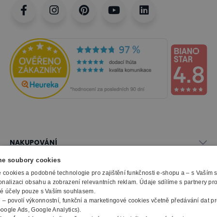
NAKUPOVÁNÍ
Vše o nákupu
e soubory cookies
SLUŽBY
Obchodní podmínky
cookies a podobné technologie pro zajištění funkčnosti e-shopu a – s Vaším
onalizaci obsahu a zobrazení relevantních reklam. Údaje sdílíme s partnery pr
Doprava a montáž
Naše katalogy
ké účely pouze s Vaším souhlasem.
Možnosti platby
O FIRMĚ
Reklamační formulář
m
– povolí výkonnostní, funkční a marketingové cookies včetně předávání dat pro
Záruka, servis, reklamace
Výroba kancelářského nábytku
oogle Ads, Google Analytics).
O nás