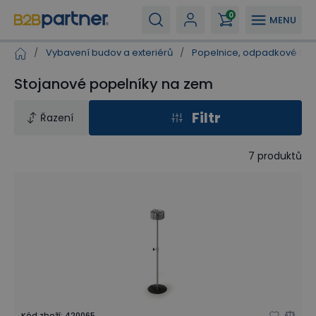
0
MENU
/
Vybavení budov a exteriérů
/
Popelnice, odpadkové koš
Stojanové popelníky na zem
Filtr
Řazení
7
produktů
Kód zboží
:
420065