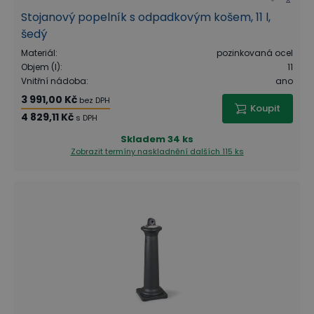
Stojanový popelník s odpadkovým košem, 11 l,
šedý
Materiál
:
pozinkovaná ocel
Objem (l)
:
11
Vnitřní nádoba
:
ano
3 991,00 Kč
bez DPH
Koupit
4 829,11 Kč
s DPH
Skladem
34 ks
Zobrazit termíny naskladnění
dalších 115 ks