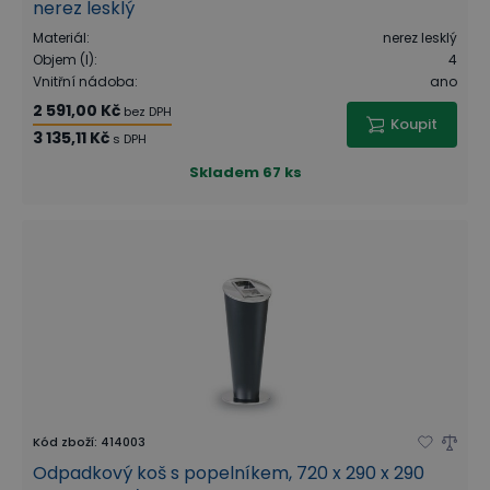
nerez lesklý
Materiál
:
nerez lesklý
Objem (l)
:
4
Vnitřní nádoba
:
ano
2 591,00 Kč
bez DPH
Koupit
3 135,11 Kč
s DPH
Skladem
67 ks
Kód zboží
:
414003
Odpadkový koš s popelníkem, 720 x 290 x 290