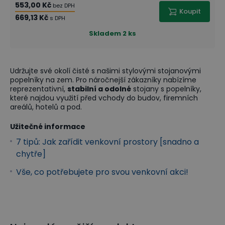
553,00 Kč
bez DPH
Koupit
669,13 Kč
s DPH
Skladem
2 ks
Udržujte své okolí čisté s našimi stylovými stojanovými
popelníky na zem. Pro náročnejší zákazníky nabízíme
reprezentativní,
stabilní a odolné
stojany s popelníky,
které najdou využití před vchody do budov, firemních
areálů, hotelů a pod.
Užitečné informace
7 tipů: Jak zařídit venkovní prostory [snadno a
chytře]
Vše, co potřebujete pro svou venkovní akci!