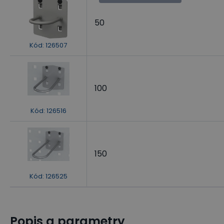
50
Kód
:
126507
100
Kód
:
126516
150
Kód
:
126525
Popis a parametry