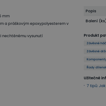
Popis
 5 mm
Balení (ks
tem a práškovým epoxypolyesterem v
Produkt pat
oti nechtěnému vysunutí
Závěsné háč
Závěsné drž
Komponenty 
Řady dílens
Užitečné i
7 tipů: Ja