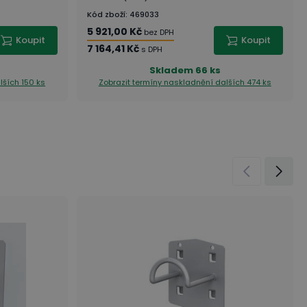
Kód zboží
:
469033
5 921,00 Kč
bez DPH
Koupit
Koupit
7 164,41 Kč
s DPH
Skladem
66 ks
lších 150 ks
Zobrazit termíny naskladnění
dalších 474 ks