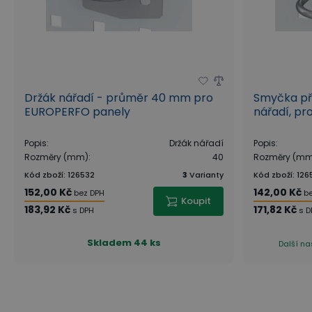
Držák nářadí - průměr 40 mm pro
Smyčka př
EUROPERFO panely
nářadí, p
Popis
:
Držák nářadí
Popis
:
Rozměry (mm)
:
40
Rozměry (m
Kód zboží
:
126532
3
Varianty
Kód zboží
:
126
152,00 Kč
142,00 Kč
bez DPH
b
Koupit
183,92 Kč
171,82 Kč
s DPH
s D
Skladem
44 ks
Další na