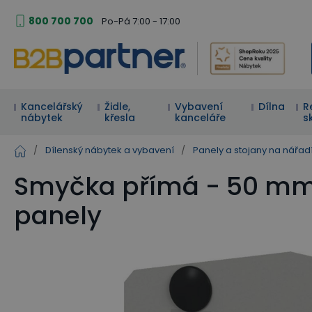
800 700 700
Po-Pá 7:00 - 17:00
Kancelářský
Židle,
Vybavení
Dílna
R
nábytek
křesla
kanceláře
s
/
Dílenský nábytek a vybavení
/
Panely a stojany na nářad
Smyčka přímá - 50 mm 
panely