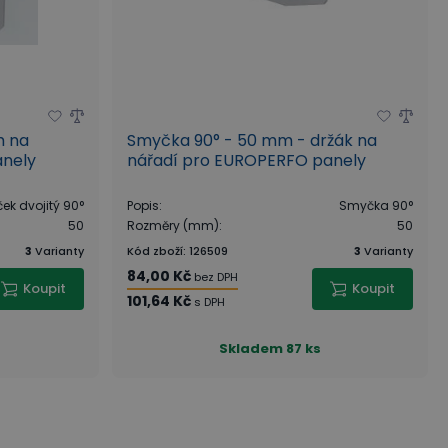
m na
Smyčka 90° - 50 mm - držák na
anely
nářadí pro EUROPERFO panely
ek dvojitý 90°
Popis
:
Smyčka 90°
50
Rozměry (mm)
:
50
3
Varianty
Kód zboží
:
126509
3
Varianty
84,00 Kč
bez DPH
Koupit
Koupit
101,64 Kč
s DPH
Skladem
87 ks