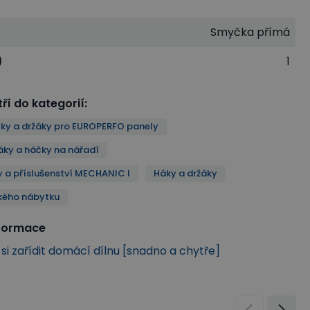
Smyčka přímá
)
1
ří do kategorií
:
ky a držáky pro EUROPERFO panely
áky a háčky na nářadí
a příslušenství MECHANIC I
Háky a držáky
kého nábytku
nformace
k si zařídit domácí dílnu [snadno a chytře]