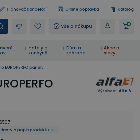
Plánovač kanceláří
Online poptávka
Katalog
0
?
Vše o nákupu
avení
Hotely a
Dům a
Akce a
ov
kuchyně
zahrada
slevy
pro EUROPERFO panely
EUROPERFO
Výrobce
:
Alfa 3
26507
arianty a popis produktu