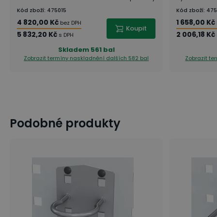
Kód zboží
:
475015
Kód zboží
:
475
4 820,00 Kč
1 658,00 Kč
bez DPH
Koupit
5 832,20 Kč
2 006,18 Kč
s DPH
Skladem
561 bal
Zobrazit termíny naskladnění
dalších 582 bal
Zobrazit t
Podobné produkty
7 tipů: Jak si zařídit domácí dílnu [snadno a chytře]