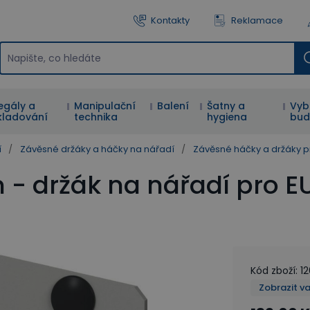
Kontakty
Reklamace
egály a
Manipulační
Balení
Šatny a
Vyb
kladování
technika
hygiena
bud
í
/
Závěsné držáky a háčky na nářadí
/
Závěsné háčky a držáky 
- držák na nářadí pro 
Kód zboží
:
1
Zobrazit v