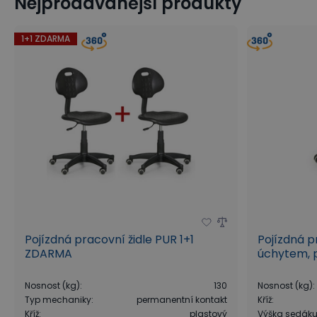
Nejprodávanější produkty
Závěsné háčky a držáky pro EUROPERFO panely
Závěsné dr
1+1 ZDARMA
Pojízdná pracovní židle PUR 1+1
Pojízdná p
ZDARMA
úchytem, p
Nosnost (kg)
:
130
Nosnost (kg)
:
Typ mechaniky
:
permanentní kontakt
Kříž
:
Kříž
:
plastový
Výška sedák