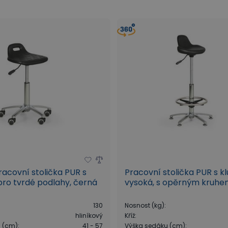
žáky a háčky na nářadí
Komponenty a příslušenství MECHANIC
racovní stolička PUR s
Pracovní stolička PUR s kl
ro tvrdé podlahy, černá
vysoká, s opěrným kruh
130
Nosnost (kg)
:
hliníkový
Kříž
:
u (cm)
:
41 - 57
Výška sedáku (cm)
: