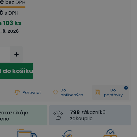
Kč
bez DPH
Kč
s DPH
m
103 ks
1. 8. 2026
t do košíku
Do
Do
Porovnat
oblíbených
poptávky
798
zákazníků
zákazníků je
zakoupilo
jeno