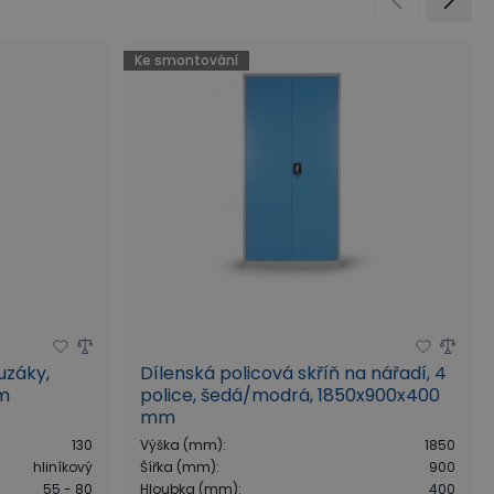
 I
Háky a držáky
Řady dílenského nábytku
Ke smontování
uzáky,
Dílenská policová skříň na nářadí, 4
em
police, šedá/modrá, 1850x900x400
mm
130
Výška (mm)
:
1850
hliníkový
Šířka (mm)
:
900
55 - 80
Hloubka (mm)
:
400