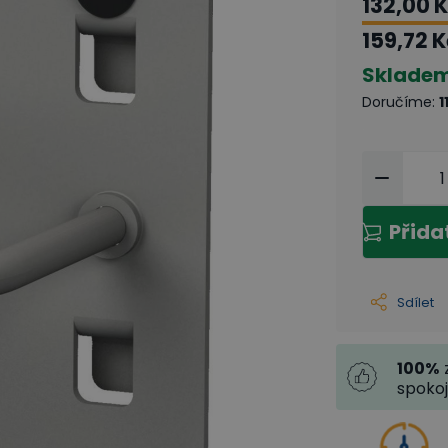
132,00 
159,72 
Sklade
Doručíme
:
1
Přida
Sdílet
100
%
spoko