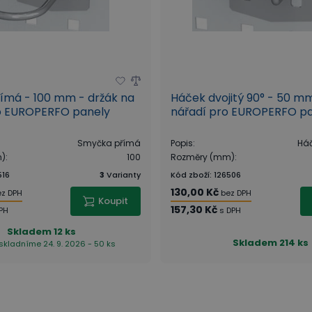
ímá - 100 mm - držák na
Háček dvojitý 90° - 50 m
ro EUROPERFO panely
nářadí pro EUROPERFO p
Smyčka přímá
Popis
:
Háč
m)
:
100
Rozměry (mm)
:
516
3
Varianty
Kód zboží
:
126506
130,00 Kč
ez DPH
bez DPH
Koupit
157,30 Kč
PH
s DPH
Skladem
12 ks
Skladem
214 ks
skladníme 24. 9. 2026 - 50 ks