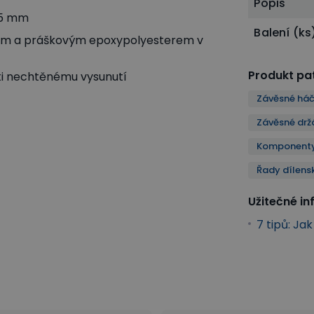
Popis
 5 mm
Balení (ks
tem a práškovým epoxypolyesterem v
Produkt pat
oti nechtěnému vysunutí
Závěsné háč
Závěsné drž
Komponenty 
Řady dílens
Užitečné i
7 tipů: Ja
žáky a háčky na nářadí
Komponenty a příslušenství MECHANIC