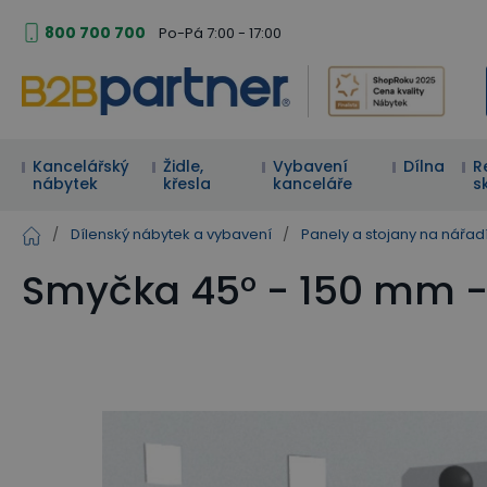
800 700 700
Po-Pá 7:00 - 17:00
Kancelářský
Židle,
Vybavení
Dílna
R
nábytek
křesla
kanceláře
s
/
Dílenský nábytek a vybavení
/
Panely a stojany na nářad
Smyčka 45° - 150 mm -