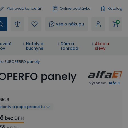
Plánovač kanceláří
Online poptávka
Katalog
0
?
Vše o nákupu
avení
Hotely a
Dům a
Akce a
ov
kuchyně
zahrada
slevy
pro EUROPERFO panely
ROPERFO panely
Výrobce
:
Alfa 3
26526
arianty a popis produktu
Kč
bez DPH
Kč