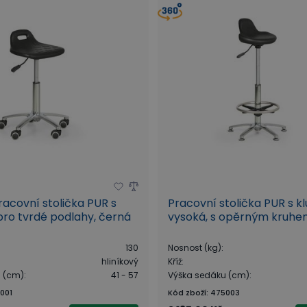
racovní stolička PUR s
Pracovní stolička PUR s kl
ro tvrdé podlahy, černá
vysoká, s opěrným kruh
130
Nosnost (kg)
:
hliníkový
Kříž
:
u (cm)
:
41 - 57
Výška sedáku (cm)
:
001
Kód zboží
:
475003