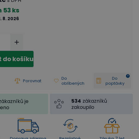
s DPH
m
53 ks
1. 8. 2026
t do košíku
Do
Do
Porovnat
oblíbených
poptávky
534
zákazníků
zákazníků je
zakoupilo
jeno
4
Doprava zdarma
Bezplatné
Záruka 7 let