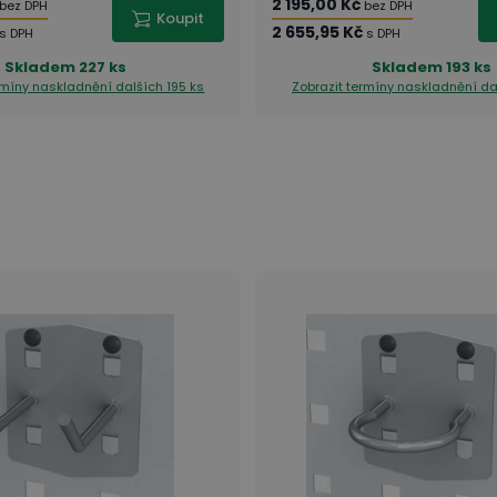
2 195,00 Kč
bez DPH
bez DPH
Koupit
2 655,95 Kč
s DPH
s DPH
Skladem
227 ks
Skladem
193 ks
ermíny naskladnění
dalších 195 ks
Zobrazit termíny naskladnění
da