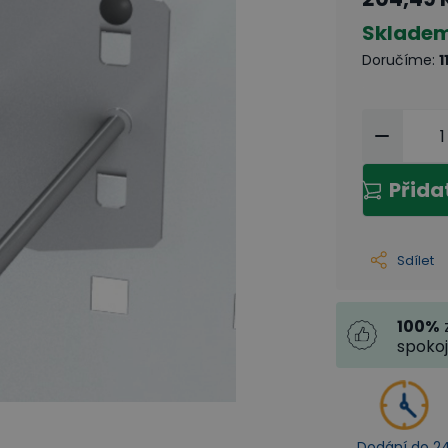
Sklade
Doručíme
:
1
Přida
Sdílet
100
%
spoko
Dodání do 2