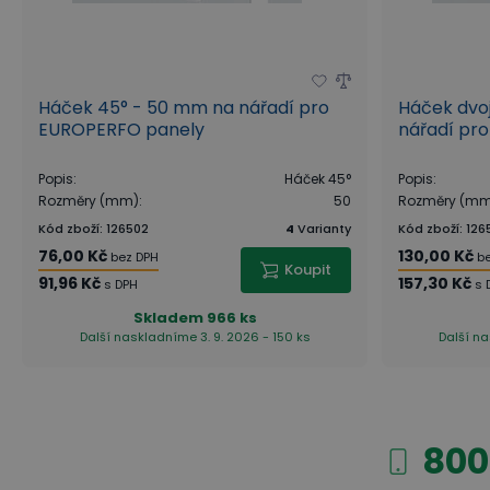
Háček 45° - 50 mm na nářadí pro
Háček dvoj
EUROPERFO panely
nářadí pr
Popis
:
Háček 45°
Popis
:
Rozměry (mm)
:
50
Rozměry (m
Kód zboží
:
126502
4
Varianty
Kód zboží
:
126
76,00 Kč
130,00 Kč
bez DPH
b
Koupit
91,96 Kč
157,30 Kč
s DPH
s 
Skladem
966 ks
Další naskladníme 3. 9. 2026 - 150 ks
Další na
800