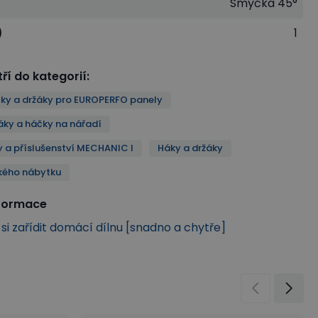
Smyčka 45°
)
1
ří do kategorií
:
ky a držáky pro EUROPERFO panely
áky a háčky na nářadí
a příslušenství MECHANIC I
Háky a držáky
kého nábytku
nformace
k si zařídit domácí dílnu [snadno a chytře]
 I
Háky a držáky
Řady dílenského nábytku