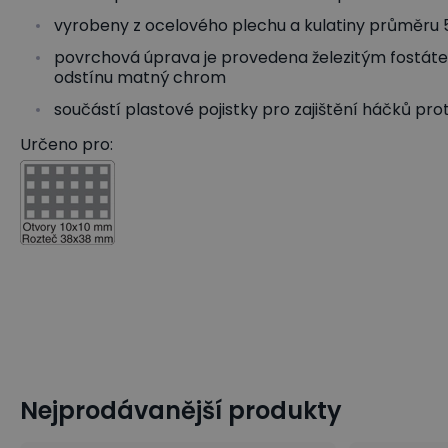
vyrobeny z ocelového plechu a kulatiny průměru
povrchová úprava je provedena železitým fostá
odstínu matný chrom
součástí plastové pojistky pro zajištění háčků pr
Určeno pro:
Nejprodávanější produkty
Závěsné háčky a držáky pro EUROPERFO panely
Závěsné dr