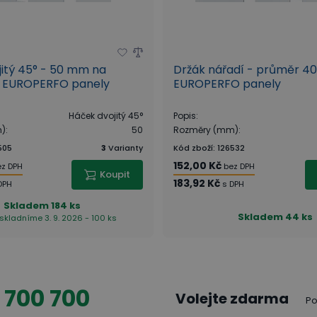
itý 45° - 50 mm na
Držák nářadí - průměr 4
o EUROPERFO panely
EUROPERFO panely
Háček dvojitý 45°
Popis
:
m)
:
50
Rozměry (mm)
:
505
3
Varianty
Kód zboží
:
126532
152,00 Kč
ez DPH
bez DPH
Koupit
183,92 Kč
DPH
s DPH
Skladem
184 ks
Skladem
44 ks
skladníme 3. 9. 2026 - 100 ks
 700 700
Volejte zdarma
Po