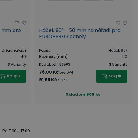
0 mm pro
Háček 90° - 50 mm na nářadí pro
EUROPERFO panely
Držák nářadí
Popis
:
Háček 90°
40
Rozměry (mm)
:
50
3
Varianty
Kód zboží
:
126503
3
Varianty
76,00 Kč
bez DPH
Koupit
Koupit
91,96 Kč
s DPH
Skladem
509 ks
-Pá 7:00 - 17:00