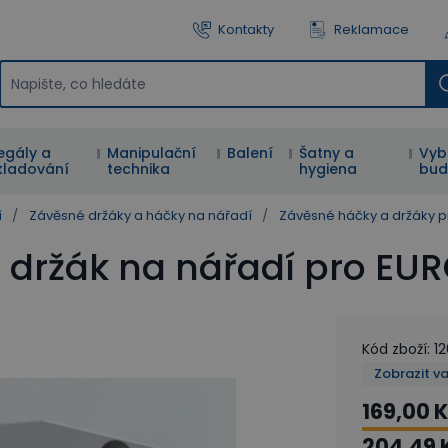
Kontakty
Reklamace
egály a
Manipulační
Balení
Šatny a
Vyb
kladování
technika
hygiena
bud
í
/
Závěsné držáky a háčky na nářadí
/
Závěsné háčky a držáky 
 držák na nářadí pro EU
Kód zboží
:
1
Zobrazit v
169,00 
204,49 