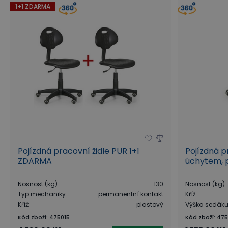
1+1 ZDARMA
Pojízdná pracovní židle PUR 1+1
Pojízdná p
ZDARMA
úchytem, p
Nosnost (kg)
:
130
Nosnost (kg)
:
Typ mechaniky
:
permanentní kontakt
Kříž
:
Kříž
:
plastový
Výška sedák
Kód zboží
:
475015
Kód zboží
:
475