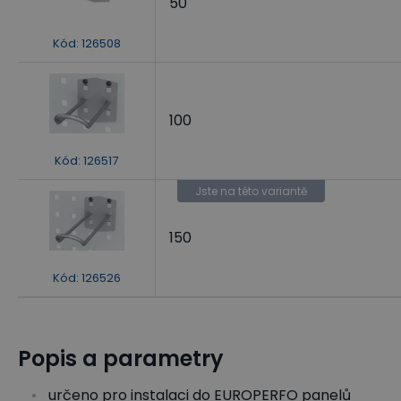
50
Kód
:
126508
100
Kód
:
126517
Jste na této variantě
150
Kód
:
126526
Popis a parametry
určeno pro instalaci do EUROPERFO panelů