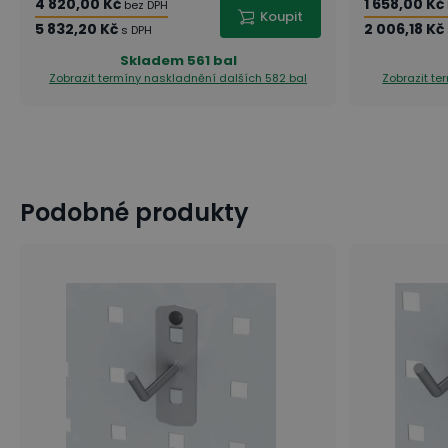
4 820,00 Kč
1 658,00 Kč
bez DPH
Koupit
5 832,20 Kč
2 006,18 Kč
s DPH
Skladem
561 bal
Zobrazit termíny naskladnění
dalších 582 bal
Zobrazit t
Podobné produkty
7 tipů: Jak si zařídit domácí dílnu [snadno a chytře]