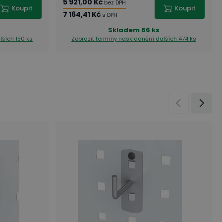
5 921,00 Kč
bez DPH
Koupit
Koupit
7 164,41 Kč
s DPH
Skladem
66 ks
lších 150 ks
Zobrazit termíny naskladnění
dalších 474 ks