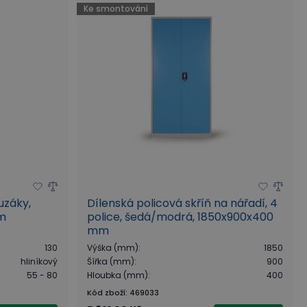
Ke smontování
uzáky,
Dílenská policová skříň na nářadí, 4
em
police, šedá/modrá, 1850x900x400
mm
130
Výška (mm)
:
1850
hliníkový
Šířka (mm)
:
900
55 - 80
Hloubka (mm)
:
400
Kód zboží
:
469033