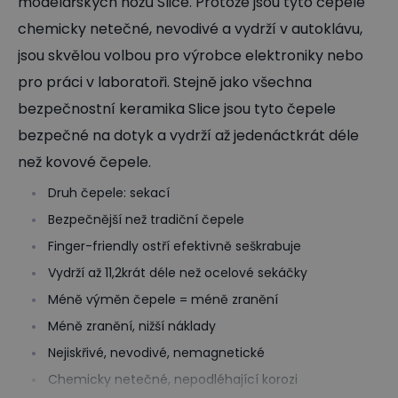
modelářských nožů Slice. Protože jsou tyto čepele
chemicky netečné, nevodivé a vydrží v autoklávu,
jsou skvělou volbou pro výrobce elektroniky nebo
pro práci v laboratoři. Stejně jako všechna
bezpečnostní keramika Slice jsou tyto čepele
bezpečné na dotyk a vydrží až jedenáctkrát déle
než kovové čepele.
Druh čepele: sekací
Bezpečnější než tradiční čepele
Finger-friendly ostří efektivně seškrabuje
Vydrží až 11,2krát déle než ocelové sekáčky
Méně výměn čepele = méně zranění
Méně zranění, nižší náklady
Nejiskřivé, nevodivé, nemagnetické
Chemicky netečné, nepodléhající korozi