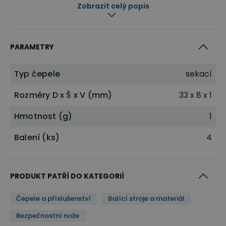
Čepele nevyžadují mazání
Zobrazit celý popis
Nevyžadují sběrné boxy k likvidaci
100% recyklovatelné
PARAMETRY
Čepele vydrží při teplotách do 1600°C
Kompatibilní rukojeti: 560064, 560065, 560067
Typ čepele
sekací
Jedno balení obsahuje 4 jednostranné čepele
Rozměry D x Š x V (mm)
33 x 8 x 1
Hmotnost (g)
1
Balení (ks)
4
PRODUKT PATŘÍ DO KATEGORIÍ
Čepele a příslušenství
Balící stroje a materiál
Bezpečnostní nože