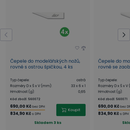
Čepele do modelářských nožů,
Čepele do mo
rovné s ostrou špičkou, 4 ks
rovné se zaob
Typ čepele
:
ostrá
Typ čepele
:
Rozměry D x Š x V (mm)
:
33 x 6 x 1
Rozměry D x Š x V
Hmotnost (g)
:
0,65
Hmotnost (g)
:
Kód zboží
:
560072
Kód zboží
:
560071
690,00 Kč
690,00 Kč
bez DPH
bez D
Koupit
834,90 Kč
834,90 Kč
s DPH
s DPH
Skladem
3 ks
Sk