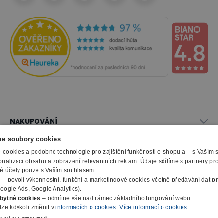
NAKUPOVÁNÍ
Vše o nákupu
e soubory cookies
SLUŽBY
Obchodní podmínky
cookies a podobné technologie pro zajištění funkčnosti e-shopu a – s Vaším
Doprava a montáž
onalizaci obsahu a zobrazení relevantních reklam. Údaje sdílíme s partnery pr
Naše katalogy
ké účely pouze s Vaším souhlasem.
Možnosti platby
O FIRMĚ
Reklamační formulář
m
– povolí výkonnostní, funkční a marketingové cookies včetně předávání dat pro
Záruka, servis, reklamace
Výroba kancelářského nábytku
oogle Ads, Google Analytics).
O nás
Ochrana osobních údajů
bytné cookies
– odmítne vše nad rámec základního fungování webu.
Zpracování elektroodpadu
Kontakty
lze kdykoli změnit v
informacích o cookies
.
Více informací o cookies
© 2010 - 2026 B2B Partner s.r.o. - Všechna práva vyhrazena.
Informace o cookies
E-Procurement
Členství v organizacích