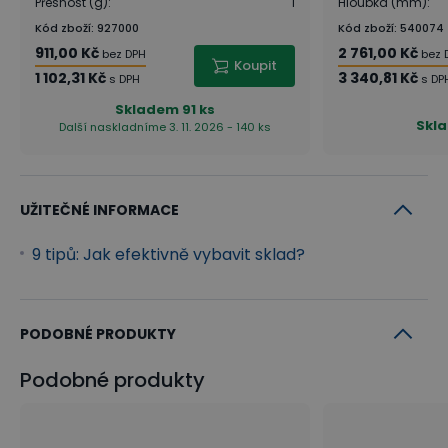
Přesnost (g)
:
1
Hloubka (mm)
:
Kód zboží
:
927000
Kód zboží
:
540074
911,00 Kč
2 761,00 Kč
bez DPH
bez 
Koupit
1 102,31 Kč
3 340,81 Kč
s DPH
s DP
Skladem
91 ks
Skl
Další naskladníme 3. 11. 2026 - 140 ks
UŽITEČNÉ INFORMACE
9 tipů: Jak efektivně vybavit sklad?
PODOBNÉ PRODUKTY
Podobné produkty