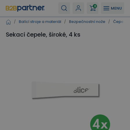
0
MENU
/
Balící stroje a materiál
/
Bezpečnostní nože
/
Čepele a
Sekací čepele, široké, 4 ks