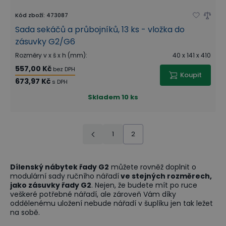
Kód zboží
:
473087
Sada sekáčů a průbojníků, 13 ks - vložka do
zásuvky G2/G6
Rozměry v x š x h (mm)
:
40 x 141 x 410
557,00 Kč
bez DPH
Koupit
673,97 Kč
s DPH
Skladem
10 ks
1
2
Dílenský nábytek řady G2
můžete rovněž doplnit o
modulární sady ručního nářadí
ve stejných rozměrech,
jako zásuvky řady G2
. Nejen, že budete mít po ruce
veškeré potřebné nářadí, ale zároveň Vám díky
oddělenému uložení nebude nářadí v šuplíku jen tak ležet
na sobě.