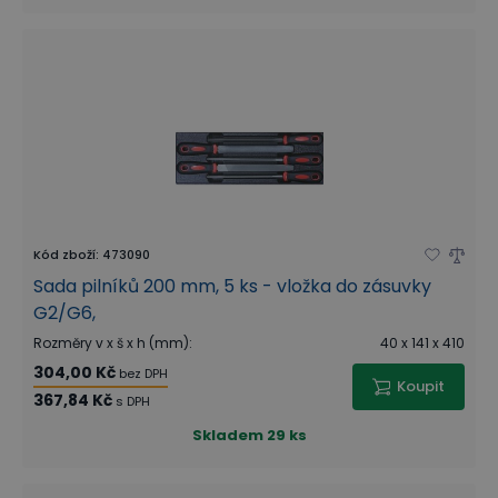
Kód zboží
:
473090
Sada pilníků 200 mm, 5 ks - vložka do zásuvky
G2/G6,
Rozměry v x š x h (mm)
:
40 x 141 x 410
304,00 Kč
bez DPH
Koupit
367,84 Kč
s DPH
Skladem
29 ks