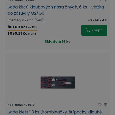
Sada klíčů kloubových nástrčných, 6 ks - vložka
do zásuvky G2/G6
Rozměry v x š x h (mm)
:
40 x 141 x 410
901,00 Kč
bez DPH
Koupit
1 090,21 Kč
s DPH
Skladem
19 ks
Kód zboží
:
473079
Sada kleští, 3 ks (kombinačky, štípačky, dlouhé