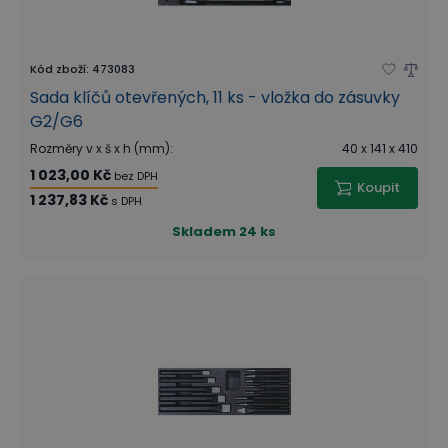
Kód zboží
:
473083
Sada klíčů otevřených, 11 ks - vložka do zásuvky
G2/G6
Rozměry v x š x h (mm)
:
40 x 141 x 410
1 023,00 Kč
bez DPH
Koupit
1 237,83 Kč
s DPH
Skladem
24 ks