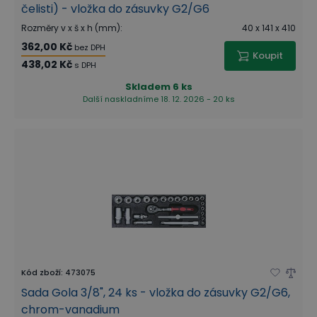
čelisti) - vložka do zásuvky G2/G6
Rozměry v x š x h (mm)
:
40 x 141 x 410
362,00 Kč
bez DPH
Koupit
438,02 Kč
s DPH
Skladem
6 ks
Další naskladníme 18. 12. 2026 - 20 ks
Kód zboží
:
473075
Sada Gola 3/8", 24 ks - vložka do zásuvky G2/G6,
chrom-vanadium