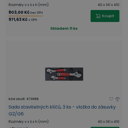
Rozměry v x š x h (mm)
:
40 x 141 x 410
803,00 Kč
bez DPH
Koupit
971,63 Kč
s DPH
Skladem
11 ks
Kód zboží
:
473089
Sada stavitelných klíčů, 3 ks - vložka do zásuvky
G2/G6
Rozměry v x š x h (mm)
:
40 x 141 x 410