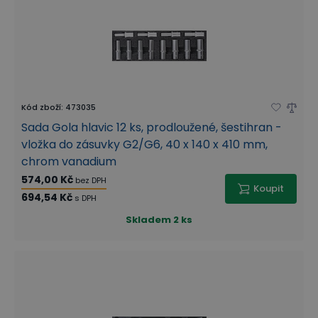
Kód zboží
:
473035
Sada Gola hlavic 12 ks, prodloužené, šestihran -
vložka do zásuvky G2/G6, 40 x 140 x 410 mm,
chrom vanadium
574,00 Kč
bez DPH
Koupit
694,54 Kč
s DPH
Skladem
2 ks