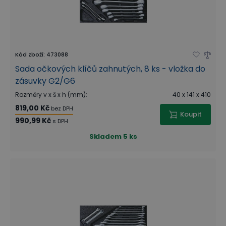
Kód zboží
:
473088
Sada očkových klíčů zahnutých, 8 ks - vložka do
zásuvky G2/G6
Rozměry v x š x h (mm)
:
40 x 141 x 410
819,00 Kč
bez DPH
Koupit
990,99 Kč
s DPH
Skladem
5 ks