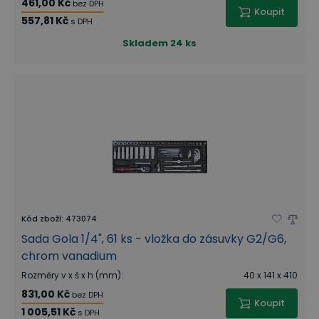
461,00 Kč
bez DPH
Koupit
557,81 Kč
s DPH
Skladem
24 ks
Kód zboží
:
473074
Sada Gola 1/4", 61 ks - vložka do zásuvky G2/G6,
chrom vanadium
Rozměry v x š x h (mm)
:
40 x 141 x 410
831,00 Kč
bez DPH
Koupit
1 005,51 Kč
s DPH