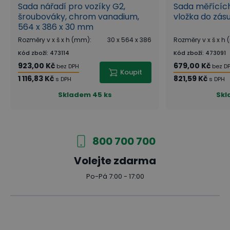
Sada nářadí pro vozíky G2,
Sada měřících 
šroubováky, chrom vanadium,
vložka do zá
564 x 386 x 30 mm
Rozměry v x š x h (mm)
:
30 x 564 x 386
Rozměry v x š x h
Kód zboží
:
473114
Kód zboží
:
473091
923,00 Kč
679,00 Kč
bez DPH
bez D
Koupit
1 116,83 Kč
821,59 Kč
s DPH
s DPH
Skladem
45 ks
Skl
800 700 700
Volejte zdarma
Po-Pá 7:00 - 17:00