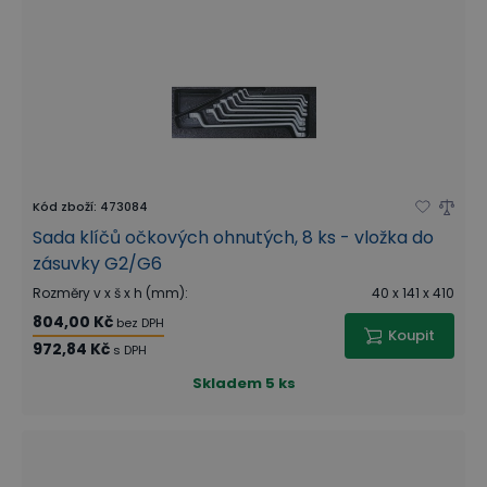
Kód zboží
:
473084
Sada klíčů očkových ohnutých, 8 ks - vložka do
zásuvky G2/G6
Rozměry v x š x h (mm)
:
40 x 141 x 410
804,00 Kč
bez DPH
Koupit
972,84 Kč
s DPH
Skladem
5 ks