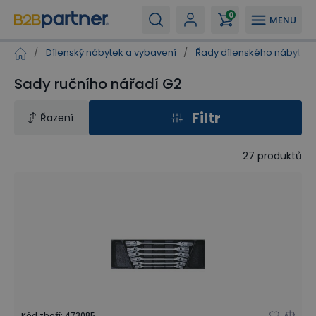
0
MENU
/
Dílenský nábytek a vybavení
/
Řady dílenského nábytku
Sady ručního nářadí G2
Filtr
Řazení
27
produktů
Kód zboží
:
473085