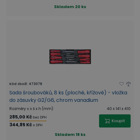
Skladem
20 ks
Kód zboží
:
473078
Sada šroubováků, 8 ks (ploché, křížové) - vložka
do zásuvky G2/G6, chrom vanadium
Rozměry v x š x h (mm)
:
40 x 141 x 410
285,00 Kč
bez DPH
Koupit
344,85 Kč
s DPH
Skladem
18 ks