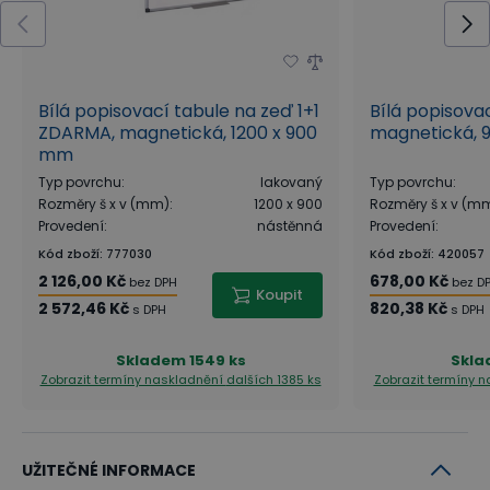
Bílá popisovací tabule na zeď 1+1
Bílá popisova
ZDARMA, magnetická, 1200 x 900
magnetická, 
mm
Typ povrchu
:
lakovaný
Typ povrchu
:
Rozměry š x v (mm)
:
1200 x 900
Rozměry š x v (m
Provedení
:
nástěnná
Provedení
:
Kód zboží
:
777030
Kód zboží
:
420057
2 126,00 Kč
678,00 Kč
bez DPH
bez D
Koupit
2 572,46 Kč
820,38 Kč
s DPH
s DPH
Skladem
1549 ks
Skl
Zobrazit termíny naskladnění
dalších 1385 ks
Zobrazit termíny 
UŽITEČNÉ INFORMACE