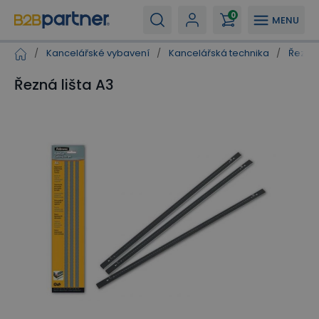
0
MENU
/
Kancelářské vybavení
/
Kancelářská technika
/
Řezač
Řezná lišta A3