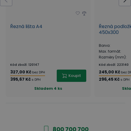
Řezná lišta A4
Řezná podložk
450x300
Barva
:
Max. formát
:
Rozměry (mm)
:
Kód zboží
:
120147
Kód zboží
:
223140
327,00 Kč
245,00 Kč
bez DPH
bez D
Koupit
395,67 Kč
296,45 Kč
s DPH
s DPH
Skladem
4 ks
Skl
800 700 700