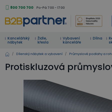
800 700 700
Po-Pá 7:00 - 17:00
Kancelářský
Židle,
Vybavení
Dílna
R
nábytek
křesla
kanceláře
s
/
Dílenský nábytek a vybavení
/
Průmyslové podlahy a ro
Protiskluzová průmyslo