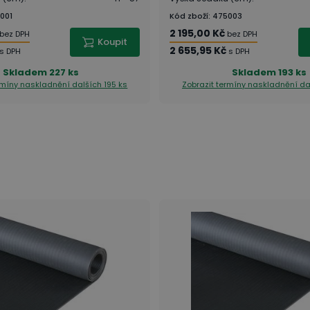
001
Kód zboží
:
475003
2 195,00 Kč
bez DPH
bez DPH
Koupit
2 655,95 Kč
s DPH
s DPH
Skladem
227 ks
Skladem
193 ks
ermíny naskladnění
dalších 195 ks
Zobrazit termíny naskladnění
da