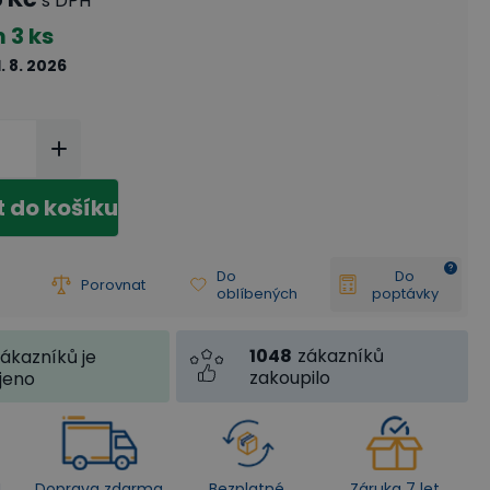
s DPH
m
3 ks
1. 8. 2026
t do košíku
Do
Do
Porovnat
oblíbených
poptávky
1048
zákazníků
ákazníků je
zakoupilo
jeno
4
Doprava zdarma
Bezplatné
Záruka 7 let