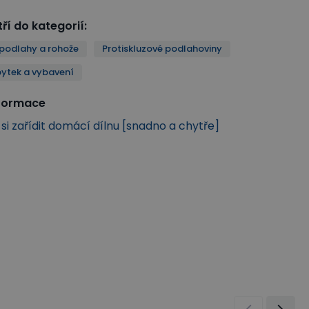
ří do kategorií
:
podlahy a rohože
Protiskluzové podlahoviny
bytek a vybavení
nformace
k si zařídit domácí dílnu [snadno a chytře]