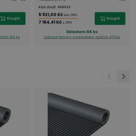
Kód zboží
:
469033
5 921,00 Kč
bez DPH
Koupit
Koupit
7 164,41 Kč
s DPH
Skladem
66 ks
lších 150 ks
Zobrazit termíny naskladnění
dalších 474 ks