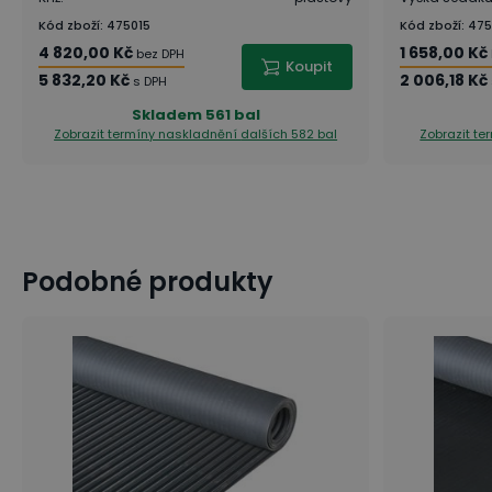
Kód zboží
:
475015
Kód zboží
:
475
4 820,00 Kč
1 658,00 Kč
bez DPH
Koupit
5 832,20 Kč
2 006,18 Kč
s DPH
Skladem
561 bal
Zobrazit termíny naskladnění
dalších 582 bal
Zobrazit t
Podobné produkty
7 tipů: Jak si zařídit domácí dílnu [snadno a chytře]