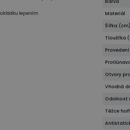
Barva
 pokládku lepením
Materiál
Šířka (cm
Tloušťka 
Provedení
Protiúnav
Otvory pr
Vhodná do
Odolnost 
Těžce hoř
Antistati