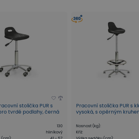
racovní stolička PUR s
Pracovní stolička PUR s kl
ro tvrdé podlahy, černá
vysoká, s opěrným kruh
130
Nosnost (kg)
:
hliníkový
Kříž
:
u (cm)
:
41 - 57
Výška sedáku (cm)
: