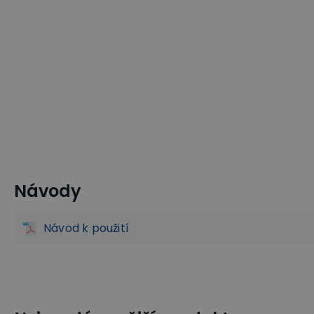
Návody
Průmyslové podlahy a rohože
Protiskluzové podlahoviny
Návod k použití