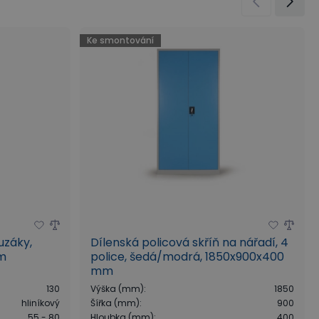
Ke smontování
uzáky,
Dílenská policová skříň na nářadí, 4
em
police, šedá/modrá, 1850x900x400
mm
130
Výška (mm)
:
1850
hliníkový
Šířka (mm)
:
900
55 - 80
Hloubka (mm)
:
400