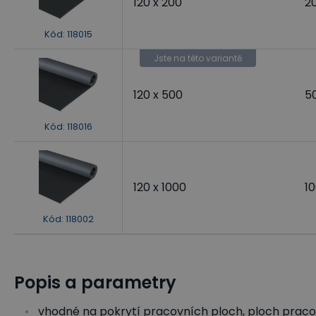
120 x 200
2
Kód
:
118015
Jste na této variantě
120 x 500
5
Kód
:
118016
120 x 1000
1
Kód
:
118002
Popis a parametry
vhodné na pokrytí pracovních ploch, ploch praco