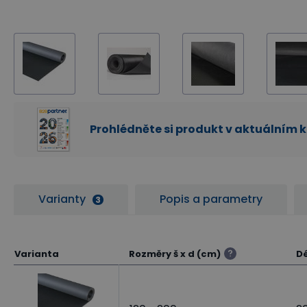
Prohlédněte si produkt v aktuálním 
Varianty
Popis a parametry
3
Varianta
Rozměry š x d (cm)
Dé