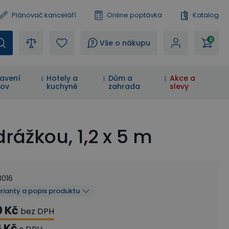
Plánovač kanceláří
Online poptávka
Katalog
0
?
Vše o nákupu
avení
Hotely a
Dům a
Akce a
ov
kuchyně
zahrada
slevy
ážkou, 1,2 x 5 m
8016
arianty a popis produktu
0 Kč
bez DPH
6 Kč