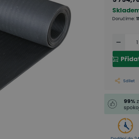
Sklade
Doručíme
:
1
Přida
Sdílet
99
%
z
spoko
Dodání do 2