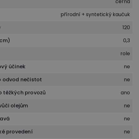
černá
přírodní + syntetický kaučuk
)
120
(cm)
0,3
role
ový účinek
ne
o odvod nečistot
ne
 těžkých provozů
ano
vůči olejům
ne
lavá
ne
cké provedení
ne