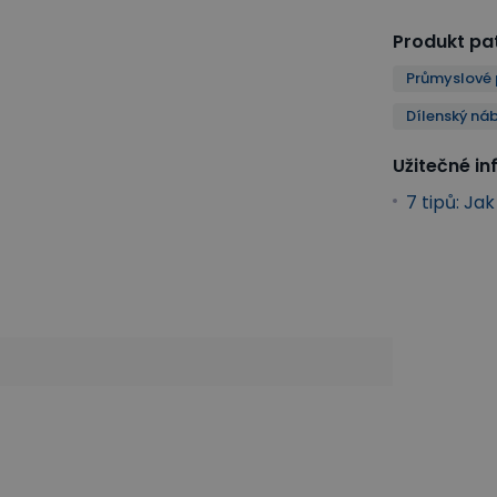
Produkt pat
Průmyslové 
Dílenský ná
Užitečné i
7 tipů: Ja
Dílenský nábytek a vybavení