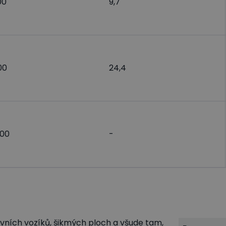
00
9,7
00
24,4
000
-
vních vozíků, šikmých ploch a všude tam,