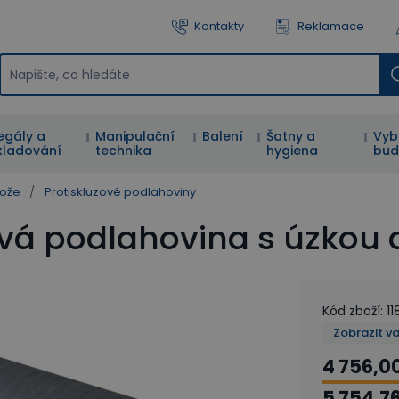
Kontakty
Reklamace
egály a
Manipulační
Balení
Šatny a
Vyb
kladování
technika
hygiena
bud
hože
/
Protiskluzové podlahoviny
vá podlahovina s úzkou dr
Kód zboží
:
11
Zobrazit v
4 756,0
5 754,7