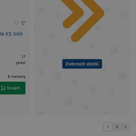
e K3, bílá
1,7
plast
2
Varianty
Koupit
1
2