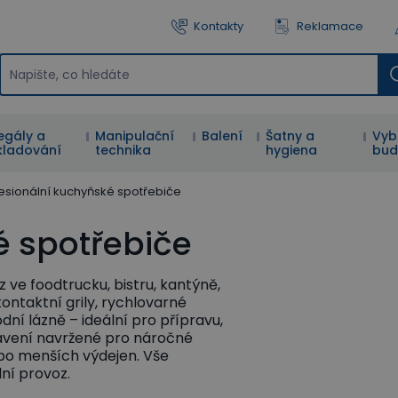
Kontakty
Reklamace
egály a
Manipulační
Balení
Šatny a
Vyb
kladování
technika
hygiena
bud
esionální kuchyňské spotřebiče
é spotřebiče
 ve foodtrucku, bistru, kantýně,
 kontaktní grily, rychlovarné
dní lázně – ideální pro přípravu,
bavení navržené pro náročné
ebo menších výdejen. Vše
ní provoz.