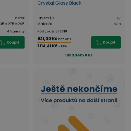
Crystal Glass Black
nerez
Objem (l)
:
1,7
35 x 275 x 295
Materiál
:
sklo
4
Varianty
Kód zboží
:
576018
921,00 Kč
bez DPH
Koupit
Koupit
1 114,41 Kč
s DPH
Skladem
8 ks