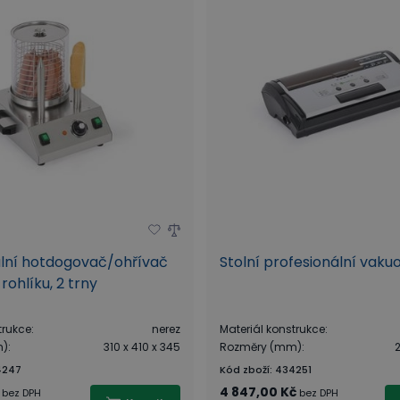
ální hotdogovač/ohřívač
Stolní profesionální vak
rohlíku, 2 trny
trukce
:
nerez
Materiál konstrukce
:
m)
:
310 x 410 x 345
Rozměry (mm)
:
2
4247
Kód zboží
:
434251
4 847,00 Kč
bez DPH
bez DPH