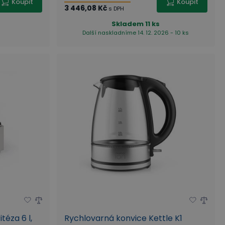
Koupit
Koupit
3 446,08 Kč
s DPH
Skladem
11 ks
Další naskladníme 14. 12. 2026 - 10 ks
téza 6 l,
Rychlovarná konvice Kettle K1