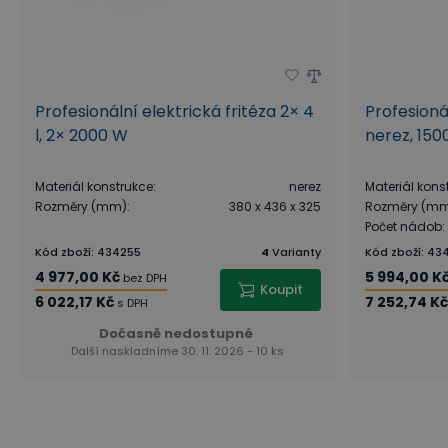
Profesionální elektrická fritéza 2× 4
Profesioná
l, 2× 2000 W
nerez, 150
Materiál konstrukce
:
nerez
Materiál kons
Rozměry (mm)
:
380 x 436 x 325
Rozměry (m
Počet nádob
:
Kód zboží
:
434255
4
Varianty
Kód zboží
:
43
4 977,00 Kč
5 994,00 K
bez DPH
Koupit
6 022,17 Kč
7 252,74 Kč
s DPH
Dočasně nedostupné
Další naskladníme 30. 11. 2026 - 10 ks