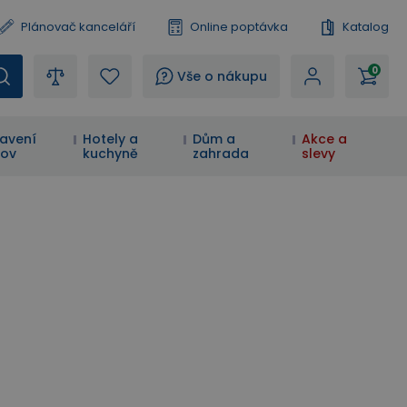
Plánovač kanceláří
Online poptávka
Katalog
0
?
Vše o nákupu
avení
Hotely a
Dům a
Akce a
ov
kuchyně
zahrada
slevy