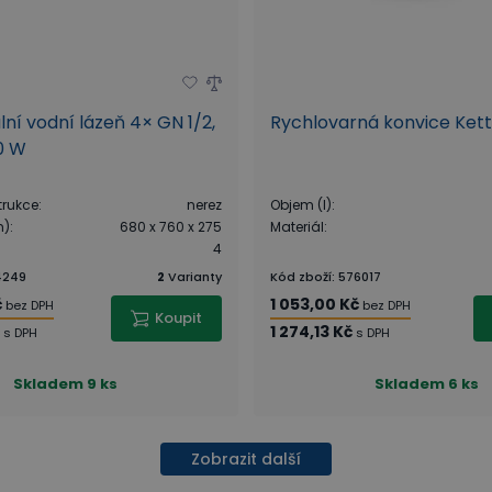
lní vodní lázeň 4× GN 1/2,
Rychlovarná konvice Kettl
0 W
trukce
:
nerez
Objem (l)
:
m)
:
680 x 760 x 275
Materiál
:
4
4249
2
Varianty
Kód zboží
:
576017
č
1 053,00 Kč
bez DPH
bez DPH
Koupit
1 274,13 Kč
s DPH
s DPH
Skladem
9 ks
Skladem
6 ks
Zobrazit další