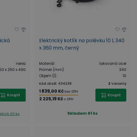
rická
Elektrický kotlík na polévku 10 l, 340
x 360 mm, černý
nerez
Materiál
:
lakovaná ocel
50 x 250 x 490
Průměr (mm)
:
340
Objem (l)
:
10
Kód zboží
:
434238
2
Varianty
1 839,00 Kč
bez DPH
Koupit
Koupit
2 225,19 Kč
s DPH
Skladem
61 ks
lších 20 ks