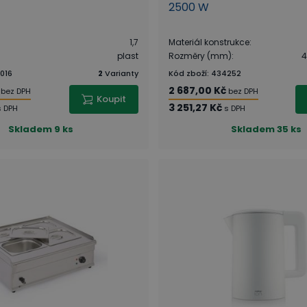
2500 W
1,7
Materiál konstrukce
:
plast
Rozměry (mm)
:
4
016
2
Varianty
Kód zboží
:
434252
2 687,00 Kč
bez DPH
bez DPH
Koupit
3 251,27 Kč
s DPH
s DPH
Skladem
9 ks
Skladem
35 ks