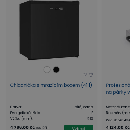
Chladnička s mrazícím boxem (41 l)
Profesion
na párky v 
Barva
:
bílá, černá
Materiál kons
Energetická třída
:
E
Rozměry (m
Výška (mm)
:
510
Kód zboží
:
43
4 786,00 Kč
4 124,00 Kč
bez DPH
Vybrat