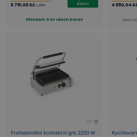
barvu
5 791,06 Kč
4 990,04 K
s DPH
Skladem
4 ks všech barev
Další na
Profesionální kontaktní gril, 2200 W
Rychlovarn