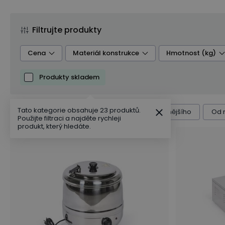
Filtrujte produkty
Cena
Materiál konstrukce
Hmotnost (kg)
Produkty skladem
Barva
Příkon (W)
Tato kategorie obsahuje 23 produktů.
Řazení produktů
Výchozí
Od nejlevnějšího
Od 
Použijte filtraci a najděte rychleji
produkt, který hledáte.