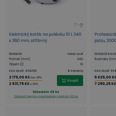
Elektrický kotlík na polévku 10 l, 340
Profesioná
x 360 mm, stříbrný
pizzu, 200
Materiál
:
nerez ocel
Materiál kons
Průměr (mm)
:
340
Rozměry (m
Objem (l)
:
10
Kód zboží
:
434239
2
Varianty
Kód zboží
:
43
2 175,00 Kč
6 025,00 K
bez DPH
Koupit
2 631,75 Kč
7 290,25 Kč
s DPH
Skladem
29 ks
Zobrazit termíny naskladnění
dalších 20 ks