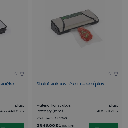
uovačka
Stolní vakuovačka, nerez/plast
plast
Materiál konstrukce
:
plast
45 x 440 x 125
Rozměry (mm)
:
150 x 370 x 85
Kód zboží
:
434250
2 848,00 Kč
bez DPH