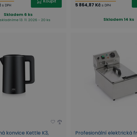
Koupit
č
5 864,87 Kč
s DPH
s DPH
Skladem
6 ks
Skladem
14 ks
skladníme 13. 11. 2026 - 20 ks
á konvice Kettle K3,
Profesionální elektrická fri