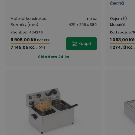
černá
Materiál konstrukce
:
nerez
Objem (l)
:
Rozměry (mm)
:
425 x 205 x 380
Materiál
:
Kód zboží
:
434246
Kód zboží
:
576
5 905,00 Kč
1 053,00 Kč
bez DPH
Koupit
7 145,05 Kč
1 274,13 Kč
s DPH
Skladem
24 ks