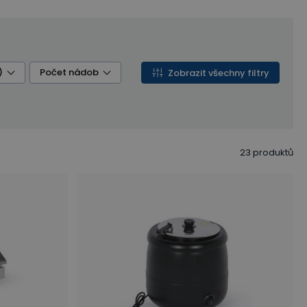
)
Počet nádob
Zobrazit všechny filtry
23
produktů