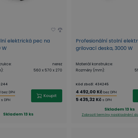
lní elektrická pec na
Profesionální stolní elekt
0 W
grilovací deska, 3000 W
trukce
:
nerez
Materiál konstrukce
:
m)
:
560 x 570 x 270
Rozměry (mm)
:
5
4244
Kód zboží
:
434245
č
4 492,00 Kč
bez DPH
bez DPH
Koupit
5 435,32 Kč
s DPH
s DPH
Skladem
13 ks
Skladem
13 ks
Zobrazit termíny naskladnění
da