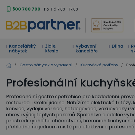
800 700 700
Po-Pá 7:00 - 17:00
Kancelářský
Židle,
Vybavení
Dílna
R
nábytek
křesla
kanceláře
s
/
Gastro nábytek a vybavení
/
Kuchyňské potřeby
/
Prof
Profesionální kuchyňsk
Profesionální gastro spotřebiče pro každodenní provoz
restauraci i školní jídelně. Nabízíme elektrické fritézy,
konvice, výdejní várnice, hotdogovače, vakuovačky i vo
ohřev i výdej teplých pokrmů. Spolehlivé a odolné vy
prostředí rychlého občerstvení, firemních kuchyní n
přehledně na jednom místě pro efektivní a profesionál