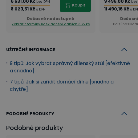
6 631,00 Kč
9 496,00 Kč
bez DPH
bez
Koupit
8 023,51 Kč
11 490,16 Kč
s DPH
s DP
Dočasně nedostupné
Dočasn
Zobrazit termíny naskladnění
dalších 365 ks
Další naskladn
UŽITEČNÉ INFORMACE
9 tipů: Jak vybrat správný dílenský stůl [efektivně
a snadno]
7 tipů: Jak si zařídit domácí dílnu [snadno a
chytře]
PODOBNÉ PRODUKTY
Podobné produkty