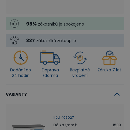
98
%
zákazníků je spokojeno
337
zákazníků zakoupilo
Dodání do
Doprava
Bezplatné
Záruka 7 let
24 hodin
zdarma
vrácení
VARIANTY
Kód
:
409027
Délka (mm)
:
1500