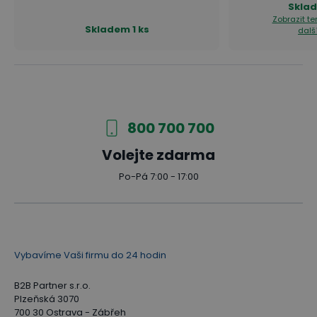
Skla
Zobrazit t
Skladem
1 ks
dalš
800 700 700
Volejte zdarma
Po-Pá 7:00 - 17:00
Vybavíme Vaši firmu do 24 hodin
B2B Partner s.r.o.
Plzeňská 3070
700 30 Ostrava - Zábřeh