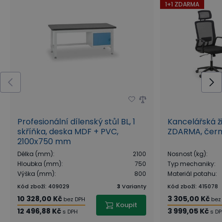
1+1 ZDARMA
Profesionální dílenský stůl BL, 1
Kancelářská ži
skříňka, deska MDF + PVC,
ZDARMA, čer
2100x750 mm
Délka (mm)
:
2100
Nosnost (kg)
:
Hloubka (mm)
:
750
Typ mechaniky
:
Výška (mm)
:
800
Materiál potahu
:
Kód zboží
:
409029
3
Varianty
Kód zboží
:
415078
10 328,00 Kč
3 305,00 Kč
bez DPH
bez
Koupit
12 496,88 Kč
3 999,05 Kč
s DPH
s D