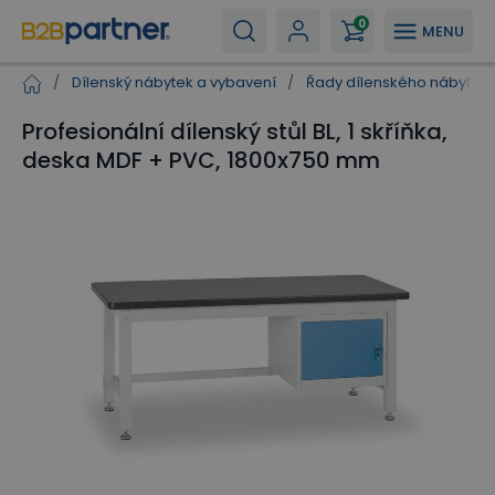
0
MENU
/
Dílenský nábytek a vybavení
/
Řady dílenského nábytku
Profesionální dílenský stůl BL, 1 skříňka,
deska MDF + PVC, 1800x750 mm