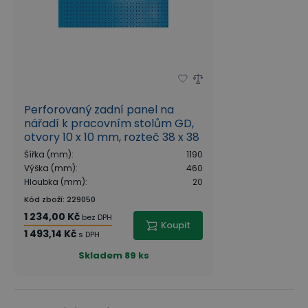
Perforovaný zadní panel na
nářadí k pracovním stolům GD,
otvory 10 x 10 mm, rozteč 38 x 38
mm, modrá
Šířka (mm)
:
1190
Výška (mm)
:
460
Hloubka (mm)
:
20
Kód zboží
:
229050
1 234,00 Kč
bez DPH
Koupit
1 493,14 Kč
s DPH
Skladem
89 ks