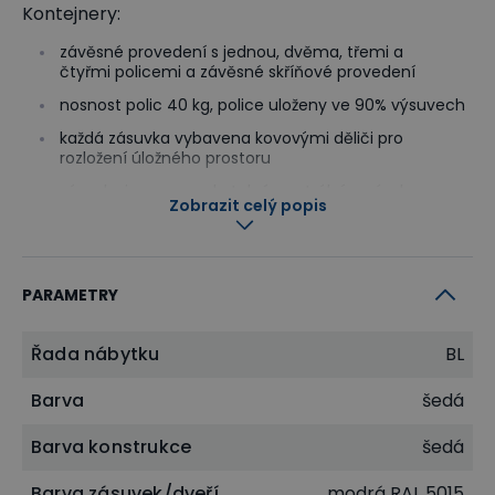
Kontejnery:
závěsné provedení s jednou, dvěma, třemi a
čtyřmi policemi a závěsné skříňové provedení
nosnost polic 40 kg, police uloženy ve 90% výsuvech
každá zásuvka vybavena kovovými děliči pro
rozložení úložného prostoru
zásuvky jsou uzamykatelné centrálním zámkem,
Zobrazit celý popis
dodáváno se dvěma klíči
povrchová úprava práškovaným lakem - rám šedé
barvy, zásuvky modré barvy RAL 5015
PARAMETRY
Řada nábytku
BL
Barva
šedá
Barva konstrukce
šedá
Barva zásuvek/dveří
modrá RAL 5015