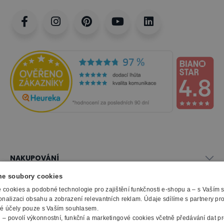
NAKUPOVÁNÍ
Vše o nákupu
e soubory cookies
SLUŽBY
Obchodní podmínky
cookies a podobné technologie pro zajištění funkčnosti e-shopu a – s Vaším
Doprava a montáž
onalizaci obsahu a zobrazení relevantních reklam. Údaje sdílíme s partnery pr
Naše katalogy
ké účely pouze s Vaším souhlasem.
Možnosti platby
O FIRMĚ
Reklamační formulář
m
– povolí výkonnostní, funkční a marketingové cookies včetně předávání dat pro