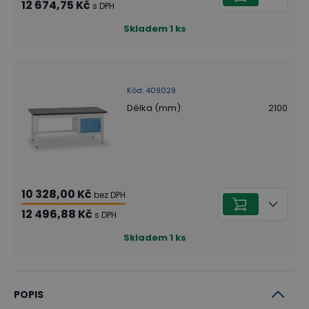
12 674,75 Kč
s DPH
Skladem
1
ks
Kód
:
409029
Délka (mm)
:
2100
10 328,00 Kč
bez DPH
12 496,88 Kč
s DPH
Skladem
1
ks
POPIS