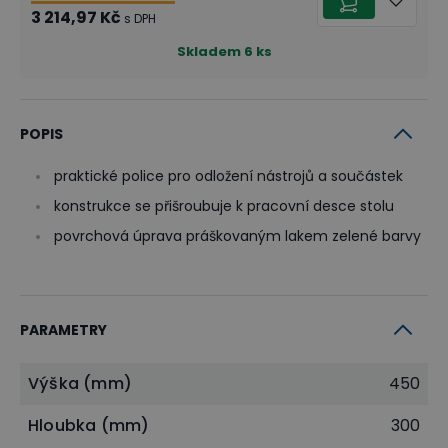
3 214,97 Kč
s DPH
Skladem
6
ks
POPIS
praktické police pro odložení nástrojů a součástek
konstrukce se přišroubuje k pracovní desce stolu
povrchová úprava práškovaným lakem zelené barvy
PARAMETRY
Výška (mm)
450
Hloubka (mm)
300