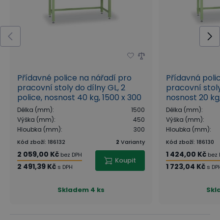
Přídavné police na nářadí pro
Přídavná poli
pracovní stoly do dílny GL, 2
pracovní stoly
police, nosnost 40 kg, 1500 x 300
nosnost 20 kg,
x 450 mm
mm
Délka (mm)
:
1500
Délka (mm)
:
Výška (mm)
:
450
Výška (mm)
:
Hloubka (mm)
:
300
Hloubka (mm)
:
Kód zboží
:
186132
2
Varianty
Kód zboží
:
186130
2 059,00 Kč
1 424,00 Kč
bez DPH
bez
Koupit
2 491,39 Kč
1 723,04 Kč
s DPH
s DP
Skladem
4 ks
Skl