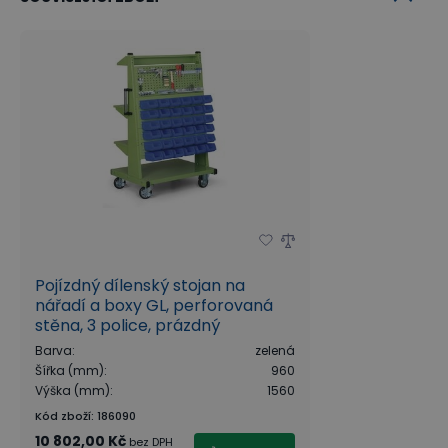
Pojízdný dílenský stojan na
nářadí a boxy GL, perforovaná
stěna, 3 police, prázdný
Barva
:
zelená
Šířka (mm)
:
960
Výška (mm)
:
1560
Kód zboží
:
186090
10 802,00 Kč
bez DPH