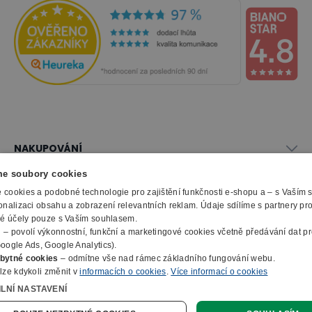
NAKUPOVÁNÍ
Vše o nákupu
e soubory cookies
SLUŽBY
Obchodní podmínky
cookies a podobné technologie pro zajištění funkčnosti e-shopu a – s Vaším
Doprava a montáž
onalizaci obsahu a zobrazení relevantních reklam. Údaje sdílíme s partnery pr
Naše katalogy
ké účely pouze s Vaším souhlasem.
Možnosti platby
O FIRMĚ
Reklamační formulář
m
– povolí výkonnostní, funkční a marketingové cookies včetně předávání dat pro
Záruka, servis, reklamace
Výroba kancelářského nábytku
oogle Ads, Google Analytics).
O nás
Ochrana osobních údajů
bytné cookies
– odmítne vše nad rámec základního fungování webu.
Zpracování elektroodpadu
Kontakty
lze kdykoli změnit v
informacích o cookies
.
Více informací o cookies
© 2010 - 2026 B2B Partner s.r.o. - Všechna práva vyhrazena.
Informace o cookies
E-Procurement
Členství v organizacích
ILNÍ NASTAVENÍ
Profesionální e-shop na míru
Jak nakupovat
Prohlášení o přístupnosti
Ocenění a certifikáty
Online poptávka