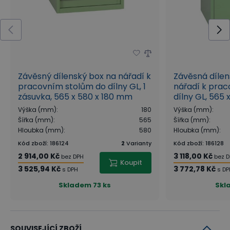
Závěsný dílenský box na nářadí k
Závěsná dílen
pracovním stolům do dílny GL, 1
nářadí k pra
zásuvka, 565 x 580 x 180 mm
dílny GL, 565
Výška (mm)
:
180
Výška (mm)
:
Šířka (mm)
:
565
Šířka (mm)
:
Hloubka (mm)
:
580
Hloubka (mm)
:
Kód zboží
:
186124
2
Varianty
Kód zboží
:
186128
2 914,00 Kč
3 118,00 Kč
bez DPH
bez 
Koupit
3 525,94 Kč
3 772,78 Kč
s DPH
s DP
Skladem
73 ks
Skl
SOUVISEJÍCÍ ZBOŽÍ