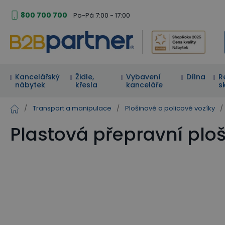
800 700 700
Po-Pá 7:00 - 17:00
Kancelářský
Židle,
Vybavení
Dílna
R
nábytek
křesla
kanceláře
s
/
Transport a manipulace
/
Plošinové a policové vozíky
/
Plastová přepravní plo