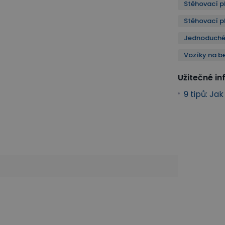
Stěhovací p
Stěhovací p
Jednoduché 
Vozíky na b
Užitečné i
9 tipů: Ja
pravky
Stěhovací plošiny
Plošinové a policové vozíky