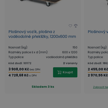
Plošinový vozík, plošina z
Plošinový v
voděodolné překližky, 1200x600 mm
Nosnost (kg)
:
150
Nosnost (kg)
:
Rozměry police š x d (mm)
:
600 x 1200
Rozměry poli
Typ police
:
voděodolná překližka
Typ police
:
Kód zboží
:
101172
2
Varianty
Kód zboží
:
186
3 908,00 Kč
2 455,00 K
bez DPH
Koupit
4 728,68 Kč
2 970,55 Kč
s DPH
Skladem
3 ks
Zobrazit t