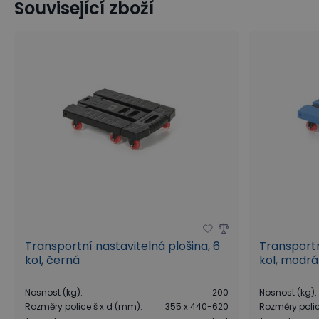
Související zboží
Transportní nastavitelná plošina, 6
Transportn
kol, černá
kol, modrá
Nosnost (kg)
:
200
Nosnost (kg)
:
Rozměry police š x d (mm)
:
355 x 440-620
Rozměry poli