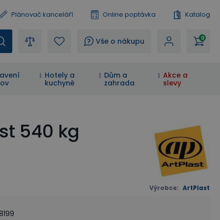
Plánovač kanceláří
Online poptávka
Katalog
0
?
Vše o nákupu
avení
Hotely a
Dům a
Akce a
ov
kuchyně
zahrada
slevy
st 540 kg
Výrobce
:
ArtPlast
58199