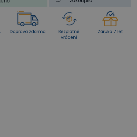
zakoupilo
jeno
4
Doprava zdarma
Bezplatné
Záruka 7 let
vrácení