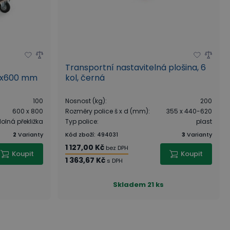
Transportní nastavitelná plošina, 6
00x600 mm
kol, černá
100
Nosnost (kg)
:
200
600 x 800
Rozměry police š x d (mm)
:
355 x 440-620
lná překližka
Typ police
:
plast
2
Varianty
Kód zboží
:
494031
3
Varianty
1 127,00 Kč
bez DPH
Koupit
Koupit
1 363,67 Kč
s DPH
Skladem
21 ks