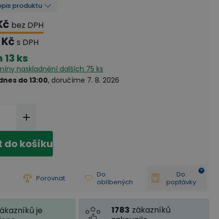
opis produktu
Kč
bez DPH
 Kč
s DPH
m
13 ks
rmíny naskladnění
dalších 75 ks
dnes do 13:00
, doručíme 7. 8. 2026
t do košíku
Do
Do
Porovnat
oblíbených
poptávky
1783
zákazníků
ákazníků je