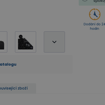
spoko
Dodání do 2
hodin
katalogu
uvisející zboží