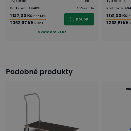
Typ police
:
plast
Typ police
:
Kód zboží
:
494031
3
Varianty
Kód zboží
:
49
1 127,00 Kč
1 131,00 Kč
bez DPH
b
Koupit
1 363,67 Kč
1 368,51 Kč
s DPH
s
Skladem
21 ks
Podobné produkty
9 tipů: Jak efektivně vybavit sklad?