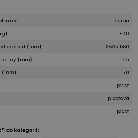
strukce
černá
kg)
540
olice š x d (mm)
380 x 580
atformy (mm)
115
l (mm)
70
e
plast
plastová
plast
ří do kategorií
: