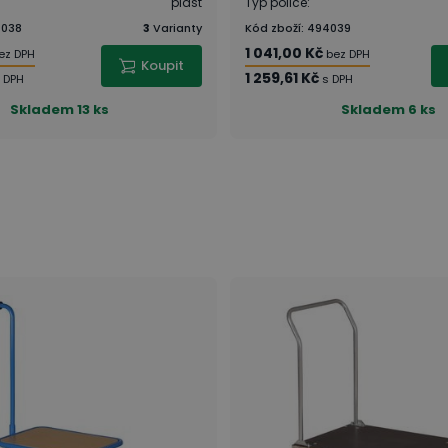
plast
Typ police
:
4038
3
Varianty
Kód zboží
:
494039
1 041,00 Kč
ez DPH
bez DPH
Koupit
1 259,61 Kč
 DPH
s DPH
Skladem
13 ks
Skladem
6 ks