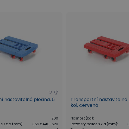
í nastavitelná plošina, 6
Transportní nastavitelná 
kol, červená
200
Nosnost (kg)
:
ce š x d (mm)
:
355 x 440-620
Rozměry police š x d (mm)
: