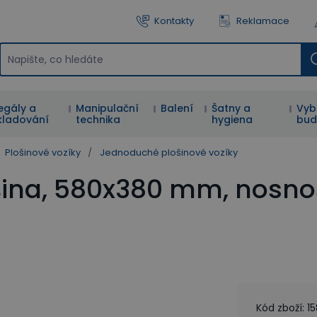
Kontakty
Reklamace
egály a
Manipulační
Balení
Šatny a
Vyb
kladování
technika
hygiena
bud
Plošinové vozíky
/
Jednoduché plošinové vozíky
šina, 580x380 mm, nosno
Kód zboží
:
1