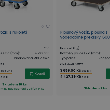
ozík s rukojetí
Plošinový vozík, plošina z
voděodolné překližky, 8
250
Nosnost (kg)
:
ce š x d (mm)
:
450 x 600
Rozměry police š x d (mm)
:
laminovaná MDF deska
Typ police
:
voděodo
289
Kód zboží
:
101173
č
3 659,00 Kč
bez DPH
bez DPH
Koupit
4 427,39 Kč
s DPH
s DPH
Skladem
10 ks
Skladem
2 ks
ermíny naskladnění
dalších 14 ks