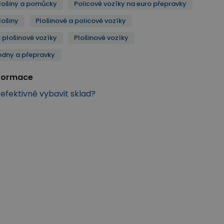
lošiny a pomůcky
Policové vozíky na euro přepravky
lošiny
Plošinové a policové vozíky
plošinové vozíky
Plošinové vozíky
edny a přepravky
nformace
k efektivně vybavit sklad?
Jednoduché plošinové vozíky
Plošinové vozíky