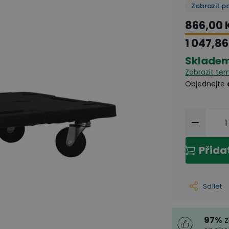
Zobrazit p
866,00 
1 047,86
Sklade
Zobrazit te
Objednejte
Přida
Sdílet
97
%
z