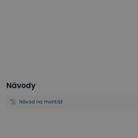
Návody
Stěhovací plošiny a pomůcky
Policové vozíky na euro pře
Vozíky na bedny a přepravky
Návod na montáž