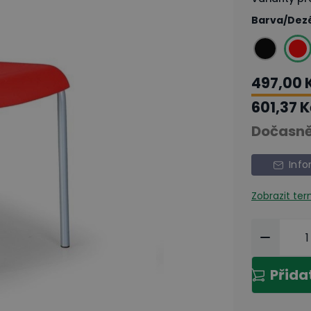
Barva/Dez
497,00 
601,37 
Dočasně
Info
Zobrazit te
Přida