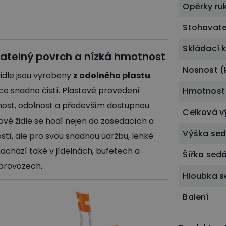
Opěrky ru
Stohovate
Skládací 
atelný povrch a nízká hmotnost
Nosnost (
židle jsou vyrobeny
z odolného plastu
.
ice snadno čistí. Plastové provedení
Hmotnost
nost, odolnost a především dostupnou
Celková v
ové židle se hodí nejen do zasedacích a
Výška se
tí, ale pro svou snadnou údržbu, lehké
achází také v jídelnách, bufetech a
Šířka sed
 provozech.
Hloubka 
Balení