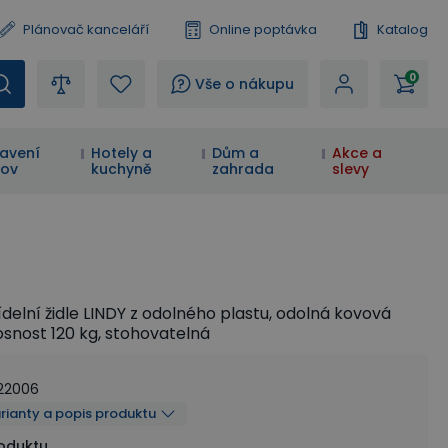
Plánovač kanceláří
Online poptávka
Katalog
0
?
Vše o nákupu
avení
Hotely a
Dům a
Akce a
ov
kuchyně
zahrada
slevy
delní židle LINDY z odolného plastu, odolná kovová
osnost 120 kg, stohovatelná
22006
arianty a popis produktu
roduktu