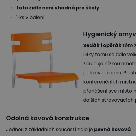
tato židle není vhodná pro školy
1 ks v balení
Hygienický omyv
Sedák i opěrák
této 
Díky tomu se židle vel
zaručuje nízkou hmot
pořizovací cenu. Plast
konferenčních místnos
přenášení své místo n
dalších stravovacích
Odolná kovová konstrukce
Jednou z základních součástí židle je
pevná kovová