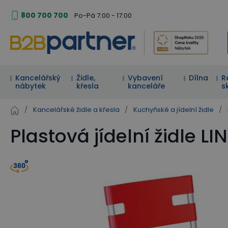
800 700 700
Po-Pá 7:00 - 17:00
Kancelářský
Židle,
Vybavení
Dílna
R
nábytek
křesla
kanceláře
s
/
Kancelářské židle a křesla
/
Kuchyňské a jídelní židle
/
Plastová jídelní židle L