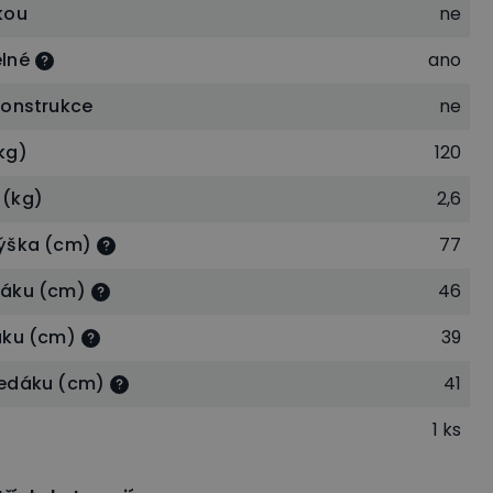
kou
ne
lné
ano
konstrukce
ne
kg)
120
 (kg)
2,6
ýška (cm)
77
dáku (cm)
46
áku (cm)
39
sedáku (cm)
41
1 ks