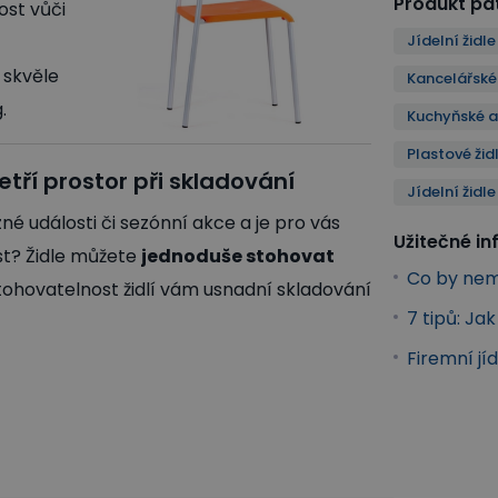
Produkt pat
nost vůči
Jídelní židle
 skvěle
Kancelářské 
.
Kuchyňské a 
Plastové žid
tří prostor při skladování
Jídelní židl
zné události či sezónní akce a je pro vás
Užitečné i
ost? Židle můžete
jednoduše stohovat
Co by nem
Stohovatelnost židlí vám usnadní skladování
7 tipů: Ja
Firemní jíd
idle a křesla
Stohovatelné jídelní židle
Kuchyňské a jídelní 
 - kovové nohy