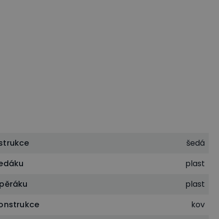
strukce
šedá
sedáku
plast
opěráku
plast
konstrukce
kov