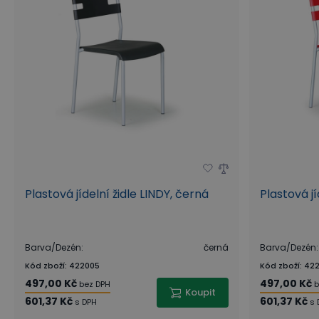
Plastová jídelní židle LINDY, černá
Plastová jí
Barva/Dezén
:
černá
Barva/Dezén
:
Kód zboží
:
422005
Kód zboží
:
422
497,00 Kč
497,00 Kč
bez DPH
b
Koupit
601,37 Kč
601,37 Kč
s DPH
s 