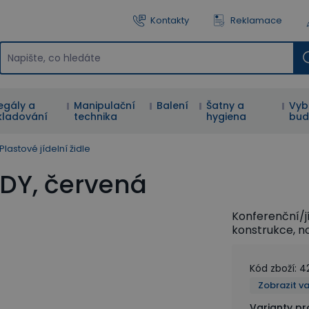
Kontakty
Reklamace
egály a
Manipulační
Balení
Šatny a
Vyb
kladování
technika
hygiena
bud
Plastové jídelní židle
INDY, červená
Konferenční/jí
konstrukce, n
Kód zboží
:
4
Zobrazit v
Varianty p