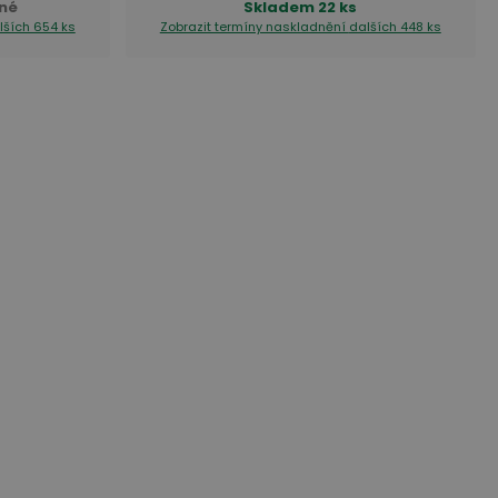
né
Skladem
22 ks
lších 654 ks
Zobrazit termíny naskladnění
dalších 448 ks