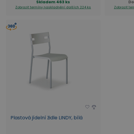
Skladem
463 ks
Do
Zobrazit termíny naskladnění
dalších 224 ks
Zobrazit te
Plastová jídelní židle LINDY, bílá