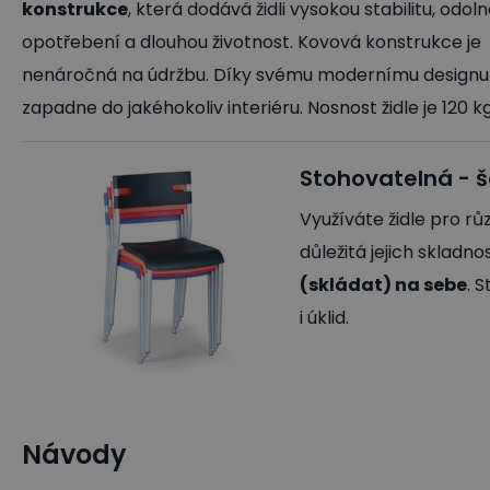
konstrukce
, která dodává židli vysokou stabilitu, odol
opotřebení a dlouhou životnost. Kovová konstrukce je
nenáročná na údržbu. Díky svému modernímu designu
zapadne do jakéhokoliv interiéru. Nosnost židle je 120 kg
Stohovatelná - še
Využíváte židle pro rů
důležitá jejich skladn
(skládat) na sebe
. 
i úklid.
Návody
Jídelní židle
Gastro nábytek a vybavení
Kancelářské ž
Stohovatelné židle
Plastové jídelní židle
Jídelní židle