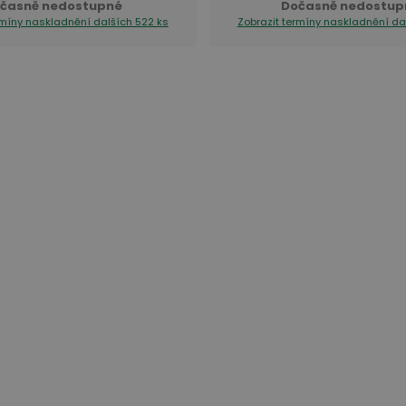
časně nedostupné
Dočasně nedostup
rmíny naskladnění
dalších 522 ks
Zobrazit termíny naskladnění
da