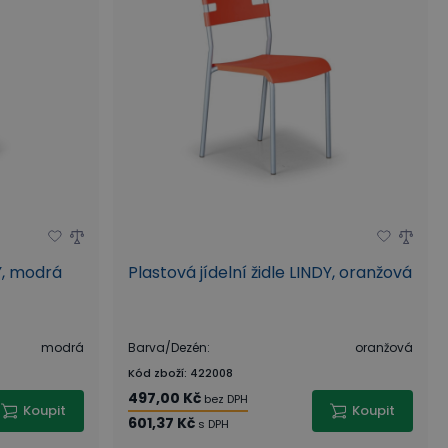
DY, modrá
Plastová jídelní židle LINDY, oranžová
modrá
Barva/Dezén
:
oranžová
Kód zboží
:
422008
497,00 Kč
bez DPH
Koupit
Koupit
601,37 Kč
s DPH