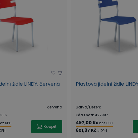
delní židle LINDY, červená
Plastová jídelní židle LIN
červená
Barva/Dezén
:
006
Kód zboží
:
422007
497,00 Kč
ez DPH
bez DPH
Koupit
601,37 Kč
DPH
s DPH