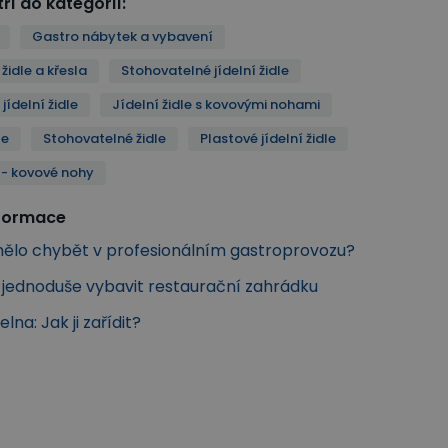
ří do kategorií
:
Gastro nábytek a vybavení
židle a křesla
Stohovatelné jídelní židle
jídelní židle
Jídelní židle s kovovými nohami
le
Stohovatelné židle
Plastové jídelní židle
e - kovové nohy
nformace
ělo chybět v profesionálním gastroprovozu?
k jednoduše vybavit restaurační zahrádku
elna: Jak ji zařídit?
židle
Jídelní židle s kovovými nohami
Plastové židle