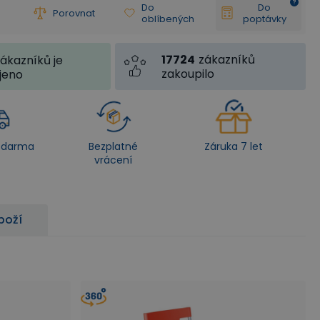
Do
Do
Porovnat
oblíbených
poptávky
17724
zákazníků
ákazníků je
zakoupilo
jeno
zdarma
Bezplatné
Záruka 7 let
vrácení
boží