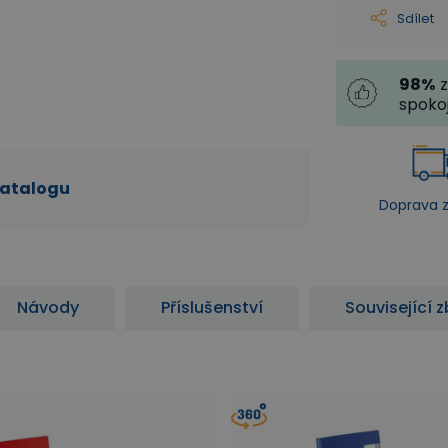
Sdílet
98
%
z
spoko
katalogu
Doprava 
Návody
Příslušenství
Související z