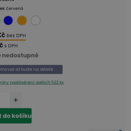
én
:
červená
Kč
bez DPH
Kč
s DPH
 nedostupné
rmovat až bude na skladě
rmíny naskladnění
dalších 522 ks
t do košíku