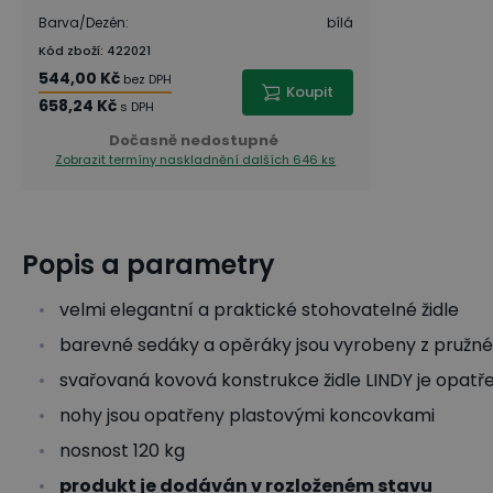
Barva/Dezén
:
bílá
Kód zboží
:
422021
544,00 Kč
bez DPH
Koupit
658,24 Kč
s DPH
Dočasně nedostupné
Zobrazit termíny naskladnění
dalších 646 ks
Popis a parametry
velmi elegantní a praktické stohovatelné židle
barevné sedáky a opěráky jsou vyrobeny z pružné
svařovaná kovová konstrukce židle LINDY je opat
nohy jsou opatřeny plastovými koncovkami
nosnost 120 kg
produkt je dodáván v rozloženém stavu