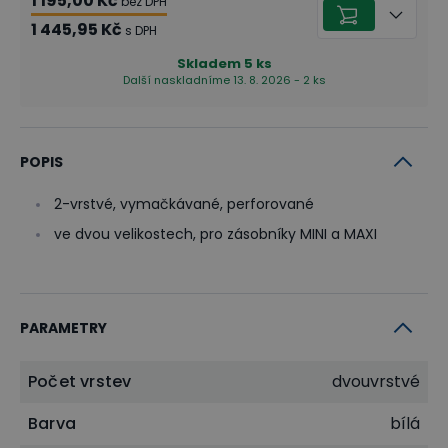
1 195,00 Kč
bez DPH
1 445,95 Kč
s DPH
Skladem
5
ks
Další naskladníme 13. 8. 2026 - 2 ks
POPIS
2-vrstvé, vymačkávané, perforované
ve dvou velikostech, pro zásobníky MINI a MAXI
PARAMETRY
Počet vrstev
dvouvrstvé
Barva
bílá