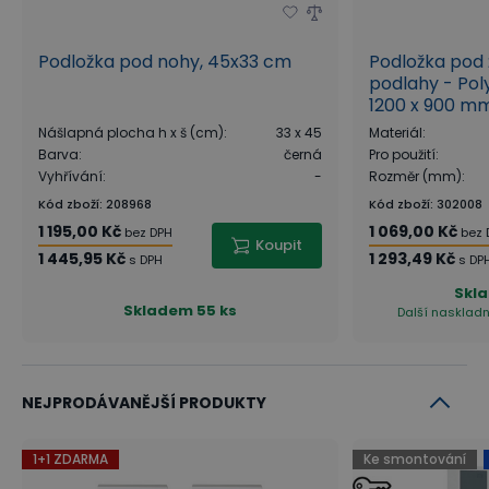
Podložka pod nohy, 45x33 cm
Podložka pod ž
podlahy - Poly
1200 x 900 m
Nášlapná plocha h x š (cm)
:
33 x 45
Materiál
:
Barva
:
černá
Pro použití
:
Vyhřívání
:
-
Rozměr (mm)
:
Kód zboží
:
208968
Kód zboží
:
302008
1 195,00 Kč
1 069,00 Kč
bez DPH
bez 
Koupit
1 445,95 Kč
1 293,49 Kč
s DPH
s DP
Skl
Skladem
55 ks
Další naskladn
NEJPRODÁVANĚJŠÍ PRODUKTY
1+1 ZDARMA
Ke smontování