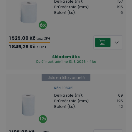
Délka role (m)
:
157
Průměr role (mm)
:
195
Balení (ks)
:
6
1 525,00 Kč
bez DPH
1 845,25 Kč
s DPH
Skladem
8
ks
Další naskladníme 13. 8. 2026 - 4 ks
Jste na této variantě
Kód
:
103021
Délka role (m)
:
69
Průměr role (mm)
:
125
Balení (ks)
:
12