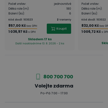
Počet vrstev
:
jednovrstvé
Počet vrstev
:
Délka role (m)
:
180
Délka role (m)
:
Balení (ks)
:
6
Balení (ks)
:
Kód zboží
:
103023
2
Varianty
Kód zboží
:
103022
857,00 Kč
832,00 Kč
bez DPH
bez D
Koupit
1 036,97 Kč
1 006,72 Kč
s DPH
s DP
Skladem
17 ks
Sk
Další naskladníme 13. 8. 2026 - 2 ks
800 700 700
Volejte zdarma
Po-Pá 7:00 - 17:00