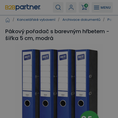
0
MENU
/
Kancelářské vybavení
/
Archivace dokumentů
/
Pořad
Pákový pořadač s barevným hřbetem -
šířka 5 cm, modrá