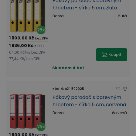
Pákový pořadač s barevným
hřbetem - šířka 5 cm, žlutá
Barva
:
žlutá
1 600,00 Kč
bez DPH
1 936,00 Kč
s DPH
64,00 Kč
/
ks
bez DPH
Koupit
77,44 Kč
/
ks
s DPH
Skladem
4 bal
Kód zboží
:
502025
Pákový pořadač s barevným
hřbetem - šířka 5 cm, červená
Barva
:
červená
1 600,00 Kč
bez DPH