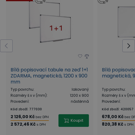
Bílá popisovací tabule na zeď 1+1
Bílá popisova
ZDARMA, magnetická, 1200 x 900
magnetická, 
mm
Typ povrchu
:
lakovaný
Typ povrchu
:
Rozměry š x v (mm)
:
1200 x 900
Rozměry š x v (m
Provedení
:
nástěnná
Provedení
:
Kód zboží
:
777030
Kód zboží
:
420057
2 126,00 Kč
678,00 Kč
bez DPH
bez D
Koupit
2 572,46 Kč
820,38 Kč
s DPH
s DPH