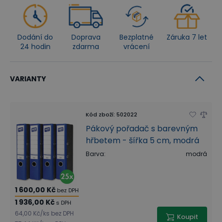
Dodání do
Doprava
Bezplatné
Záruka 7 let
24 hodin
zdarma
vrácení
VARIANTY
Kód zboží
:
502022
Pákový pořadač s barevným
hřbetem - šířka 5 cm, modrá
Barva
:
modrá
1 600,00 Kč
bez DPH
1 936,00 Kč
s DPH
64,00 Kč
/
ks
bez DPH
Koupit