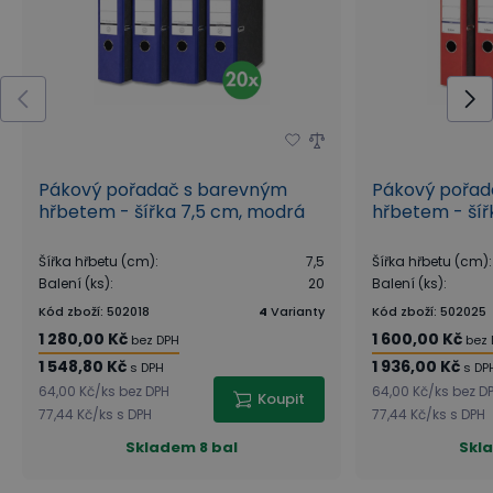
Pákový pořadač s barevným
Pákový pořad
hřbetem - šířka 7,5 cm, modrá
hřbetem - šíř
Šířka hřbetu (cm)
:
7,5
Šířka hřbetu (cm)
:
Balení (ks)
:
20
Balení (ks)
:
Kód zboží
:
502018
4
Varianty
Kód zboží
:
502025
1 280,00 Kč
1 600,00 Kč
bez DPH
bez
1 548,80 Kč
1 936,00 Kč
s DPH
s DP
64,00 Kč
/
ks
bez DPH
64,00 Kč
/
ks
bez D
Koupit
77,44 Kč
/
ks
s DPH
77,44 Kč
/
ks
s DPH
Skladem
8 bal
Skl