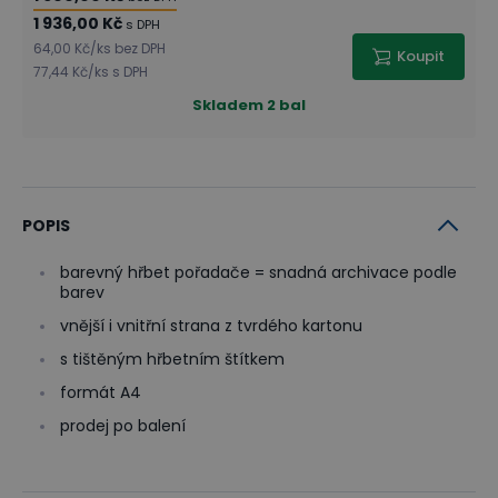
1 936,00 Kč
s DPH
64,00 Kč
/
ks
bez DPH
Koupit
77,44 Kč
/
ks
s DPH
Skladem
2 bal
POPIS
barevný hřbet pořadače = snadná archivace podle
barev
vnější i vnitřní strana z tvrdého kartonu
s tištěným hřbetním štítkem
formát A4
prodej po balení