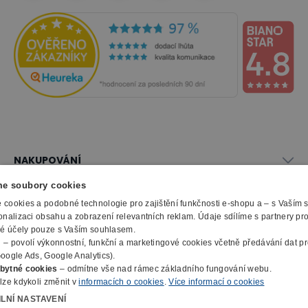
NAKUPOVÁNÍ
Vše o nákupu
e soubory cookies
SLUŽBY
Obchodní podmínky
cookies a podobné technologie pro zajištění funkčnosti e-shopu a – s Vaším
Doprava a montáž
onalizaci obsahu a zobrazení relevantních reklam. Údaje sdílíme s partnery pr
Naše katalogy
ké účely pouze s Vaším souhlasem.
Možnosti platby
O FIRMĚ
Reklamační formulář
m
– povolí výkonnostní, funkční a marketingové cookies včetně předávání dat pro
Záruka, servis, reklamace
Výroba kancelářského nábytku
oogle Ads, Google Analytics).
O nás
Ochrana osobních údajů
bytné cookies
– odmítne vše nad rámec základního fungování webu.
Zpracování elektroodpadu
Kontakty
lze kdykoli změnit v
informacích o cookies
.
Více informací o cookies
© 2010 - 2026 B2B Partner s.r.o. - Všechna práva vyhrazena.
Informace o cookies
E-Procurement
Členství v organizacích
ILNÍ NASTAVENÍ
Profesionální e-shop na míru
Jak nakupovat
Prohlášení o přístupnosti