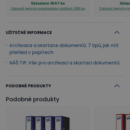
Skladem
1547 ks
Skl
Zobrazit termíny naskladnění
dalších 1385 ks
Zobrazit termíny 
UŽITEČNÉ INFORMACE
Archivace a skartace dokumentů: 7 tipů, jak mít
přehled v papírech
NÁŠ TIP: Vše pro archivaci a skartaci dokumentů
PODOBNÉ PRODUKTY
Podobné produkty