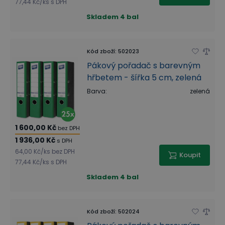
77,44 Kč
/
ks
s DPH
Skladem
4 bal
Kód zboží
:
502023
Pákový pořadač s barevným
hřbetem - šířka 5 cm, zelená
Barva
:
zelená
1 600,00 Kč
bez DPH
1 936,00 Kč
s DPH
64,00 Kč
/
ks
bez DPH
Koupit
77,44 Kč
/
ks
s DPH
Skladem
4 bal
Kód zboží
:
502024