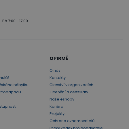
-Pá 7:00 - 17:00
O FIRMĚ
O nás
mulář
Kontakty
řského nábytku
Členství v organizacích
ktroodpadu
Ocenění a certifikáty
Naše eshopy
stupnosti
Kariéra
Projekty
Ochrana oznamovatelů
Etický kodex pro dodavatele