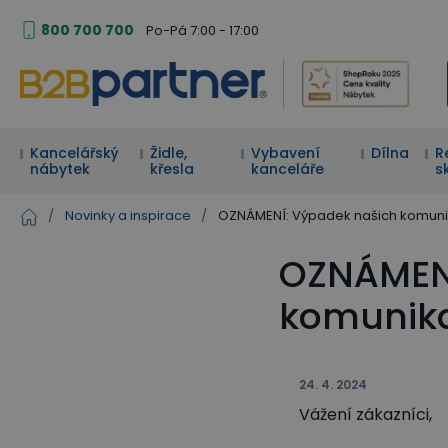
800 700 700
Po-Pá 7:00 - 17:00
Kancelářský
Židle,
Vybavení
Dílna
R
nábytek
křesla
kanceláře
s
/
Novinky a inspirace
/
OZNÁMENÍ: Výpadek našich komuni
OZNÁMENÍ
komunika
24. 4. 2024
Vážení zákazníci,