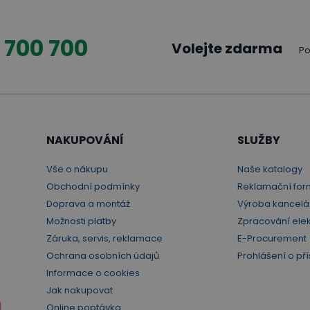
 700 700
Volejte zdarma
Po
NAKUPOVÁNÍ
SLUŽBY
Vše o nákupu
Naše katalogy
Obchodní podmínky
Reklamační for
Doprava a montáž
Výroba kancelá
Možnosti platby
Zpracování ele
Záruka, servis, reklamace
E-Procurement
Ochrana osobních údajů
Prohlášení o pří
Informace o cookies
Jak nakupovat
Online poptávka