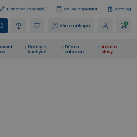
Plánovač kanceláří
Online poptávka
Katalog
0
?
Vše o nákupu
avení
Hotely a
Dům a
Akce a
ov
kuchyně
zahrada
slevy