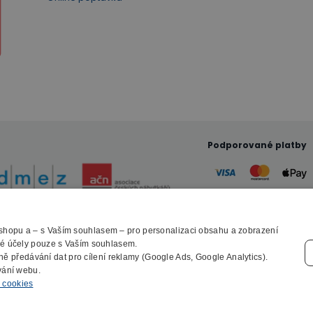
Podporované platby
-shopu a – s Vaším souhlasem – pro personalizaci obsahu a zobrazení
© 2010 - 2026 B2B Partner s.r.o. - Všechna práva vyhrazena.
cké účely pouze s Vaším souhlasem.
Profesionální e-shop na míru
ně předávání dat pro cílení reklamy (Google Ads, Google Analytics).
vání webu.
o cookies