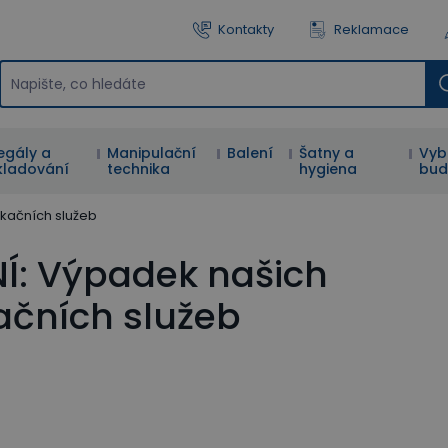
Kontakty
Reklamace
egály a
Manipulační
Balení
Šatny a
Vyb
kladování
technika
hygiena
bud
kačních služeb
: Výpadek našich
čních služeb