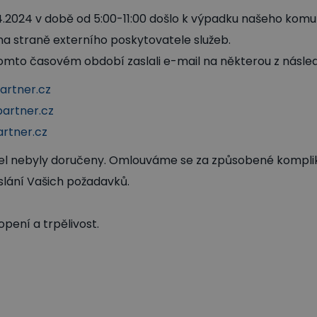
4.2024 v době od 5:00-11:00 došlo k výpadku našeho kom
na straně externího poskytovatele služeb.
omto časovém období zaslali e-mail na některou z násled
rtner.cz
artner.cz
rtner.cz
el nebyly doručeny. Omlouváme se za způsobené kompli
slání Vašich požadavků.
ení a trpělivost.