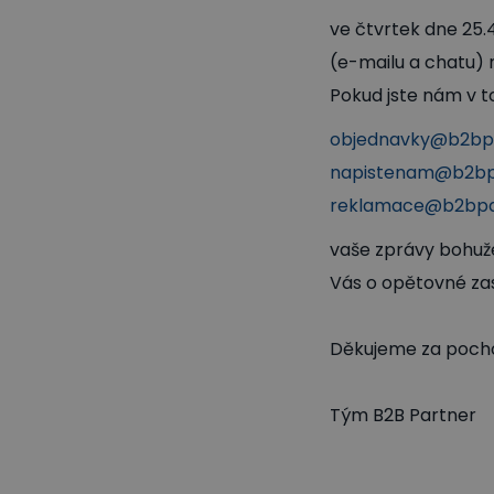
ve čtvrtek dne 25.
(e-mailu a chatu) 
Pokud jste nám v t
objednavky@b2bpa
napistenam@b2bp
reklamace@b2bpa
vaše zprávy bohuž
Vás o opětovné za
Děkujeme za pochop
Tým B2B Partner