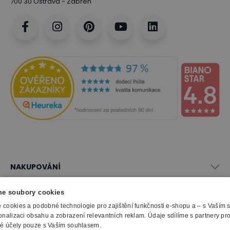
700 30 Ostrava - Zábřeh
NAKUPOVÁNÍ
Vše o nákupu
e soubory cookies
SLUŽBY
Obchodní podmínky
cookies a podobné technologie pro zajištění funkčnosti e-shopu a – s Vaším
Doprava a montáž
Naše katalogy
onalizaci obsahu a zobrazení relevantních reklam. Údaje sdílíme s partnery pr
Možnosti platby
O FIRMĚ
Reklamační formulář
ké účely pouze s Vaším souhlasem.