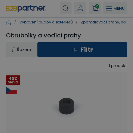
0
MENU
/
Vybavení budov a exteriérů
/
Zpomalovací prahy, nájez
Obrubníky a vodící prahy
Filtr
Řazení
1
produkt
40%
Sleva