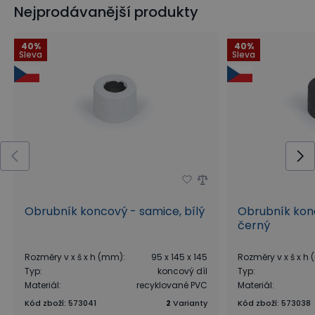
Nejprodávanější produkty
40%
40%
Sleva
Sleva
Obrubník koncový - samice, bílý
Obrubník kon
černý
Rozměry v x š x h (mm)
:
95 x 145 x 145
Rozměry v x š x h
Typ
:
koncový díl
Typ
:
Materiál
:
recyklované PVC
Materiál
:
Kód zboží
:
573041
2
Varianty
Kód zboží
:
573038