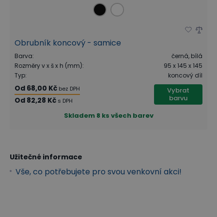
Obrubník koncový - samice
Barva
:
černá, bílá
Rozměry v x š x h (mm)
:
95 x 145 x 145
Typ
:
koncový díl
Od
68,00 Kč
bez DPH
Vybrat
barvu
Od
82,28 Kč
s DPH
Skladem
8 ks všech barev
Užitečné informace
Vše, co potřebujete pro svou venkovní akci!