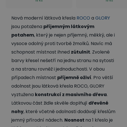
15 ks
15 ks
Nová moderní látková křesla
ROCO
a
GLORY
jsou potažena
příjemným látkovým
potahem
, který je nejen příjemný, měkký, ale i
vysoce odolný proti tvorbě žmolků. Navíc má
schopnost místnost ihned
zútulnit
. Zvolené
barvy křesel nešetří na jednu stranu na sytosti
a na stranu rovněž i jednoduchosti. V obou
případech místnost
příjemně oživí
. Pro větší
odolnost jsou látková křesla ROCO, GLORY
vyztužena
konstrukcí z masivního dřeva
.
Látkovou část židle skvěle doplňují
dřevěné
nohy
, které včetně odolnosti dodávají křeslům
jemný přírodní nádech.
Nosnost
na 1 křeslo je