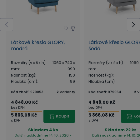
Látkové křeslo GLORY,
Látkové křeslo GLORY
modrá
šedá
Rozměry (v x š x h)
1060 x 740 x
Rozměry (v x š x h)
1060 
mm
:
990
mm
:
Nosnost (kg)
:
150
Nosnost (kg)
:
Hloubka (cm)
:
99
Hloubka (cm)
:
Kód zboží
:
979053
2
Varianty
Kód zboží
:
979054
2
V
4 848,00 Kč
4 848,00 Kč
bez DPH
bez DPH
5 866,08 Kč
5 866,08 Kč
Koupit
Ko
s DPH
s DPH
Skladem
4 ks
Skladem
22 ks
Další naskladníme 14. 10. 2026 -
Další naskladníme 14. 10. 