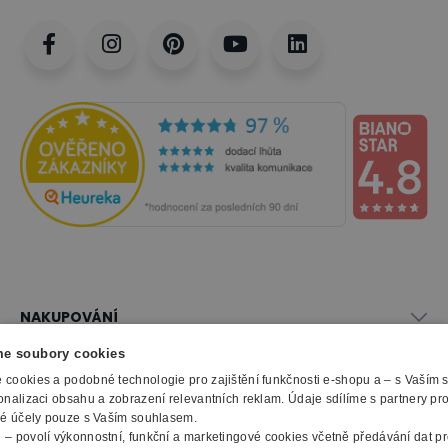
NAKUPOVÁNÍ
Vše o nákupu
e soubory cookies
SLUŽBY
Obchodní podmínky
cookies a podobné technologie pro zajištění funkčnosti e-shopu a – s Vaším
onalizaci obsahu a zobrazení relevantních reklam. Údaje sdílíme s partnery pr
Doprava a montáž
Naše katalogy
ké účely pouze s Vaším souhlasem.
Možnosti platby
O FIRMĚ
Reklamační formulář
m
– povolí výkonnostní, funkční a marketingové cookies včetně předávání dat pro