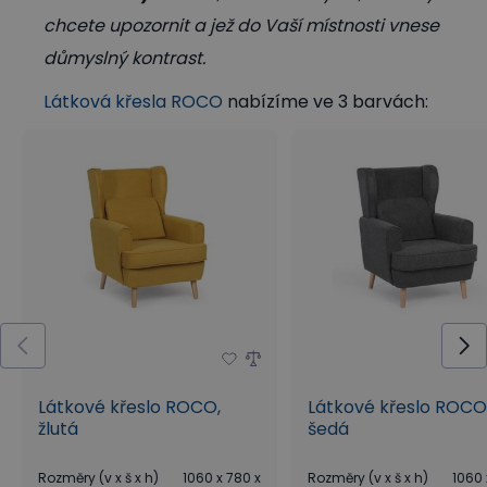
chcete upozornit a jež do Vaší místnosti vnese
důmyslný kontrast.
Látková křesla ROCO
nabízíme ve 3 barvách:
Látkové křeslo ROCO,
Látkové křeslo ROCO
žlutá
šedá
Rozměry (v x š x h)
1060 x 780 x
Rozměry (v x š x h)
1060 