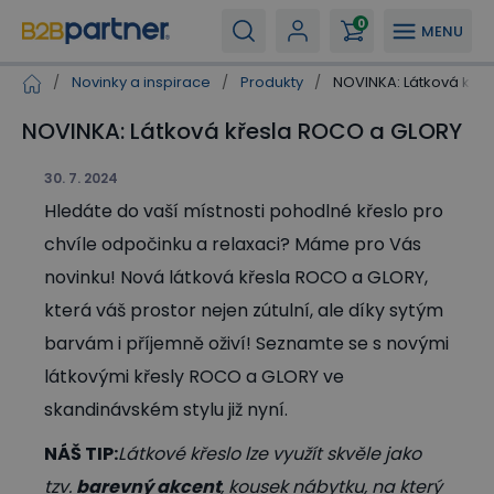
0
MENU
/
Novinky a inspirace
/
Produkty
/
NOVINKA: Látková kře
NOVINKA: Látková křesla ROCO a GLORY
30. 7. 2024
Hledáte do vaší místnosti pohodlné křeslo pro
chvíle odpočinku a relaxaci? Máme pro Vás
novinku! Nová látková křesla ROCO a GLORY,
která váš prostor nejen zútulní, ale díky sytým
barvám i příjemně oživí! Seznamte se s novými
látkovými křesly ROCO a GLORY ve
skandinávském stylu již nyní.
NÁŠ TIP:
Látkové křeslo lze využít skvěle jako
tzv.
barevný akcent
, kousek nábytku, na který