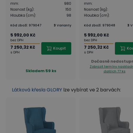
mm
:
980
mm
:
Nosnost (kg)
:
150
Nosnost (kg)
:
Hloubka (cm)
:
98
Hloubka (cm)
:
Kód zboží
:
979047
3
Varianty
Kód zboží
:
979048
3
V
5 992,00 Kč
5 992,00 Kč
bez DPH
bez DPH
7 250,32 Kč
7 250,32 Kč
Koupit
Ko
s DPH
s DPH
Dočasně nedostup
Zobrazit termíny nasklad
Skladem
59 ks
dalších 77 ks
Látková křesla GLORY
lze vybírat ve 2 barvách: