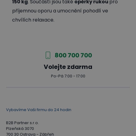
150 kg
. Součástí jsou také
opěrky rukou
pro
příjemnou oporu a umocnění pohodlí ve
chvílích relaxace.
800 700 700
Volejte zdarma
Po-Pá 7:00 - 17:00
Vybavíme Vaši firmu do 24 hodin
B2B Partner s.r.o.
Plzeňská 3070
700 30 Ostrava - Zábřeh