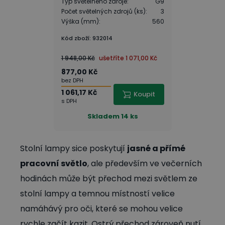
Typ světelného zdroje
:
G9
Počet světelných zdrojů (ks)
:
3
Výška (mm)
:
560
Kód zboží
:
932014
1 948,00 Kč
ušetříte
1 071,00 Kč
877,00 Kč
bez DPH
1 061,17 Kč
Koupit
s DPH
Skladem
14 ks
Stolní lampy sice poskytují
jasné a přímé
pracovní světlo
, ale především ve večerních
hodinách může být přechod mezi světlem ze
stolní lampy a temnou místností velice
namáhávý pro oči, které se mohou velice
rychle začít kazit. Ostrý přechod zároveň nutí