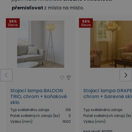
přemisťovat
z místa na místo.
55%
55%
Sleva
Sleva
Stojací lampa BALOON
Stojací lampa GRAPE
TRIO, chrom + koňakové
chrom + barevné skl
sklo
Typ světelného zdroje
:
G9
Typ světelného zdroje
:
Počet světelných zdrojů (ks)
:
3
Počet světelných zdrojů (ks
Výška (mm)
:
1600
Výška (mm)
:
Kód zboží
:
932011