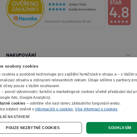
NAKUPOVÁNÍ
Vše o nákupu
e soubory cookies
SLUŽBY
Obchodní podmínky
cookies a podobné technologie pro zajištění funkčnosti e-shopu a – s Vaším
onalizaci obsahu a zobrazení relevantních reklam. Údaje sdílíme s partnery pr
Doprava a montáž
Naše katalogy
ké účely pouze s Vaším souhlasem.
Možnosti platby
O FIRMĚ
Reklamační formulář
m
– povolí výkonnostní, funkční a marketingové cookies včetně předávání dat pro
Záruka, servis, reklamace
Výroba kancelářského nábytku
oogle Ads, Google Analytics).
O nás
Ochrana osobních údajů
bytné cookies
– odmítne vše nad rámec základního fungování webu.
Zpracování elektroodpadu
Kontakty
lze kdykoli změnit v
informacích o cookies
.
Více informací o cookies
© 2010 - 2026 B2B Partner s.r.o. - Všechna práva vyhrazena.
Informace o cookies
E-Procurement
Členství v organizacích
ILNÍ NASTAVENÍ
Profesionální e-shop na míru
Jak nakupovat
Prohlášení o přístupnosti
Ocenění a certifikáty
Online poptávka
POUZE NEZBYTNÉ COOKIES
SOUHLASÍM
Naše eshopy