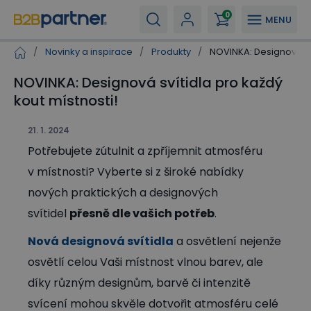
0
MENU
/
Novinky a inspirace
/
Produkty
/
NOVINKA: Designová sví
NOVINKA: Designová svítidla pro každý
kout místnosti!
21. 1. 2024
Potřebujete zútulnit a zpříjemnit atmosféru
v místnosti? Vyberte si z široké nabídky
nových praktických a designových
svítidel
přesně dle vašich potřeb
.
Nová designová svítidla
a osvětlení nejenže
osvětlí celou Vaši místnost vlnou barev, ale
díky různým designům, barvě či intenzitě
svícení mohou skvěle dotvořit atmosféru celé