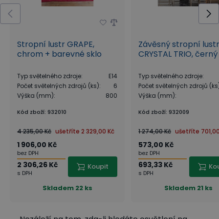
Stropní lustr GRAPE,
Závěsný stropní lust
chrom + barevné sklo
CRYSTAL TRIO, černý
Typ světelného zdroje
:
E14
Typ světelného zdroje
:
Počet světelných zdrojů (ks)
:
6
Počet světelných zdrojů (ks
Výška (mm)
:
800
Výška (mm)
:
Kód zboží
:
932010
Kód zboží
:
932009
4 235,00 Kč
ušetříte
2 329,00 Kč
1 274,00 Kč
ušetříte
701,0
1 906,00 Kč
573,00 Kč
bez DPH
bez DPH
2 306,26 Kč
693,33 Kč
Koupit
Ko
s DPH
s DPH
Skladem
22 ks
Skladem
21 ks