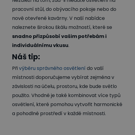
Nezáleží na tom, zda-li hledáte osvětlení na
pracovní stůl, do obývacího pokoje nebo do
nově otevřené kavárny. V naší nabídce
naleznete širokou škálu možností, které se
snadno přizpůsobí vašim potřebám i
individuálnímu vkusu
.
Náš tip:
Při
výběru správného osvětlení
do vaší
místnosti doporučujeme vybírat zejména v
závislosti na účelu, prostoru, kde bude světlo
použito. Vhodné je také kombinovat více typů
osvětlení, které pomohou vytvořit harmonické
a pohodlné prostředí v každé místnosti.