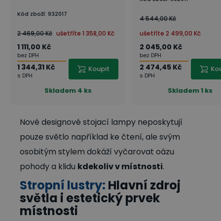
Kód zboží
:
932017
4 544,00 Kč
2 469,00 Kč
ušetříte
1 358,00 Kč
ušetříte
2 499,00 Kč
1 111,00 Kč
2 045,00 Kč
bez DPH
bez DPH
1 344,31 Kč
2 474,45 Kč
Koupit
Ko
s DPH
s DPH
Skladem
4 ks
Skladem
1 ks
Nové designové stojací lampy neposkytují
pouze světlo například ke čtení, ale svým
osobitým stylem dokáží vyčarovat oázu
pohody a klidu
kdekoliv v místnosti
.
Stropní lustry:
Hlavní zdroj
světla i estetický prvek
místnosti