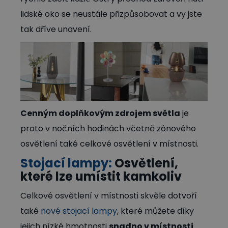
lidské oko se neustále přizpůsobovat a vy jste
tak dříve unavení.
Cenným doplňkovým zdrojem světla
je
proto v nočních hodinách včetně zónového
osvětlení také celkové osvětlení v místnosti.
Stojací lampy:
Osvětlení,
které lze umístit kamkoliv
Celkové osvětlení v místnosti skvěle dotvoří
také
nové stojací lampy
, které můžete díky
jejich nízké hmotnosti
snadno v místnosti