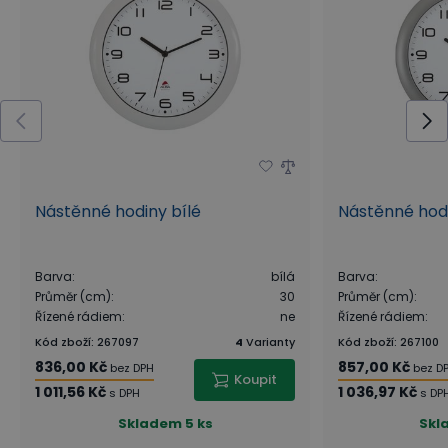
Nástěnné hodiny bílé
Nástěnné hodi
Barva
:
bílá
Barva
:
Průměr (cm)
:
30
Průměr (cm)
:
Řízené rádiem
:
ne
Řízené rádiem
:
Kód zboží
:
267097
4
Varianty
Kód zboží
:
267100
836,00 Kč
857,00 Kč
bez DPH
bez D
Koupit
1 011,56 Kč
1 036,97 Kč
s DPH
s DP
Skladem
5 ks
Skl