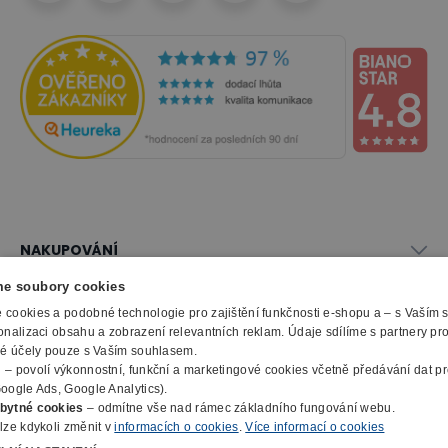
NAKUPOVÁNÍ
Vše o nákupu
e soubory cookies
SLUŽBY
Obchodní podmínky
cookies a podobné technologie pro zajištění funkčnosti e-shopu a – s Vaším
Doprava a montáž
onalizaci obsahu a zobrazení relevantních reklam. Údaje sdílíme s partnery pr
Naše katalogy
ké účely pouze s Vaším souhlasem.
Možnosti platby
O FIRMĚ
Reklamační formulář
m
– povolí výkonnostní, funkční a marketingové cookies včetně předávání dat pro
Záruka, servis, reklamace
Výroba kancelářského nábytku
oogle Ads, Google Analytics).
O nás
Ochrana osobních údajů
bytné cookies
– odmítne vše nad rámec základního fungování webu.
Zpracování elektroodpadu
Kontakty
lze kdykoli změnit v
informacích o cookies
.
Více informací o cookies
© 2010 - 2026 B2B Partner s.r.o. - Všechna práva vyhrazena.
Informace o cookies
E-Procurement
Členství v organizacích