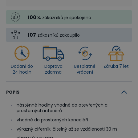
100
%
zákazníků je spokojeno
107
zákazníků zakoupilo
Dodání do
Doprava
Bezplatné
Záruka 7 let
24 hodin
zdarma
vrácení
POPIS
nástěnné hodiny vhodné do otevřených a
prostorných interiérů
vhodné do prostorných kanceláří
výrazný ciferník, čitelný až ze vzdálenosti 30 m