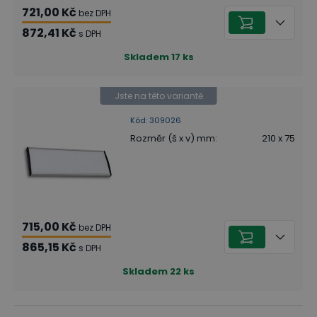
721,00 Kč
bez DPH
872,41 Kč
s DPH
Skladem
17
ks
Jste na této variantě
Kód
:
309026
Rozměr (š x v) mm
:
210 x 75
715,00 Kč
bez DPH
865,15 Kč
s DPH
Skladem
22
ks