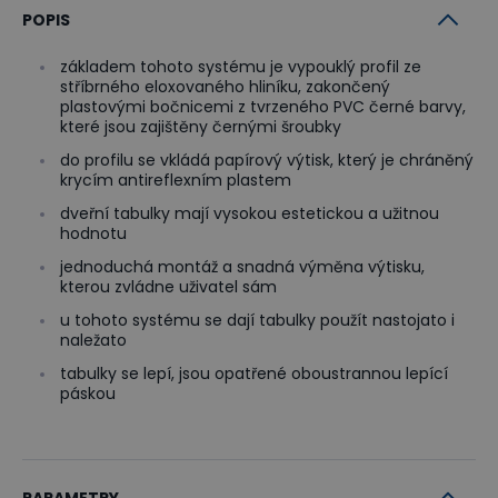
POPIS
základem tohoto systému je vypouklý profil ze
stříbrného eloxovaného hliníku, zakončený
plastovými bočnicemi z tvrzeného PVC černé barvy,
které jsou zajištěny černými šroubky
do profilu se vkládá papírový výtisk, který je chráněný
krycím antireflexním plastem
dveřní tabulky mají vysokou estetickou a užitnou
hodnotu
jednoduchá montáž a snadná výměna výtisku,
kterou zvládne uživatel sám
u tohoto systému se dají tabulky použít nastojato i
naležato
tabulky se lepí, jsou opatřené oboustrannou lepící
páskou
PARAMETRY