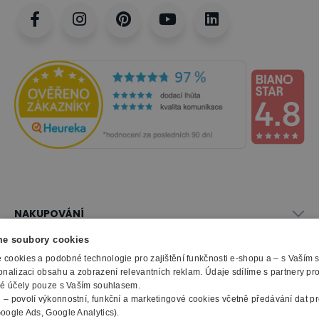
NAKUPOVÁNÍ
Vše o nákupu
e soubory cookies
SLUŽBY
Obchodní podmínky
cookies a podobné technologie pro zajištění funkčnosti e-shopu a – s Vaším
Doprava a montáž
onalizaci obsahu a zobrazení relevantních reklam. Údaje sdílíme s partnery pr
Naše katalogy
ké účely pouze s Vaším souhlasem.
Možnosti platby
O FIRMĚ
Reklamační formulář
m
– povolí výkonnostní, funkční a marketingové cookies včetně předávání dat pro
Záruka, servis, reklamace
Výroba kancelářského nábytku
oogle Ads, Google Analytics).
O nás