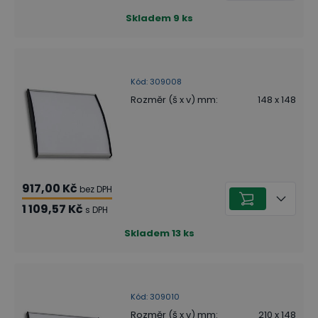
Skladem
9
ks
Kód
:
309008
Rozměr (š x v) mm
:
148 x 148
917,00 Kč
bez DPH
1 109,57 Kč
s DPH
Skladem
13
ks
Kód
:
309010
Rozměr (š x v) mm
:
210 x 148