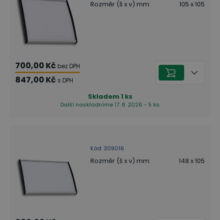
Rozměr (š x v) mm
:
105 x 105
700,00 Kč
bez DPH
847,00 Kč
s DPH
Skladem
1
ks
Další naskladníme 17. 8. 2026 - 5 ks
Kód
:
309016
Rozměr (š x v) mm
:
148 x 105