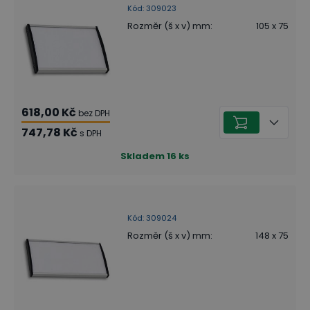
Kód
:
309023
Rozměr (š x v) mm
:
105 x 75
618,00 Kč
bez DPH
747,78 Kč
s DPH
Skladem
16
ks
Kód
:
309024
Rozměr (š x v) mm
:
148 x 75