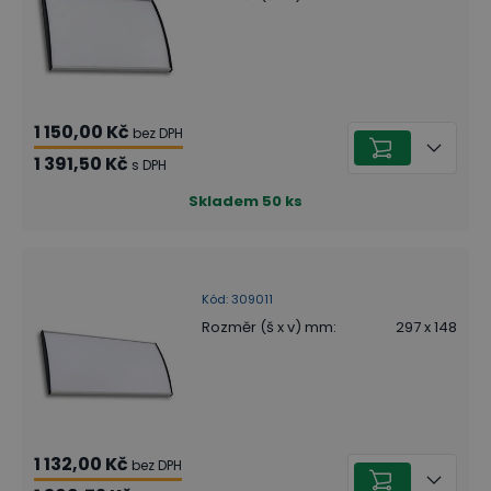
1 150,00 Kč
bez DPH
1 391,50 Kč
s DPH
Skladem
50
ks
Kód
:
309011
Rozměr (š x v) mm
:
297 x 148
1 132,00 Kč
bez DPH