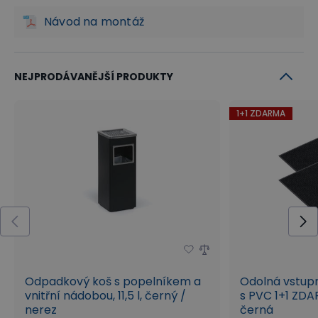
Návod na montáž
NEJPRODÁVANĚJŠÍ PRODUKTY
1+1 ZDARMA
Odpadkový koš s popelníkem a
Odolná vstup
vnitřní nádobou, 11,5 l, černý /
s PVC 1+1 ZDA
nerez
černá