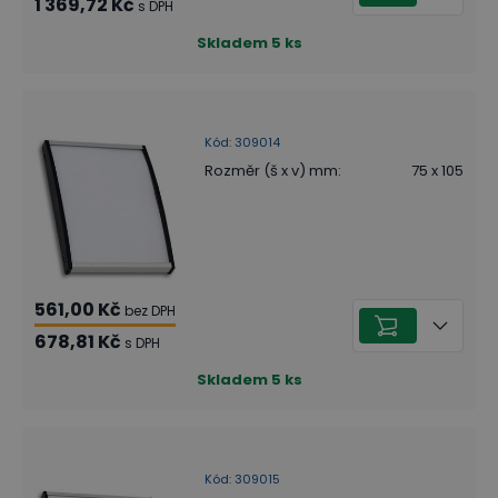
1 369,72 Kč
s DPH
Skladem
5
ks
Kód
:
309014
Rozměr (š x v) mm
:
75 x 105
561,00 Kč
bez DPH
678,81 Kč
s DPH
Skladem
5
ks
Kód
:
309015