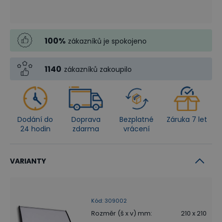
100
%
zákazníků je spokojeno
1140
zákazníků zakoupilo
Dodání do
Doprava
Bezplatné
Záruka 7 let
24 hodin
zdarma
vrácení
VARIANTY
Kód
:
309002
Rozměr (š x v) mm
:
210 x 210