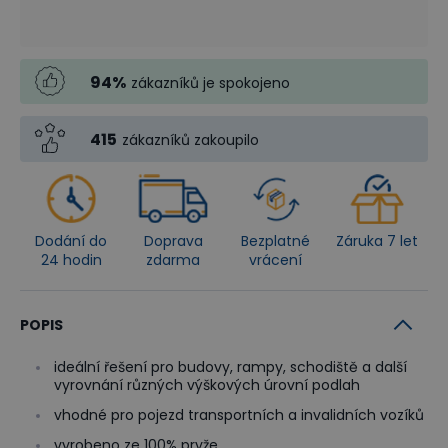
94
%
zákazníků je spokojeno
415
zákazníků zakoupilo
Dodání do
Doprava
Bezplatné
Záruka 7 let
24 hodin
zdarma
vrácení
POPIS
ideální řešení pro budovy, rampy, schodiště a další
vyrovnání různých výškových úrovní podlah
vhodné pro pojezd transportních a invalidních vozíků
vyrobeno ze 100% pryže