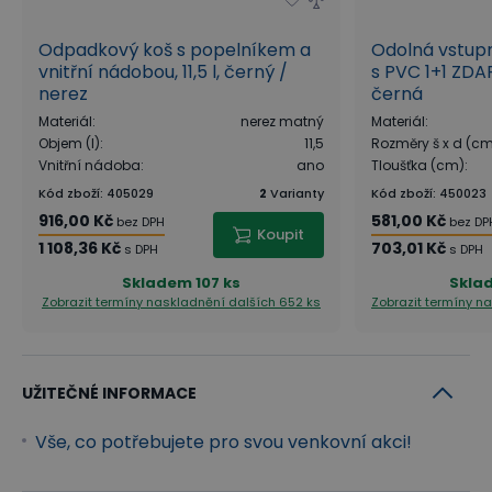
Odpadkový koš s popelníkem a
Odolná vstup
vnitřní nádobou, 11,5 l, černý /
s PVC 1+1 ZDA
nerez
černá
Materiál
:
nerez matný
Materiál
:
Objem (l)
:
11,5
Rozměry š x d (c
Vnitřní nádoba
:
ano
Tloušťka (cm)
:
Kód zboží
:
405029
2
Varianty
Kód zboží
:
450023
916,00 Kč
581,00 Kč
bez DPH
bez DP
Koupit
1 108,36 Kč
703,01 Kč
s DPH
s DPH
Skladem
107 ks
Skla
Zobrazit termíny naskladnění
dalších 652 ks
Zobrazit termíny n
UŽITEČNÉ INFORMACE
Vše, co potřebujete pro svou venkovní akci!