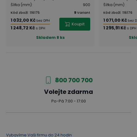
Šířka (mm)
:
900
Šířka (mm)
:
Kód zboží
:
116175
9
Variant
Kód zboží
:
116176
1 032,00 Kč
1 071,00 Kč
bez DPH
bez 
Koupit
1 248,72 Kč
1 295,91 Kč
s DPH
s DPH
Skladem
8 ks
Skl
800 700 700
Volejte zdarma
Po-Pá 7:00 - 17:00
Vybavíme Vaši firmu do 24 hodin