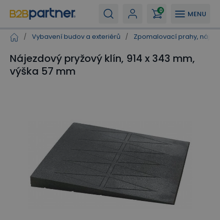
0
MENU
/
Vybavení budov a exteriérů
/
Zpomalovací prahy, nájez
Nájezdový pryžový klín, 914 x 343 mm,
výška 57 mm