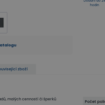
Dodání do 2
hodin
katalogu
uvisející zboží
adů, malých cenností či šperků
Počet poli