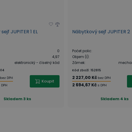
sejf JUPITER 1 EL
Nábytkový sejf JUPITER 2
0
Počet polic
:
4,97
Objem (l)
:
elektronický - číselný kód
Zámek
:
mechani
814
Kód zboží
:
152815
2 227,00 Kč
bez DPH
bez DPH
Koupit
2 694,67 Kč
s DPH
s DPH
Skladem
3 ks
Skladem
4 ks