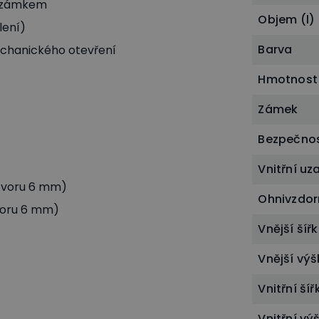
ým zámkem
Objem (l)
lení)
Barva
echanického otevření
Hmotnost
Zámek
Bezpečnos
Vnitřní u
otvoru 6 mm)
Ohnivzdor
voru 6 mm)
Vnější ší
Vnější vý
Vnitřní ší
Vnitřní v