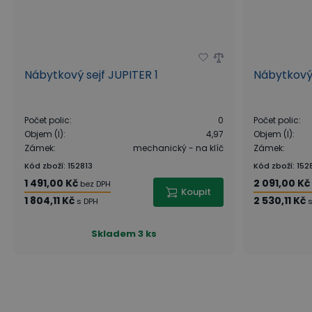
Nábytkový sejf JUPITER 1
Nábytkový 
Počet polic
:
0
Počet polic
:
Objem (l)
:
4,97
Objem (l)
:
Zámek
:
mechanický - na klíč
Zámek
:
Kód zboží
:
152813
Kód zboží
:
152
1 491,00 Kč
2 091,00 Kč
bez DPH
Koupit
1 804,11 Kč
2 530,11 Kč
s DPH
Skladem
3 ks