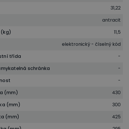
31,22
antracit
 (kg)
11,5
elektronický - číselný kód
tní třída
-
zamykatelná schránka
-
nost
-
řka (mm)
430
ška (mm)
300
řka (mm)
425
ýška (mm)
295