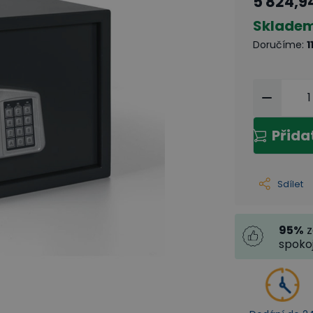
5 824,9
Sklade
Doručíme
:
1
Přida
Sdílet
95
%
z
spoko