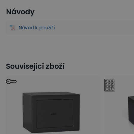
Návody
Trezory
Nábytkové trezory
Elektronické trezory
K
Návod k použití
Související zboží