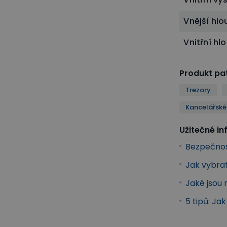
Vnější hl
Vnitřní h
Produkt pat
Trezory
Kancelářské
Užitečné i
Bezpečnos
Jak vybra
Jaké jsou 
5 tipů: Ja