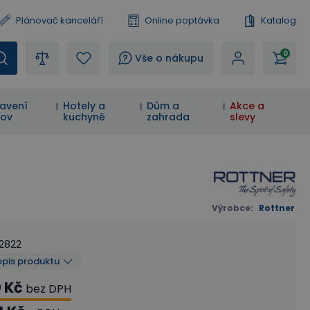
Plánovač kanceláří
Online poptávka
Katalog
0
?
Vše o nákupu
avení
Hotely a
Dům a
Akce a
ov
kuchyně
zahrada
slevy
Výrobce
:
Rottner
52822
opis produktu
0 Kč
bez DPH