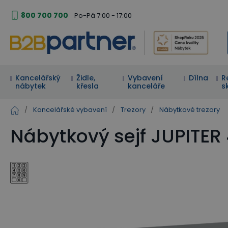
800 700 700
Po-Pá 7:00 - 17:00
Kancelářský
Židle,
Vybavení
Dílna
R
nábytek
křesla
kanceláře
s
/
Kancelářské vybavení
/
Trezory
/
Nábytkové trezory
Nábytkový sejf JUPITER 