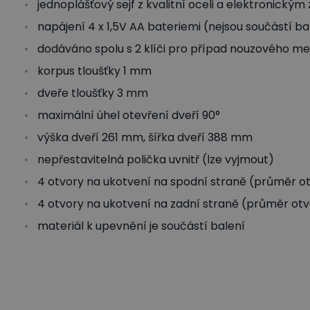
jednoplášťový sejf z kvalitní oceli a elektronick
napájení 4 x 1,5V AA bateriemi (nejsou součástí ba
dodáváno spolu s 2 klíči pro případ nouzového m
korpus tloušťky 1 mm
dveře tloušťky 3 mm
maximální úhel otevření dveří 90°
výška dveří 261 mm, šířka dveří 388 mm
nepřestavitelná polička uvnitř (lze vyjmout)
4 otvory na ukotvení na spodní straně (průměr 
4 otvory na ukotvení na zadní straně (průměr ot
materiál k upevnění je součástí balení