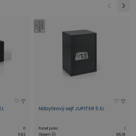
EL
Nábytkový sejf JUPITER 5 EL
0
Počet polic
:
1
11,52
Objem (l)
:
85,18