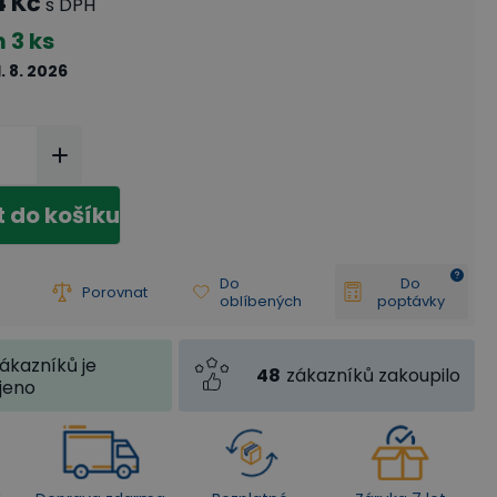
4 Kč
s DPH
m
3 ks
1. 8. 2026
t do košíku
Do
Do
Porovnat
oblíbených
poptávky
ákazníků je
48
zákazníků zakoupilo
jeno