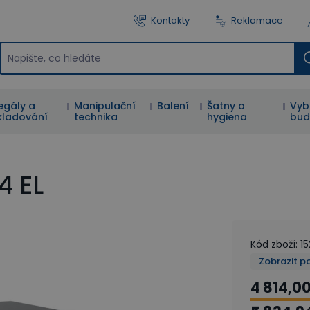
Kontakty
Reklamace
egály a
Manipulační
Balení
Šatny a
Vyb
kladování
technika
hygiena
bud
4 EL
Kód zboží
:
1
Zobrazit p
4 814,0