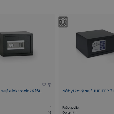
ezoru?
sejf elektronický 16L,
Nábytkový sejf JUPITER 2 
1
Počet polic
:
16
Objem (l)
: