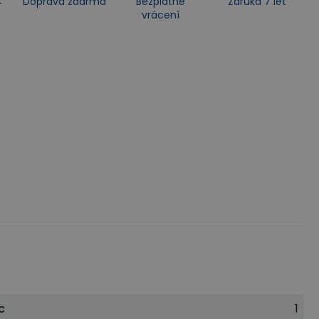
4
Doprava zdarma
Bezplatné
Záruka 7 let
vrácení
c
1