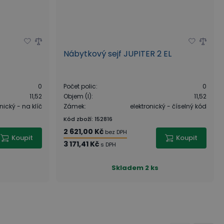
Nábytkový sejf JUPITER 2 EL
0
Počet polic
:
0
11,52
Objem (l)
:
11,52
cký - na klíč
Zámek
:
elektronický - číselný kód
Kód zboží
:
152816
2 621,00 Kč
bez DPH
Koupit
Koupit
3 171,41 Kč
s DPH
Skladem
2 ks