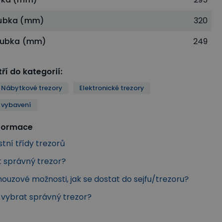
oubka (mm)
320
loubka (mm)
249
ří do kategorií
:
Nábytkové trezory
Elektronické trezory
 vybavení
nformace
tní třídy trezorů
t správný trezor?
nouzové možnosti, jak se dostat do sejfu/trezoru?
k vybrat správný trezor?