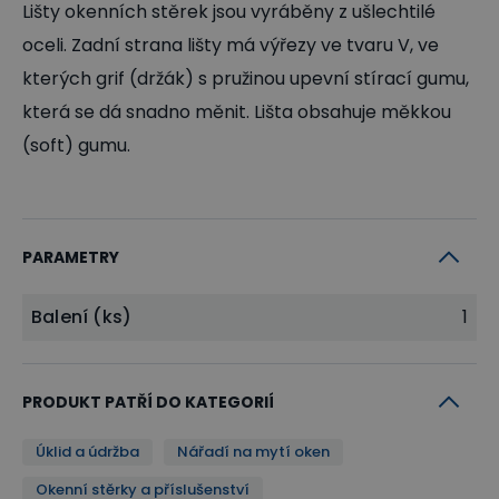
Lišty okenních stěrek jsou vyráběny z ušlechtilé
oceli. Zadní strana lišty má výřezy ve tvaru V, ve
kterých grif (držák) s pružinou upevní stírací gumu,
která se dá snadno měnit. Lišta obsahuje měkkou
(soft) gumu.
PARAMETRY
Balení (ks)
1
PRODUKT PATŘÍ DO KATEGORIÍ
Úklid a údržba
Nářadí na mytí oken
Okenní stěrky a příslušenství