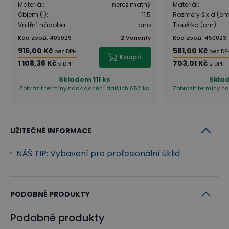
Materiál
:
nerez matný
Materiál
:
Objem (l)
:
11,5
Rozměry š x d (c
Vnitřní nádoba
:
ano
Tloušťka (cm)
:
Kód zboží
:
405029
2
Varianty
Kód zboží
:
450023
916,00 Kč
581,00 Kč
bez DPH
bez DP
Koupit
1 108,36 Kč
703,01 Kč
s DPH
s DPH
Skladem
111 ks
Skla
Zobrazit termíny naskladnění
dalších 652 ks
Zobrazit termíny n
UŽITEČNÉ INFORMACE
NÁŠ TIP: Vybavení pro profesionální úklid
PODOBNÉ PRODUKTY
Podobné produkty