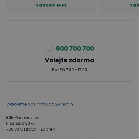
Skladem
14 ks
Skl
800 700 700
Volejte zdarma
Po-Pá 7:00 - 17:00
Vybavíme Vaši firmu do 24 hodin
B2B Partner s.r.o.
Plzeňská 3070
700 30 Ostrava - Zábřeh