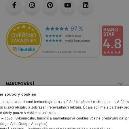
NAKUPOVÁNÍ
Vše o nákupu
e soubory cookies
SLUŽBY
Obchodní podmínky
cookies a podobné technologie pro zajištění funkčnosti e-shopu a – s Vaším
Doprava a montáž
onalizaci obsahu a zobrazení relevantních reklam. Údaje sdílíme s partnery pr
Naše katalogy
ké účely pouze s Vaším souhlasem.
Možnosti platby
O FIRMĚ
Reklamační formulář
m
– povolí výkonnostní, funkční a marketingové cookies včetně předávání dat pro
Záruka, servis, reklamace
Výroba kancelářského nábytku
oogle Ads, Google Analytics).
O nás