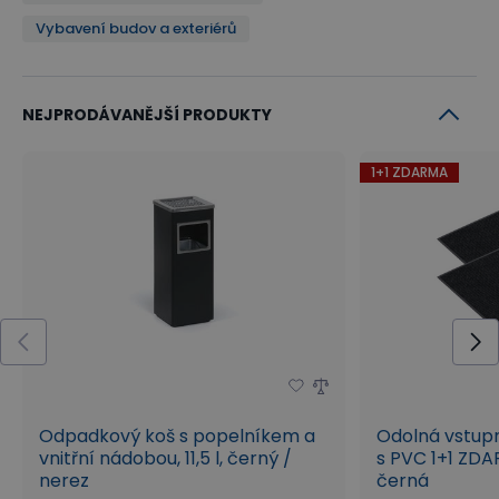
Vybavení budov a exteriérů
NEJPRODÁVANĚJŠÍ PRODUKTY
1+1 ZDARMA
Odpadkový koš s popelníkem a
Odolná vstup
vnitřní nádobou, 11,5 l, černý /
s PVC 1+1 ZDA
nerez
černá