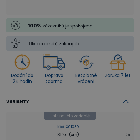
100
%
zákazníků je spokojeno
115
zákazníků zakoupilo
Dodání do
Doprava
Bezplatné
Záruka 7 let
24 hodin
zdarma
vrácení
VARIANTY
Jste na této variantě
Kód
:
301030
Šířka (cm)
:
25