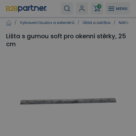
0
MENU
/
Vybavení budov a exteriérů
/
Úklid a údržba
/
Nářadí n
Lišta s gumou soft pro okenní stěrky, 25
cm