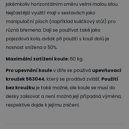
jakémkoliv horizontálním směru velmi malou silou.
Nejčastější využití mají v sestavách jako
manipulační ploch (například kuličkový stůl) pro
různá břemena. Dají se používat také jako
pojezdová kola, avšak při použití s koulí dolů je
nosnost snížena o 50%.
Maximální zatížení koule:
60 kg.
Pro upevnění koule
v díře se používá
upevňovací
kroužek 563044
, který se prodává zvlášť.
Použití
bez kroužk
u
je také možné, ale koule se musí do
desky zalisovat a není možná její případná výměna,
respektive dojde k jejímu zničení.