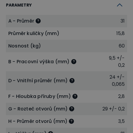
PARAMETRY
A - Průměr
31
Průměr kuličky (mm)
15,8
Nosnost (kg)
60
9,5 +/-
B - Pracovní výška (mm)
0,2
24 +/-
D - Vnitřní průměr (mm)
0,065
F - Hloubka příruby (mm)
2,8
G - Rozteč otvorů (mm)
29 +/- 0,2
H - Průměr otvorů (mm)
3,5