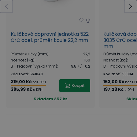
Kuličková dopravní jednotka 522
Kuličková dop
CrC ocel, průměr koule 22,2 mm
3035 CrC ocel
mm
Průměr kuličky (mm)
:
22,2
Průměr kuličky (
Nosnost (kg)
:
160
Nosnost (kg)
:
B - Pracovní výška (mm)
:
9,8 +/- 0,2
B - Pracovní výš
Kód zboží
:
563040
Kód zboží
:
563041
319,00 Kč
163,00 Kč
bez DPH
bez DP
Koupit
385,99 Kč
197,23 Kč
s DPH
s DPH
Skladem
357 ks
Skl