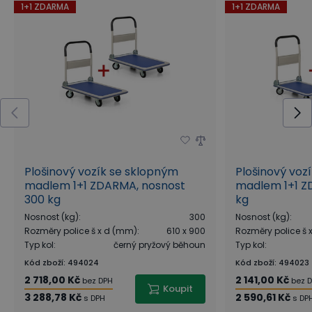
1+1 ZDARMA
1+1 ZDARMA
Plošinový vozík se sklopným
Plošinový voz
madlem 1+1 ZDARMA, nosnost
madlem 1+1 Z
300 kg
kg
Nosnost (kg)
:
300
Nosnost (kg)
:
Rozměry police š x d (mm)
:
610 x 900
Rozměry police š
Typ kol
:
černý pryžový běhoun
Typ kol
:
Kód zboží
:
494024
Kód zboží
:
494023
2 718,00 Kč
2 141,00 Kč
bez DPH
bez 
Koupit
3 288,78 Kč
2 590,61 Kč
s DPH
s DP