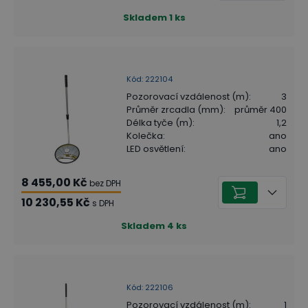
Skladem
1
ks
Kód
:
222104
Pozorovací vzdálenost (m)
:
3
Průměr zrcadla (mm)
:
průměr 400
Délka tyče (m)
:
1,2
Kolečka
:
ano
LED osvětlení
:
ano
8 455,00 Kč
bez DPH
10 230,55 Kč
s DPH
Skladem
4
ks
Kód
:
222106
Pozorovací vzdálenost (m)
:
1