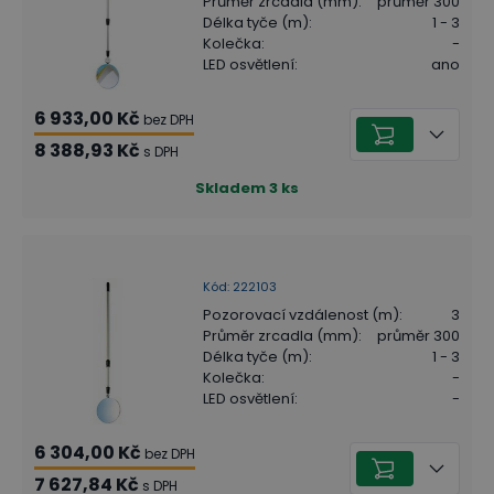
Průměr zrcadla (mm)
:
průměr 300
Délka tyče (m)
:
1 - 3
Kolečka
:
-
LED osvětlení
:
ano
6 933,00 Kč
bez DPH
8 388,93 Kč
s DPH
Skladem
3
ks
Kód
:
222103
Pozorovací vzdálenost (m)
:
3
Průměr zrcadla (mm)
:
průměr 300
Délka tyče (m)
:
1 - 3
Kolečka
:
-
LED osvětlení
:
-
6 304,00 Kč
bez DPH
7 627,84 Kč
s DPH