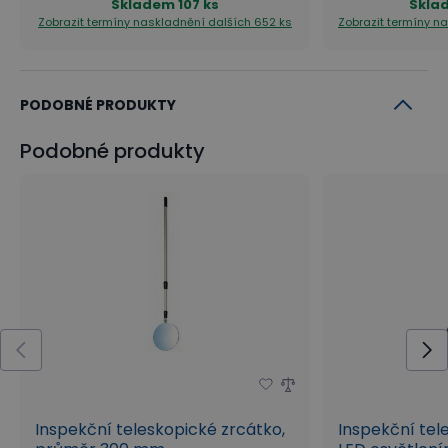
Skladem
107 ks
Skla
Zobrazit termíny naskladnění
dalších 652 ks
Zobrazit termíny n
PODOBNÉ PRODUKTY
Podobné produkty
Inspekční teleskopické zrcátko,
Inspekční tel