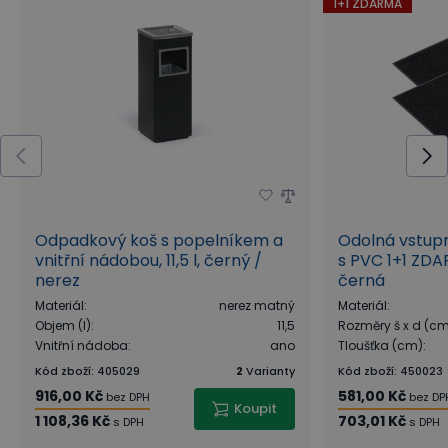
1+1 ZDARMA
Odpadkový koš s popelníkem a
Odolná vstup
vnitřní nádobou, 11,5 l, černý /
s PVC 1+1 ZDA
nerez
černá
Materiál
:
nerez matný
Materiál
:
Objem (l)
:
11,5
Rozměry š x d (c
Vnitřní nádoba
:
ano
Tloušťka (cm)
:
Kód zboží
:
405029
2
Varianty
Kód zboží
:
450023
916,00 Kč
581,00 Kč
bez DPH
bez DP
Koupit
1 108,36 Kč
703,01 Kč
s DPH
s DPH