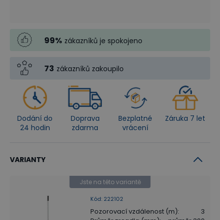
99
%
zákazníků je spokojeno
73
zákazníků zakoupilo
Dodání do
Doprava
Bezplatné
Záruka 7 let
24 hodin
zdarma
vrácení
VARIANTY
Jste na této variantě
Kód
:
222102
Pozorovací vzdálenost (m)
:
3