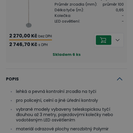
Průměr zrcadla (mm)
:
průměr 100
Délka tyče (m)
:
0,65
Kolečka
:
-
LED osvětlení
:
-
2 270,00 Kč
bez DPH
2 746,70 Kč
s DPH
Skladem
6
ks
POPIS
lehká a pevná kontrolní zrcadla na tyči
pro policejní, celní a jiné úřední kontroly
vybrané modely vybaveny teleskopickou tyčí
dlouhou až 3 metry, pojezdovými kolečky nebo
vodotěsným LED osvětlením
materiál odrazové plochy nerozbitný Polymir