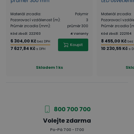
průměr 300 mm
LED osvětlen
Materiál zrcadla
:
Polymir
Materiál zrcadla
:
Pozorovací vzdálenost (m)
:
3
Pozorovací vzdál
Průměr zrcadla (mm)
:
průměr 300
Průměr zrcadla 
Kód zboží
:
222103
4
Varianty
Kód zboží
:
222104
6 304,00 Kč
8 455,00 Kč
bez DPH
bez
Koupit
7 627,84 Kč
10 230,55 Kč
s DPH
s 
Skladem
1 ks
Skl
800 700 700
Volejte zdarma
Po-Pá 7:00 - 17:00