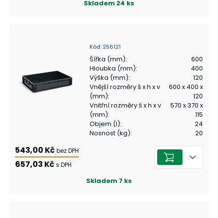
Skladem
24
ks
Kód
:
256121
Šířka (mm)
:
600
Hloubka (mm)
:
400
Výška (mm)
:
120
Vnější rozměry š x h x v
600 x 400 x
(mm)
:
120
Vnitřní rozměry š x h x v
570 x 370 x
(mm)
:
115
Objem (l)
:
24
Nosnost (kg)
:
20
543,00 Kč
bez DPH
657,03 Kč
s DPH
Skladem
7
ks