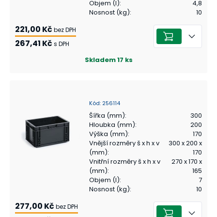
Objem (l)
:
4,8
Nosnost (kg)
:
10
221,00 Kč
bez DPH
267,41 Kč
s DPH
Skladem
17
ks
Kód
:
256114
Šířka (mm)
:
300
Hloubka (mm)
:
200
Výška (mm)
:
170
Vnější rozměry š x h x v
300 x 200 x
(mm)
:
170
Vnitřní rozměry š x h x v
270 x 170 x
(mm)
:
165
Objem (l)
:
7
Nosnost (kg)
:
10
277,00 Kč
bez DPH