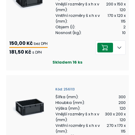
Vnější rozměry š x h x v
200 x 150 x
(mm)
:
120
Vnitřní rozměry š x h x v
170 x 120 x
(mm)
:
115
Objem (l)
:
2
Nosnost (kg)
:
10
150,00 Kč
bez DPH
181,50 Kč
s DPH
Skladem
16
ks
Kód
:
256113
Šířka (mm)
:
300
Hloubka (mm)
:
200
Výška (mm)
:
120
Vnější rozměry š x h x v
300 x 200 x
(mm)
:
120
Vnitřní rozměry š x h x v
270 x 170 x
(mm)
:
115