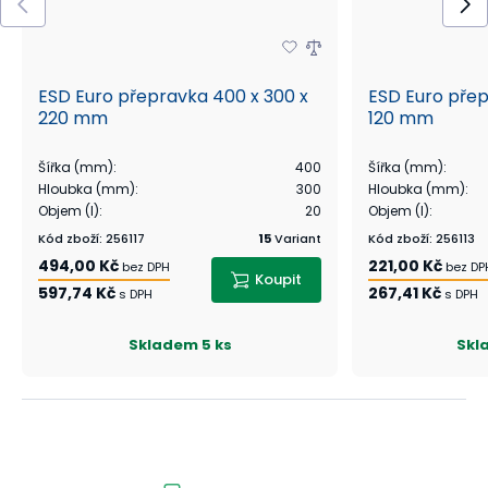
ESD Euro přepravka 400 x 300 x
ESD Euro přep
220 mm
120 mm
Šířka (mm)
:
400
Šířka (mm)
:
Hloubka (mm)
:
300
Hloubka (mm)
:
Objem (l)
:
20
Objem (l)
:
Kód zboží
:
256117
15
Variant
Kód zboží
:
256113
494,00 Kč
221,00 Kč
bez DPH
bez DP
Koupit
597,74 Kč
267,41 Kč
s DPH
s DPH
Skladem
5 ks
Skl