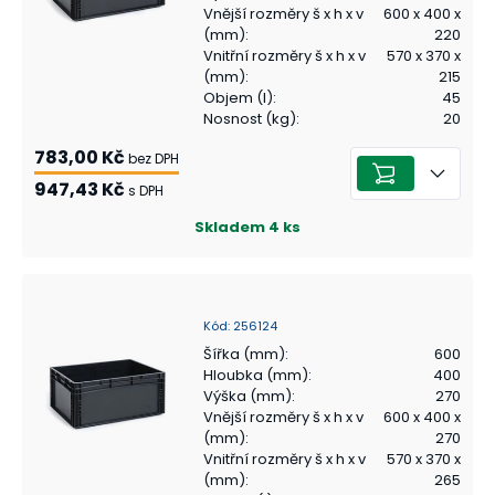
Vnější rozměry š x h x v
600 x 400 x
(mm)
:
220
Vnitřní rozměry š x h x v
570 x 370 x
(mm)
:
215
Objem (l)
:
45
Nosnost (kg)
:
20
783,00 Kč
bez DPH
947,43 Kč
s DPH
Skladem
4
ks
Kód
:
256124
Šířka (mm)
:
600
Hloubka (mm)
:
400
Výška (mm)
:
270
Vnější rozměry š x h x v
600 x 400 x
(mm)
:
270
Vnitřní rozměry š x h x v
570 x 370 x
(mm)
:
265