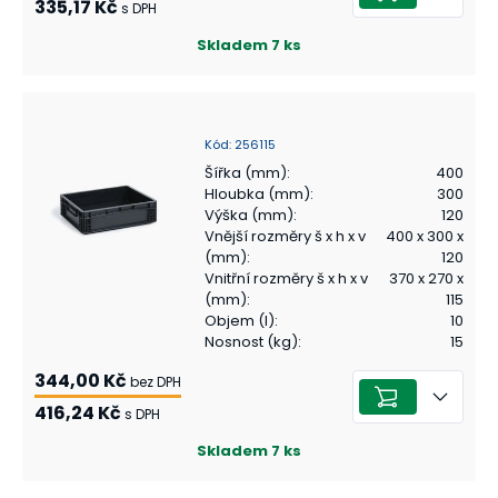
335,17 Kč
s DPH
Skladem
7
ks
Kód
:
256115
Šířka (mm)
:
400
Hloubka (mm)
:
300
Výška (mm)
:
120
Vnější rozměry š x h x v
400 x 300 x
(mm)
:
120
Vnitřní rozměry š x h x v
370 x 270 x
(mm)
:
115
Objem (l)
:
10
Nosnost (kg)
:
15
344,00 Kč
bez DPH
416,24 Kč
s DPH
Skladem
7
ks