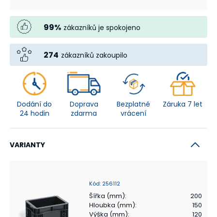
99
%
zákazníků je spokojeno
274
zákazníků zakoupilo
Dodání do
Doprava
Bezplatné
Záruka 7 let
24 hodin
zdarma
vrácení
VARIANTY
Kód
:
256112
Šířka (mm)
:
200
Hloubka (mm)
:
150
Výška (mm)
:
120