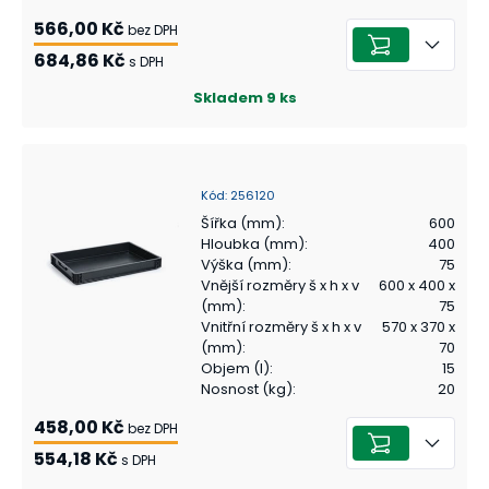
566,00 Kč
bez DPH
684,86 Kč
s DPH
Skladem
9
ks
Kód
:
256120
Šířka (mm)
:
600
Hloubka (mm)
:
400
Výška (mm)
:
75
Vnější rozměry š x h x v
600 x 400 x
(mm)
:
75
Vnitřní rozměry š x h x v
570 x 370 x
(mm)
:
70
Objem (l)
:
15
Nosnost (kg)
:
20
458,00 Kč
bez DPH
554,18 Kč
s DPH