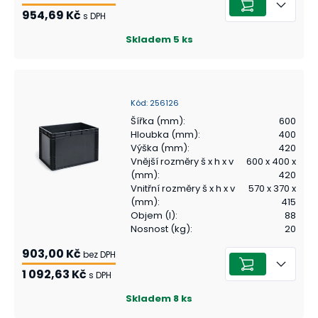
954,69 Kč
s DPH
Skladem
5
ks
Kód
:
256126
Šířka (mm)
:
600
Hloubka (mm)
:
400
Výška (mm)
:
420
Vnější rozměry š x h x v
600 x 400 x
(mm)
:
420
Vnitřní rozměry š x h x v
570 x 370 x
(mm)
:
415
Objem (l)
:
88
Nosnost (kg)
:
20
903,00 Kč
bez DPH
1 092,63 Kč
s DPH
Skladem
8
ks