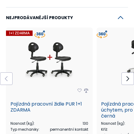
NEJPRODÁVANĚJŠÍ PRODUKTY
1+1 ZDARMA
Pojízdná pracovní židle PUR 1+1
Pojízdná prac
ZDARMA
úchytem, pro 
černá
Nosnost (kg)
:
130
Nosnost (kg)
:
Typ mechaniky
:
permanentní kontakt
Kříž
: