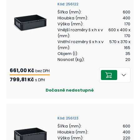
Kód
:
256122
Šířka (mm)
:
600
Hloubka (mm)
:
400
Výška (mm)
:
170
Vnější rozměry š x h x v
600 x 400 x
(mm)
:
170
Vnitřní rozměry š x h x v
570 x 370 x
(mm)
:
165
Objem (l)
:
35
Nosnost (kg)
:
20
661,00 Kč
bez DPH
799,81 Kč
s DPH
Dočasně nedostupné
Kód
:
256123
Šířka (mm)
:
600
Hloubka (mm)
:
400
Výška (mm)
:
220