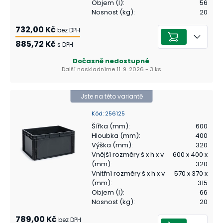
Objem (l)
:
56
Nosnost (kg)
:
20
732,00 Kč
bez DPH
885,72 Kč
s DPH
Dočasně nedostupné
Další naskladníme 11. 9. 2026 - 3 ks
Jste na této variantě
Kód
:
256125
Šířka (mm)
:
600
Hloubka (mm)
:
400
Výška (mm)
:
320
Vnější rozměry š x h x v
600 x 400 x
(mm)
:
320
Vnitřní rozměry š x h x v
570 x 370 x
(mm)
:
315
Objem (l)
:
66
Nosnost (kg)
:
20
789,00 Kč
bez DPH