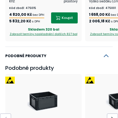
Kříž
:
plastový
Výška sedáku (c
Kód zboží
:
475015
Kód zboží
:
475001
4 820,00 Kč
1 658,00 Kč
bez DPH
bez 
Koupit
5 832,20 Kč
2 006,18 Kč
s DPH
s DP
Skladem
320 bal
Skl
Zobrazit termíny naskladnění
dalších 827 bal
Zobrazit termíny 
PODOBNÉ PRODUKTY
Podobné produkty