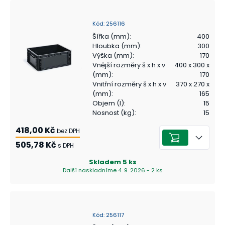
Kód
:
256116
Šířka (mm)
:
400
Hloubka (mm)
:
300
Výška (mm)
:
170
Vnější rozměry š x h x v
400 x 300 x
(mm)
:
170
Vnitřní rozměry š x h x v
370 x 270 x
(mm)
:
165
Objem (l)
:
15
Nosnost (kg)
:
15
418,00 Kč
bez DPH
505,78 Kč
s DPH
Skladem
5
ks
Další naskladníme 4. 9. 2026 - 2 ks
Kód
:
256117