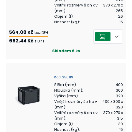
Vnitřní rozměry š x h x v
370 x 270 x
(mm)
:
265
Objem (l)
:
26
Nosnost (kg)
:
15
564,00 Kč
bez DPH
682,44 Kč
s DPH
Skladem
6
ks
Kód
:
256119
Šířka (mm)
:
400
Hloubka (mm)
:
300
Výška (mm)
:
320
Vnější rozměry š x h x v
400 x 300 x
(mm)
:
320
Vnitřní rozměry š x h x v
370 x 270 x
(mm)
:
315
Objem (l)
:
30
Nosnost (kg)
:
15