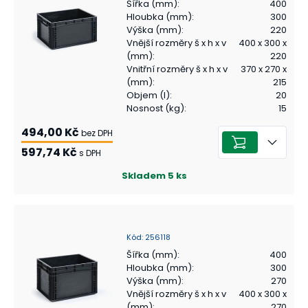
Šířka (mm)
:
400
Hloubka (mm)
:
300
Výška (mm)
:
220
Vnější rozměry š x h x v
400 x 300 x
(mm)
:
220
Vnitřní rozměry š x h x v
370 x 270 x
(mm)
:
215
Objem (l)
:
20
Nosnost (kg)
:
15
494,00 Kč
bez DPH
597,74 Kč
s DPH
Skladem
5
ks
Kód
:
256118
Šířka (mm)
:
400
Hloubka (mm)
:
300
Výška (mm)
:
270
Vnější rozměry š x h x v
400 x 300 x
(mm)
:
270