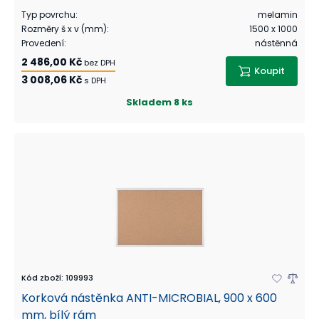
Typ povrchu
:
melamin
Rozměry š x v (mm)
:
1500 x 1000
Provedení
:
nástěnná
2 486,00 Kč
bez DPH
Koupit
3 008,06 Kč
s DPH
Skladem
8 ks
Kód zboží
:
109993
Korková nástěnka ANTI-MICROBIAL, 900 x 600
mm, bílý rám