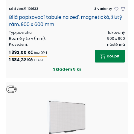
Kód zboží
:
109133
2
Varianty
Bílá popisovací tabule na zeď, magnetická, žlutý
rám, 900 x 600 mm
Typ povrchu
:
lakovaný
Rozměry š x v (mm)
:
900 x 600
Provedení
:
nástěnná
1 392,00 Kč
bez DPH
Koupit
1 684,32 Kč
s DPH
Skladem
5 ks