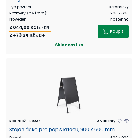
Typ povrchu
:
keramický
Rozměry š x v (mm)
:
900 x 600
Provedení
:
nástěnná
2 044,00 Kč
bez DPH
Koupit
2 473,24 Kč
s DPH
Skladem
1 ks
Kód zboží
:
109032
2
Varianty
Stojan áčko pro popis křídou, 900 x 600 mm
Formát
:
600 x 900