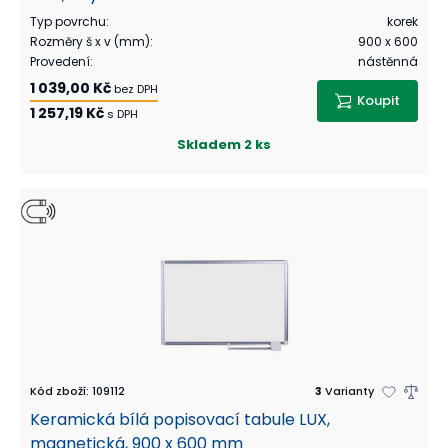
Typ povrchu
:
korek
Rozměry š x v (mm)
:
900 x 600
Provedení
:
nástěnná
1 039,00 Kč
bez DPH
Koupit
1 257,19 Kč
s DPH
Skladem
2 ks
Kód zboží
:
109112
3
Varianty
Keramická bílá popisovací tabule LUX,
magnetická, 900 x 600 mm