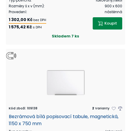
Typ povrchu
:
lakovaný/textil
Rozměry š x v (mm)
:
900 x 600
Provedení
:
nástěnná
1 302,00 Kč
bez DPH
Koupit
1 575,42 Kč
s DPH
Skladem
7 ks
Kód zboží
:
109138
2
Varianty
Bezrámová bílá popisovací tabule, magnetická,
1150 x 750 mm