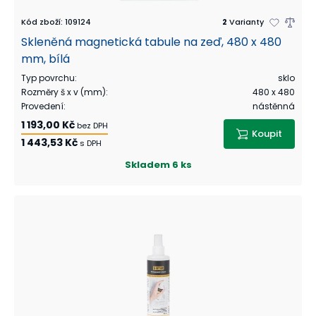
Kód zboží
:
109124
2
Varianty
Skleněná magnetická tabule na zeď, 480 x 480
mm, bílá
Typ povrchu
:
sklo
Rozměry š x v (mm)
:
480 x 480
Provedení
:
nástěnná
1 193,00 Kč
bez DPH
Koupit
1 443,53 Kč
s DPH
Skladem
6 ks