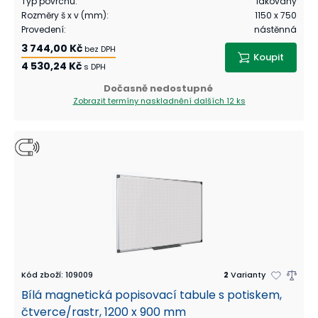
Typ povrchu
:
lakovaný
Rozměry š x v (mm)
:
1150 x 750
Provedení
:
nástěnná
3 744,00 Kč
bez DPH
Koupit
4 530,24 Kč
s DPH
Dočasně nedostupné
Zobrazit termíny naskladnění
dalších 12 ks
Kód zboží
:
109009
2
Varianty
Bílá magnetická popisovací tabule s potiskem,
čtverce/rastr, 1200 x 900 mm