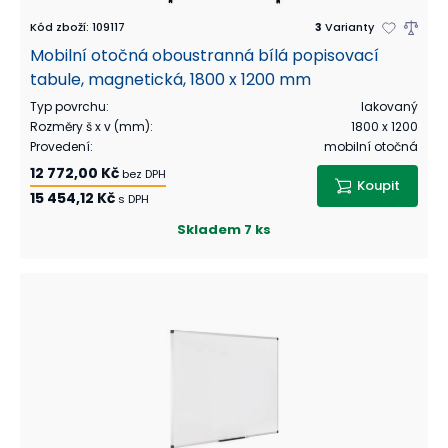
Kód zboží
:
109117
3
Varianty
Mobilní otočná oboustranná bílá popisovací
tabule, magnetická, 1800 x 1200 mm
Typ povrchu
:
lakovaný
Rozměry š x v (mm)
:
1800 x 1200
Provedení
:
mobilní otočná
12 772,00 Kč
bez DPH
Koupit
15 454,12 Kč
s DPH
Skladem
7 ks