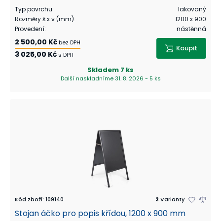
Typ povrchu
:
lakovaný
Rozměry š x v (mm)
:
1200 x 900
Provedení
:
nástěnná
2 500,00 Kč
bez DPH
Koupit
3 025,00 Kč
s DPH
Skladem
7 ks
Další naskladníme 31. 8. 2026 - 5 ks
Kód zboží
:
109140
2
Varianty
Stojan áčko pro popis křídou, 1200 x 900 mm