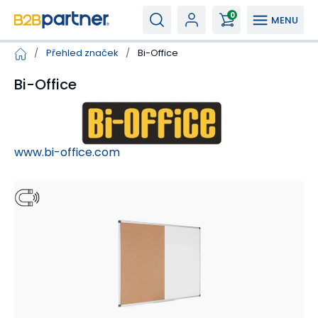
0
MENU
/
Přehled značek
/
Bi-Office
Bi-Office
www.bi-office.com