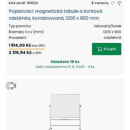
Kód zboží
:
109023
2
Varianty
Popisovací magnetická tabule a korková
nástěnka, kombinovaná, 1200 x 900 mm
Typ povrchu
:
lakovaný/korek
Rozměry š x v (mm)
:
1200 x 900
Provedení
:
nástěnná
1 914,00 Kč
bez DPH
Koupit
2 315,94 Kč
s DPH
Skladem
19 ks
Další naskladníme 31. 8. 2026 - 4 ks