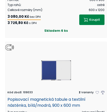
Typ rohů
:
ostré
Celkové rozměry (mm)
:
600 x 1200
3 080,00 Kč
bez DPH
Koupit
3 726,80 Kč
s DPH
Skladem
6 ks
Kód zboží
:
109033
2
Varianty
Popisovací magnetická tabule a textilní
nástěnka, bílá/modrá, 900 x 600 mm