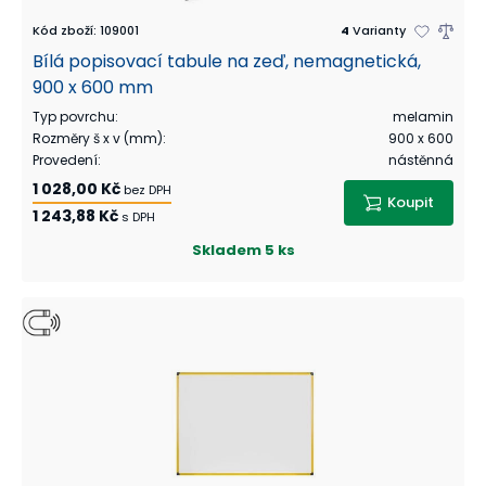
Kód zboží
:
109001
4
Varianty
Bílá popisovací tabule na zeď, nemagnetická,
900 x 600 mm
Typ povrchu
:
melamin
Rozměry š x v (mm)
:
900 x 600
Provedení
:
nástěnná
1 028,00 Kč
bez DPH
Koupit
1 243,88 Kč
s DPH
Skladem
5 ks