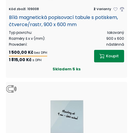
Kód zboží
:
109008
2
Varianty
Bílá magnetická popisovací tabule s potiskem,
čtverce/rastr, 900 x 600 mm
Typ povrchu
:
lakovaný
Rozměry š x v (mm)
:
900 x 600
Provedení
:
nástěnná
1 500,00 Kč
bez DPH
Koupit
1 815,00 Kč
s DPH
Skladem
5 ks