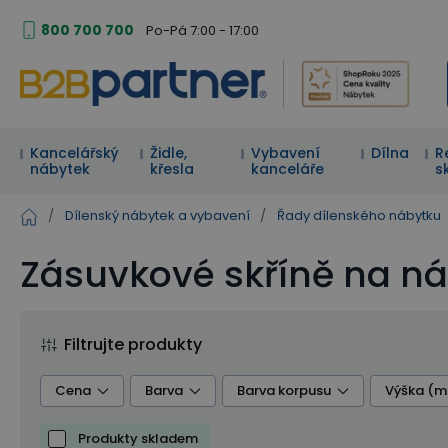
800 700 700
Po-Pá 7:00 - 17:00
Kancelářský
Židle,
Vybavení
Dílna
R
nábytek
křesla
kanceláře
s
/
Dílenský nábytek a vybavení
/
Řady dílenského nábytku
Zásuvkové skříně na ná
Filtrujte produkty
Cena
Barva
Barva korpusu
Výška (
Produkty skladem