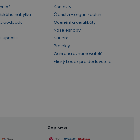
mulář
Kontakty
řského nábytku
Členství v organizacích
ktroodpadu
Ocenění a certifikáty
Naše eshopy
stupnosti
Kariéra
Projekty
Ochrana oznamovatelů
Etický kodex pro dodavatele
Dopravci