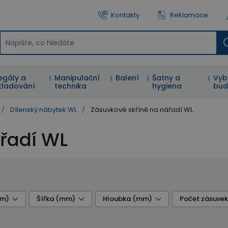
Kontakty
Reklamace
egály a
Manipulační
Balení
Šatny a
Vyb
kladování
technika
hygiena
bud
/
Dílenský nábytek WL
/
Zásuvkové skříně na nářadí WL
řadí WL
mm)
Šířka (mm)
Hloubka (mm)
Počet zásuvek