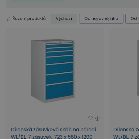
Vnitřní rozměry zásuvek (mm)
Řazení produktů
Výchozí
Od nejlevnějšího
Od 
Dílenská zásuvková skříň na nářadí
Dílenská z
WL/BL, 7 zásuvek, 723 x 580 x 1200
WL/BL, 7 z