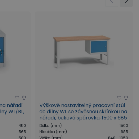
 na nářadí
Výškově nastavitelný pracovní stůl
lny WL/BL,
do dílny WL se závěsnou skříňkou na
nářadí, buková spárovka, 1500 x 685
x 840 - 1050 mm
450
Délka (mm)
:
1500
565
Hloubka (mm)
:
685
580
Výška (mm)
:
840 - 1050