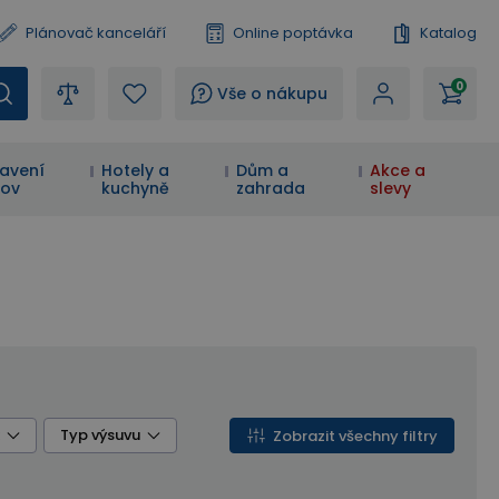
Plánovač kanceláří
Online poptávka
Katalog
0
?
Vše o nákupu
avení
Hotely a
Dům a
Akce a
ov
kuchyně
zahrada
slevy
Typ výsuvu
Zobrazit všechny filtry