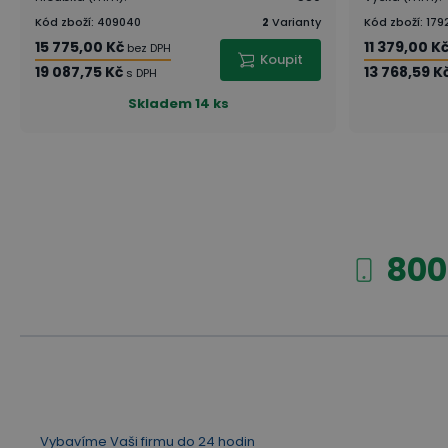
Kód zboží
:
409040
2
Varianty
Kód zboží
:
179
15 775,00 Kč
11 379,00 K
bez DPH
Koupit
19 087,75 Kč
13 768,59 K
s DPH
Skladem
14 ks
800
Vybavíme Vaši firmu do 24 hodin