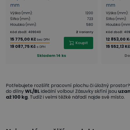
mm
mm
Výška (mm)
:
1200
Výška (mm)
:
Šířka (mm)
:
723
Šířka (mm)
:
Hloubka (mm)
:
580
Hloubka (mm
Kód zboží
:
409040
2
Varianty
Kód zboží
:
40
15 775,00 Kč
12 853,00 K
bez DPH
Koupit
19 087,75 Kč
15 552,13 Kč
s DPH
Skladem
14 ks
Do
Potřebujete rozšířit pracovní plochu či úložný prostor
do dílny
WL/BL
ideální volbou! Zásuvky skříní jsou
uza
až 100 kg
. Tudíž i velmi těžké nářadí najde své místo.