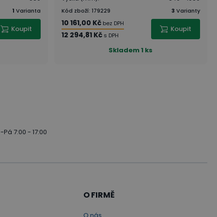
1
Varianta
Kód zboží
:
179229
3
Varianty
10 161,00 Kč
bez DPH
Koupit
Koupit
12 294,81 Kč
s DPH
Skladem
1 ks
-Pá 7:00 - 17:00
O FIRMĚ
O nás