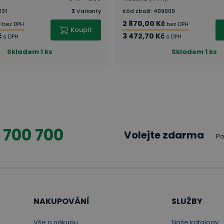
231
3
Varianty
Kód zboží
:
409009
č
2 870,00 Kč
bez DPH
bez DPH
Koupit
č
3 472,70 Kč
s DPH
s DPH
Skladem
1 ks
Skladem
1 ks
 700 700
Volejte zdarma
Po
NAKUPOVÁNÍ
SLUŽBY
Vše o nákupu
Naše katalogy