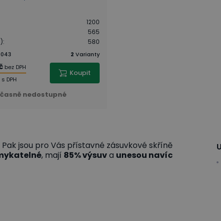
1200
565
)
:
580
9043
2
Varianty
č
bez DPH
Koupit
s DPH
časně nedostupné
? Pak jsou pro Vás přístavné zásuvkové skříně
U
mykatelné
, mají
85% výsuv
a
unesou navíc