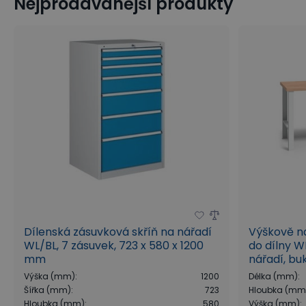
Nejprodávanější produkty
Dílenská zásuvková skříň na nářadí
Výškově na
WL/BL, 7 zásuvek, 723 x 580 x 1200
do dílny W
mm
nářadí, bu
x 840 - 1
Výška (mm)
:
1200
Délka (mm)
:
Šířka (mm)
:
723
Hloubka (mm
Hloubka (mm)
:
580
Výška (mm)
: