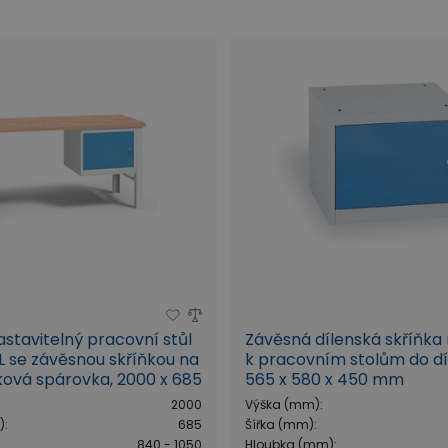
stavitelný pracovní stůl
Závěsná dílenská skříňka
L se závěsnou skříňkou na
k pracovním stolům do dí
ková spárovka, 2000 x 685
565 x 580 x 450 mm
050 mm
2000
Výška (mm)
:
)
:
685
Šířka (mm)
:
840 - 1050
Hloubka (mm)
: