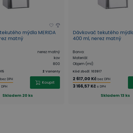
tekutého mýdla MERIDA
Dávkovač tekutého mýdl
erez matný
400 ml, nerez matný
nerez matný
Barva
:
kov
Materiál
:
800
Objem (ml)
:
915
2
Varianty
Kód zboží
:
103917
2 617,00 Kč
bez DPH
bez DPH
Koupit
3 166,57 Kč
s DPH
s DPH
Skladem
20 ks
Skladem
13 ks