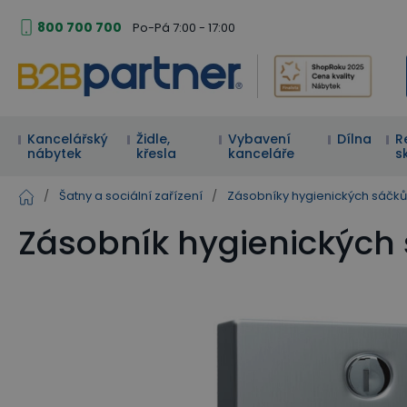
800 700 700
Po-Pá 7:00 - 17:00
Kancelářský
Židle,
Vybavení
Dílna
R
nábytek
křesla
kanceláře
s
/
Šatny a sociální zařízení
/
Zásobníky hygienických sáčků
Zásobník hygienických