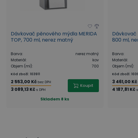
Dávkovač pěnového mýdla MERIDA
Dávkovač 
TOP, 700 ml, nerez matný
800 ml, n
Barva
:
nerez matný
Barva
:
Materiál
:
kov
Materiál
:
Objem (ml)
:
700
Objem (ml)
:
Kód zboží
:
103911
Kód zboží
:
103
2 553,00 Kč
3 461,00 Kč
bez DPH
Koupit
3 089,13 Kč
4 187,81 Kč
s DPH
Skladem
8 ks