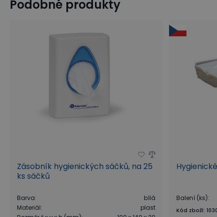
Podobné produkty
Zásobník hygienických sáčků, na 25
Hygienické
ks sáčků
Barva
:
bílá
Balení (ks)
:
Materiál
:
plast
Kód zboží
:
103