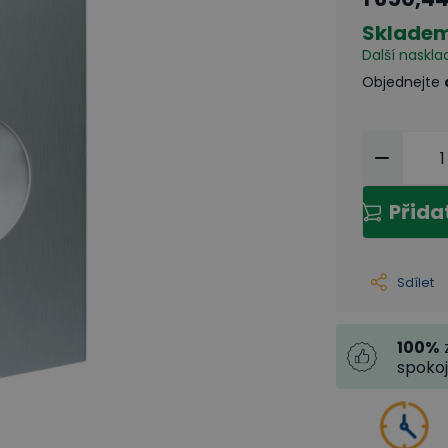
Sklade
Další naskla
Objednejte
Přida
Sdílet
100
%
spoko