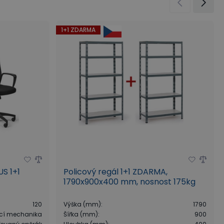
1+1 ZDARMA
US 1+1
Policový regál 1+1 ZDARMA,
1790x900x400 mm, nosnost 175kg
120
Výška (mm)
:
1790
cí mechanika
Šířka (mm)
:
900