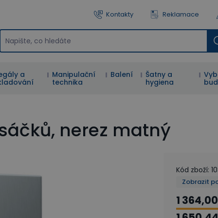
Kontakty
Reklamace
egály a
Manipulační
Balení
Šatny a
Vyb
kladování
technika
hygiena
bud
 sáčků, nerez matný
Kód zboží
:
1
Zobrazit p
1 364,00
1 650,44