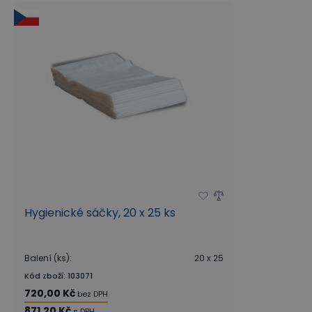
Hygienické sáčky, 20 x 25 ks
Balení (ks)
:
20 x 25
Kód zboží
:
103071
720,00 Kč
bez DPH
871,20 Kč
s DPH