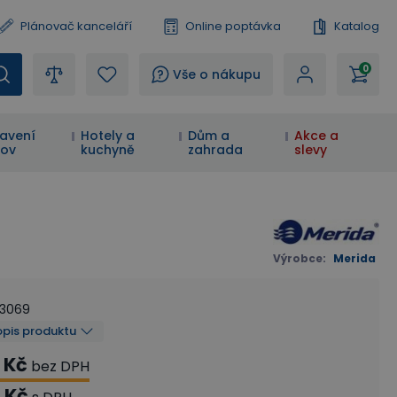
Plánovač kanceláří
Online poptávka
Katalog
0
?
Vše o nákupu
avení
Hotely a
Dům a
Akce a
ov
kuchyně
zahrada
slevy
Výrobce
:
Merida
03069
opis produktu
 Kč
bez DPH
 Kč