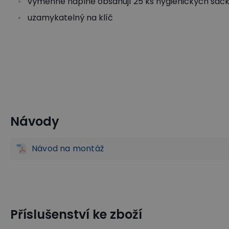
výměnné náplně obsahují 25 ks hygienických sáč
uzamykatelný na klíč
Návody
Zásobníky hygienických sáčků
Šatny a sociální zařízení
Návod na montáž
Příslušenství ke zboží