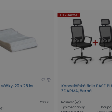
1+1 ZDARMA
 sáčky, 20 x 25 ks
Kancelářská židle BASE PL
ZDARMA, černá
20 x 25
Nosnost (kg)
:
Typ mechaniky
:
houpa
071