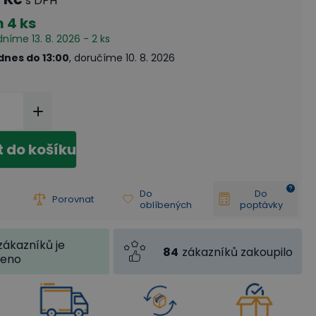
s DPH
m
4 ks
dníme 13. 8. 2026 - 2 ks
dnes do 13:00
, doručíme 10. 8. 2026
t do košíku
Do
Do
Porovnat
oblíbených
poptávky
zákazníků je
84
zákazníků zakoupilo
jeno