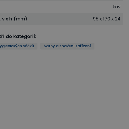
kov
x v x h (mm)
95 x 170 x 24
ří do kategorií
:
ygienických sáčků
Šatny a sociální zařízení