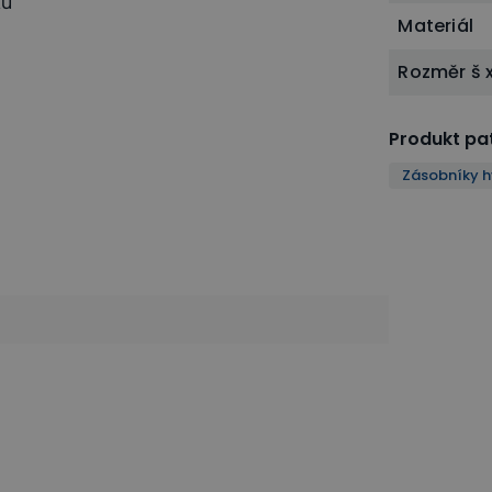
ků
Materiál
Rozměr š 
Produkt pat
Zásobníky h