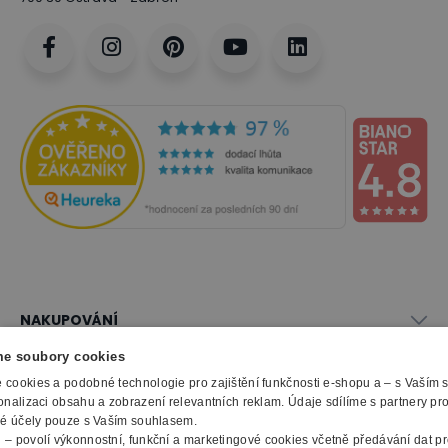
NAKUPOVÁNÍ
Vše o nákupu
e soubory cookies
SLUŽBY
Obchodní podmínky
cookies a podobné technologie pro zajištění funkčnosti e-shopu a – s Vaším
Doprava a montáž
onalizaci obsahu a zobrazení relevantních reklam. Údaje sdílíme s partnery pr
Naše katalogy
ké účely pouze s Vaším souhlasem.
Možnosti platby
O FIRMĚ
Reklamační formulář
m
– povolí výkonnostní, funkční a marketingové cookies včetně předávání dat pro