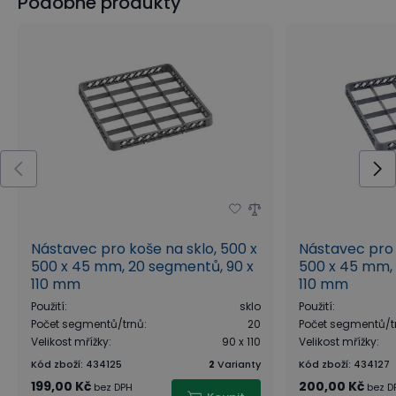
Podobné produkty
Nástavec pro koše na sklo, 500 x
Nástavec pro 
500 x 45 mm, 20 segmentů, 90 x
500 x 45 mm, 
110 mm
110 mm
Použití
:
sklo
Použití
:
Počet segmentů/trnů
:
20
Počet segmentů/t
Velikost mřížky
:
90 x 110
Velikost mřížky
:
Kód zboží
:
434125
2
Varianty
Kód zboží
:
434127
199,00 Kč
200,00 Kč
bez DPH
bez D