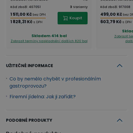
Kód zboží
:
407051
3
Varianty
Kód zboží
:
917008
1 511,00 Kč
499,00 Kč
bez DPH
bez D
Koupit
1 828,31 Kč
603,79 Kč
s DPH
s DPH
Skla
Skladem
414 bal
Zobrazit t
Zobrazit termíny naskladnění
dalších 820 bal
dalš
UŽITEČNÉ INFORMACE
Co by nemělo chybět v profesionálním
gastroprovozu?
Firemní jídelna: Jak ji zařídit?
PODOBNÉ PRODUKTY