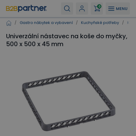
0
MENU
/
Gastro nábytek a vybavení
/
Kuchyňské potřeby
/
Koš
Univerzální nástavec na koše do myčky,
500 x 500 x 45 mm