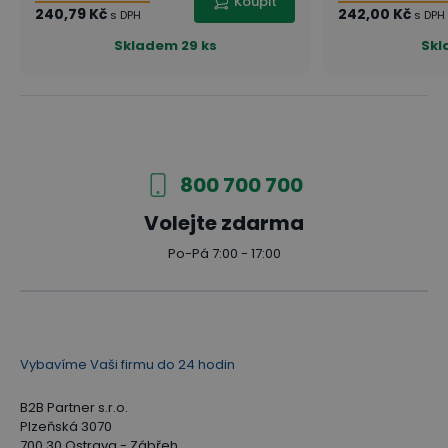
Koupit
240,79 Kč
242,00 Kč
s DPH
s DPH
Skladem
29 ks
Skl
800 700 700
Volejte zdarma
Po-Pá 7:00 - 17:00
Vybavíme Vaši firmu do 24 hodin
B2B Partner s.r.o.
Plzeňská 3070
700 30 Ostrava - Zábřeh