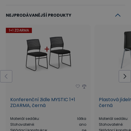
NEJPRODÁVANĚJŠÍ PRODUKTY
1+1 ZDARMA
Konferenční židle MYSTIC 1+1
Plastová jídel
ZDARMA, černá
černá
Materiál sedáku
:
látka
Materiál sedáku
:
Stohovatelné
:
ano
Stohovatelné
:
Skládací konstrukce
:
ne
Skládací konstru