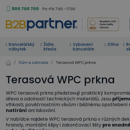
800 700 700
Po-Pá 7:00 - 17:00
Kancelářský
Židle,
Vybavení
Dílna
R
nábytek
křesla
kanceláře
s
/
Dům a zahrada
/
Terasová WPC prkna
Terasová WPC prkna
WPC terasová prkna představují praktický kompromi
dřeva a odolností technických materiálů. Jsou
příjem
vlhkosti, povětrnostním vlivům i běžnému opotřebení
natírání
ani lakování.
V nabídce najdete WPC terasová prkna v různých dek
hranoly, montážní klipy i zakončovací lišty
pro snadné