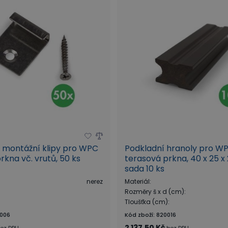
í montážní klipy pro WPC
Podkladní hranoly pro W
rkna vč. vrutů, 50 ks
terasová prkna, 40 x 25 
sada 10 ks
nerez
Materiál
:
Rozměry š x d (cm)
:
Tloušťka (cm)
:
006
Kód zboží
:
820016
2 137,50 Kč