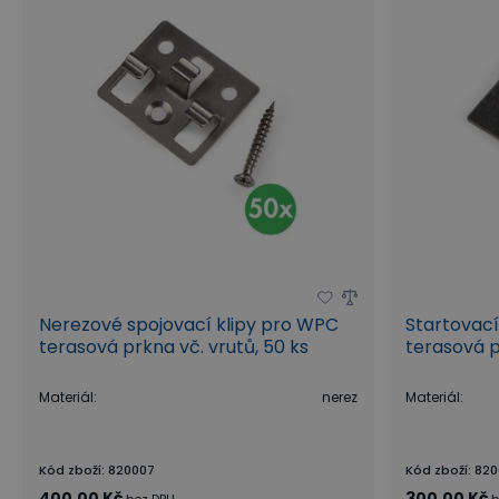
Nerezové spojovací klipy pro WPC
Startovac
terasová prkna vč. vrutů, 50 ks
terasová p
Materiál
:
nerez
Materiál
:
Kód zboží
:
820007
Kód zboží
:
820
400,00 Kč
300,00 Kč