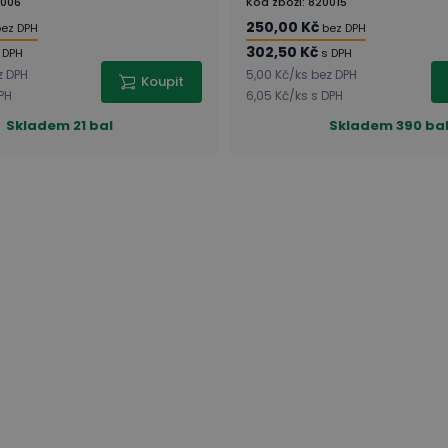
006
Kód zboží
:
820015
250,00 Kč
ez DPH
bez DPH
302,50 Kč
 DPH
s DPH
z DPH
5,00 Kč
/
ks
bez DPH
Koupit
PH
6,05 Kč
/
ks
s DPH
Skladem
21 bal
Skladem
390 ba