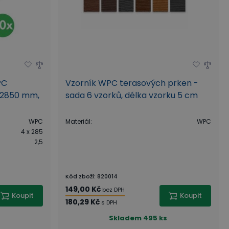
PC
Vzorník WPC terasových prken -
x 2850 mm,
sada 6 vzorků, délka vzorku 5 cm
WPC
Materiál
:
WPC
4 x 285
2,5
Kód zboží
:
820014
149,00 Kč
bez DPH
Koupit
Koupit
180,29 Kč
s DPH
Skladem
495 ks