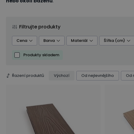
nebo okolí bazénu
.
Filtrujte produkty
Cena
Barva
Materiál
Šířka (cm)
Produkty skladem
Řazení produktů
Výchozí
Od nejlevnějšího
Od 