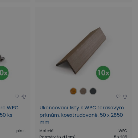
 pro WPC
Ukončovací lišty k WPC terasovým
 50 ks
prknům, koextrudované, 50 x 2850
mm
plast
Materiál
:
WPC
Rozměry š x d (cm)
:
5 x 285