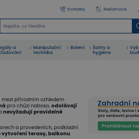
Kontakty
Reklamace
egály a
Manipulační
Balení
Šatny a
Vyb
kladování
technika
hygiena
bud
s mezi přírodním vzhledem
ná
pro chůzi naboso,
odolávají
 a
nevyžadují pravidelné
orech a provedeních, podkladní
 vytvoření terasy, balkonu