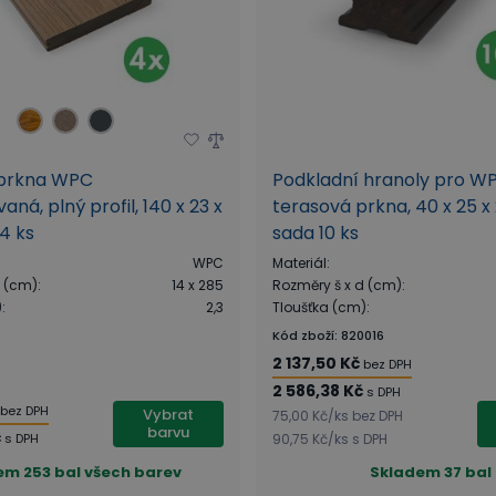
prkna WPC
Podkladní hranoly pro W
ná, plný profil, 140 x 23 x
terasová prkna, 40 x 25 
4 ks
sada 10 ks
WPC
Materiál
:
d (cm)
:
14 x 285
Rozměry š x d (cm)
:
)
:
2,3
Tloušťka (cm)
:
Kód zboží
:
820016
2 137,50 Kč
bez DPH
2 586,38 Kč
s DPH
bez DPH
Vybrat
75,00 Kč
/
ks
bez DPH
barvu
č
s DPH
90,75 Kč
/
ks
s DPH
em
253 bal všech barev
Skladem
37 bal