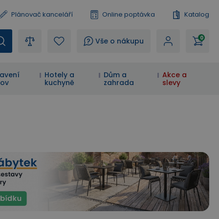
Plánovač kanceláří
Online poptávka
Katalog
0
?
Vše o nákupu
avení
Hotely a
Dům a
Akce a
ov
kuchyně
zahrada
slevy