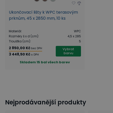
Ukončovací lišty k WPC terasovým
prknům, 45 x 2850 mm, 10 ks
Materiál
:
WPC
Rozměry š x d (cm)
:
4,5 x 285
Tloušťka (cm)
:
5
2 850,00 Kč
bez DPH
Vybrat
barvu
3 448,50 Kč
s DPH
Skladem
15 bal všech barev
Nejprodávanější produkty