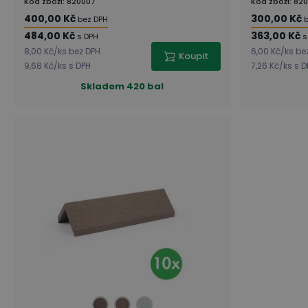
Kód zboží
:
820007
Kód zboží
:
820
400,00 Kč
300,00 Kč
bez DPH
b
484,00 Kč
363,00 Kč
s DPH
s
8,00 Kč
/
ks
bez DPH
6,00 Kč
/
ks
be
Koupit
9,68 Kč
/
ks
s DPH
7,26 Kč
/
ks
s D
Skladem
420 bal