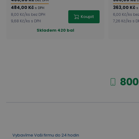
bez DPH
b
484,00 Kč
363,00 Kč
s DPH
s
8,00 Kč
/
ks
bez DPH
6,00 Kč
/
ks
be
Koupit
9,68 Kč
/
ks
s DPH
7,26 Kč
/
ks
s D
Skladem
420 bal
800
Vybavíme Vaši firmu do 24 hodin