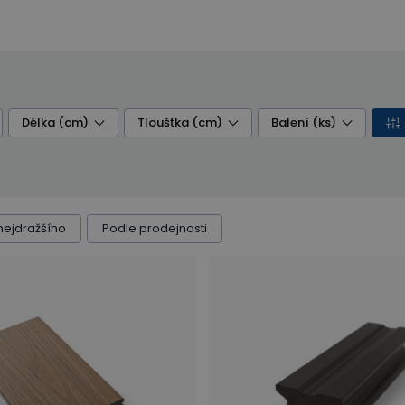
Délka (cm)
Tloušťka (cm)
Balení (ks)
nejdražšího
Podle prodejnosti