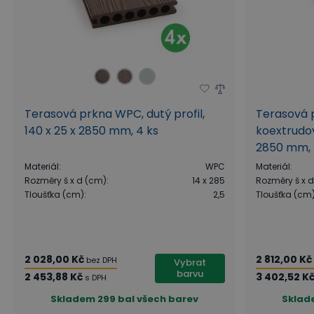
Terasová prkna WPC, dutý profil,
Terasová 
140 x 25 x 2850 mm, 4 ks
koextrudova
2850 mm, 
Materiál
:
WPC
Materiál
:
Rozměry š x d (cm)
:
14 x 285
Rozměry š x 
Tloušťka (cm)
:
2,5
Tloušťka (cm
2 028,00 Kč
2 812,00 Kč
bez DPH
Vybrat
barvu
2 453,88 Kč
3 402,52 K
s DPH
Skladem
299 bal všech barev
Sklad