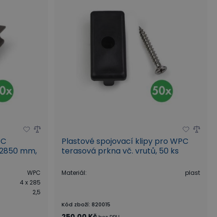
PC
Plastové spojovací klipy pro WPC
x 2850 mm,
terasová prkna vč. vrutů, 50 ks
WPC
Materiál
:
plast
4 x 285
2,5
Kód zboží
:
820015
250,00 Kč