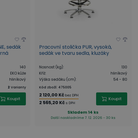
NE, sedák
Pracovní stolička PUR, vysoká,
erná
sedák ve tvaru sedla, kluzáky
140
Nosnost (kg)
:
130
EKO kůže
Kříž
:
hliníkový
hliníkový
Výška sedáku (cm)
:
54 - 80
2
Varianty
Kód zboží
:
475005
2 120,00 Kč
bez DPH
Koupit
Koupit
2 565,20 Kč
s DPH
Skladem
14 ks
Další naskladníme 7. 12. 2026 - 30 ks