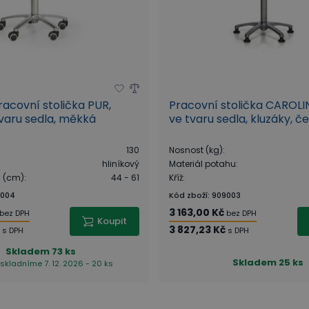
racovní stolička PUR,
Pracovní stolička CAROLI
varu sedla, měkká
ve tvaru sedla, kluzáky, č
130
Nosnost (kg)
:
hliníkový
Materiál potahu
:
u (cm)
:
44 - 61
Kříž
:
5004
Kód zboží
:
909003
3 163,00 Kč
bez DPH
bez DPH
Koupit
č
3 827,23 Kč
s DPH
s DPH
Skladem
73 ks
Skladem
25 ks
skladníme 7. 12. 2026 - 20 ks