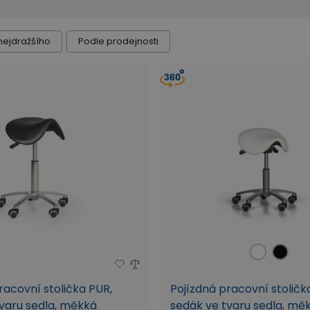
nejdražšího
Podle prodejnosti
racovní stolička PUR,
Pojízdná pracovní stolička
varu sedla, měkká
sedák ve tvaru sedla, mě