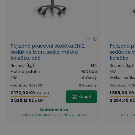
Pojízdná pracovní stolička ENIE,
Pojízdná p
sedák ve tvaru sedla, měkká
sedák ve t
kolečka, bílá
kolečka
Nosnost (kg)
:
140
Nosnost (kg)
:
Materiál potahu
:
EKO kůže
Kříž
:
Kříž
:
hliníkový
Výška sedák
Kód zboží
:
909000
2
Varianty
Kód zboží
:
47
2 172,00 Kč
1 888,00 Kč
bez DPH
Koupit
2 628,12 Kč
2 284,48 K
s DPH
Skladem
6 ks
Další naskladníme 25. 9. 2026 - 60 ks
Další na