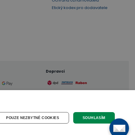
Ochrana oznamovatelů
Etický kodex pro dodavatele
Dopravci
POUZE NEZBYTNÉ COOKIES
SOUHLASÍM