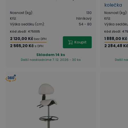
kolečka
Nosnost (kg)
:
130
Nosnost (kg)
:
Kříž
:
hliníkový
Kříž
:
Výška sedáku (cm)
:
54 - 80
Výška sedák
Kód zboží
:
475005
Kód zboží
:
47
2 120,00 Kč
1 888,00 Kč
bez DPH
Koupit
2 565,20 Kč
2 284,48 K
s DPH
Skladem
14 ks
Další naskladníme 7. 12. 2026 - 30 ks
Další na