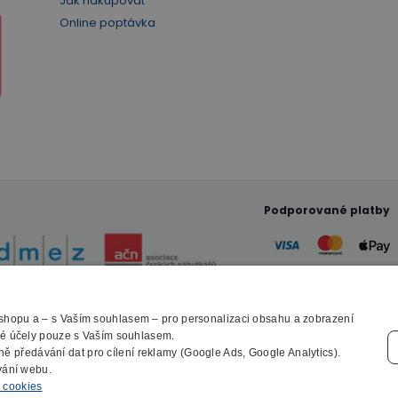
Jak nakupovat
Online poptávka
Podporované platby
-shopu a – s Vaším souhlasem – pro personalizaci obsahu a zobrazení
© 2010 - 2026 B2B Partner s.r.o. - Všechna práva vyhrazena.
cké účely pouze s Vaším souhlasem.
Profesionální e-shop na míru
ně předávání dat pro cílení reklamy (Google Ads, Google Analytics).
vání webu.
o cookies