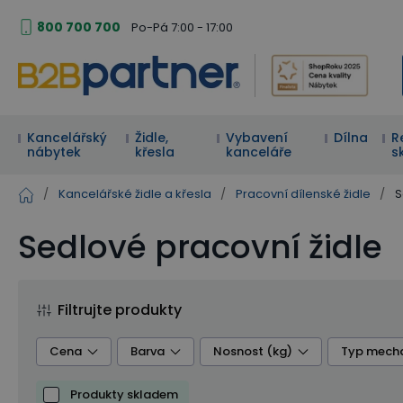
800 700 700
Po-Pá 7:00 - 17:00
Kancelářský
Židle,
Vybavení
Dílna
R
nábytek
křesla
kanceláře
s
/
Kancelářské židle a křesla
/
Pracovní dílenské židle
/
S
Sedlové pracovní židle
Filtrujte produkty
Cena
Barva
Nosnost (kg)
Typ mech
Produkty skladem