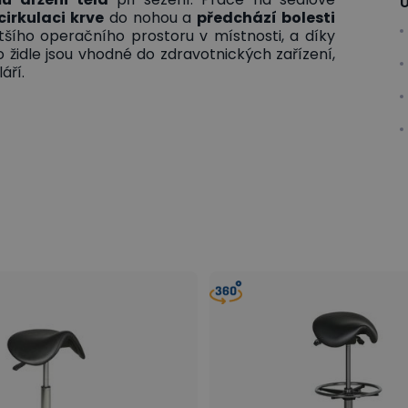
U
cirkulaci krve
do nohou a
předchází bolesti
většího operačního prostoru v místnosti, a díky
to židle jsou vhodné do zdravotnických zařízení,
áří.