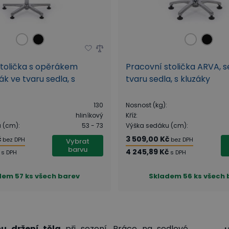
stolička s opěrákem
Pracovní stolička ARVA, 
k ve tvaru sedla, s
tvaru sedla, s kluzáky
130
Nosnost (kg)
:
hliníkový
Kříž
:
u (cm)
:
53 - 73
Výška sedáku (cm)
:
č
3 509,00 Kč
bez DPH
bez DPH
Vybrat
barvu
4 245,89 Kč
s DPH
s DPH
dem
57 ks všech barev
Skladem
56 ks všech
u držení těla
při sezení. Práce na sedlové