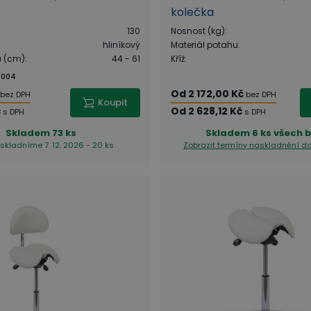
kolečka
130
Nosnost (kg)
:
hliníkový
Materiál potahu
:
u (cm)
:
44 - 61
Kříž
:
5004
Od
2 172,00 Kč
bez DPH
bez DPH
Koupit
č
Od
2 628,12 Kč
s DPH
s DPH
Skladem
73 ks
Skladem
6 ks všech 
skladníme 7. 12. 2026 - 20 ks
Zobrazit termíny naskladnění
da