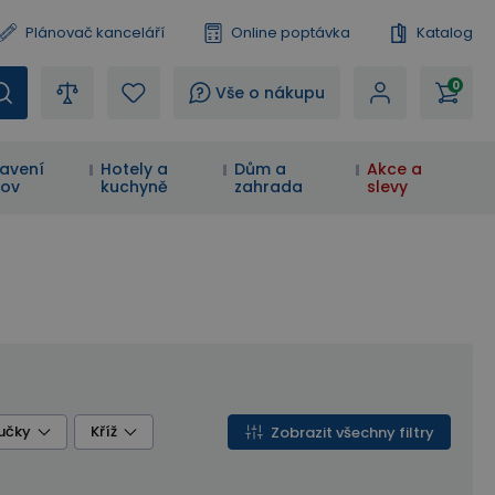
Plánovač kanceláří
Online poptávka
Katalog
0
?
Vše o nákupu
avení
Hotely a
Dům a
Akce a
ov
kuchyně
zahrada
slevy
učky
Kříž
Zobrazit všechny filtry