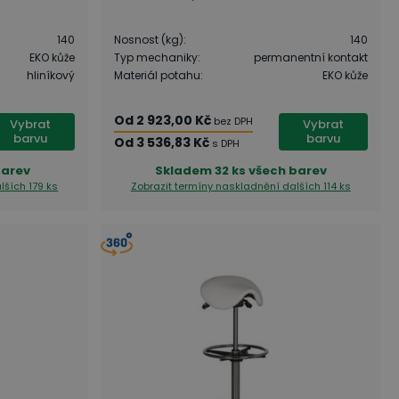
140
Nosnost (kg)
:
140
EKO kůže
Typ mechaniky
:
permanentní kontakt
hliníkový
Materiál potahu
:
EKO kůže
Od
2 923,00 Kč
bez DPH
Vybrat
Vybrat
barvu
barvu
Od
3 536,83 Kč
s DPH
barev
Skladem
32 ks všech barev
lších 179 ks
Zobrazit termíny naskladnění
dalších 114 ks