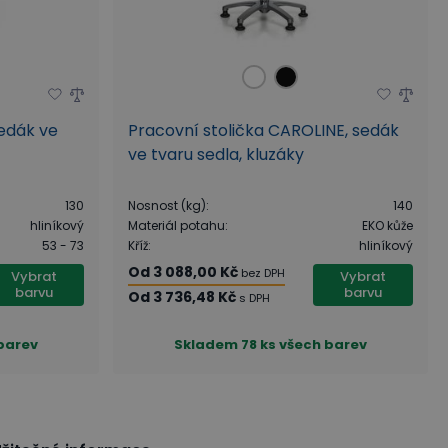
sedák ve
Pracovní stolička CAROLINE, sedák
ve tvaru sedla, kluzáky
130
Nosnost (kg)
:
140
hliníkový
Materiál potahu
:
EKO kůže
53 - 73
Kříž
:
hliníkový
Od
3 088,00 Kč
bez DPH
Vybrat
Vybrat
barvu
barvu
Od
3 736,48 Kč
s DPH
 barev
Skladem
78 ks všech barev