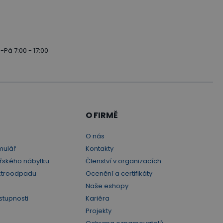
-Pá 7:00 - 17:00
O FIRMĚ
O nás
mulář
Kontakty
řského nábytku
Členství v organizacích
ktroodpadu
Ocenění a certifikáty
Naše eshopy
stupnosti
Kariéra
Projekty