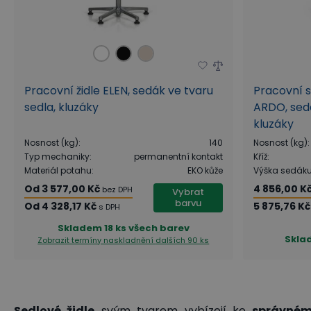
Pracovní židle ELEN, sedák ve tvaru
Pracovní 
sedla, kluzáky
ARDO, sedá
kluzáky
Nosnost (kg)
:
140
Nosnost (kg)
:
Typ mechaniky
:
permanentní kontakt
Kříž
:
Materiál potahu
:
EKO kůže
Výška sedák
Od
3 577,00 Kč
4 856,00 K
bez DPH
Vybrat
barvu
Od
4 328,17 Kč
5 875,76 Kč
s DPH
Skladem
18 ks všech barev
Skla
Zobrazit termíny naskladnění
dalších 90 ks
Sedlové židle
svým tvarem vybízejí ke
správném