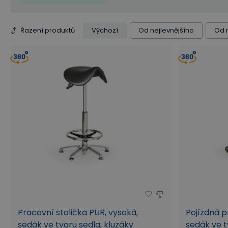
Opěrný kruh
Řazení produktů
Výchozí
Od nejlevnějšího
Od 
Pracovní stolička PUR, vysoká,
Pojízdná p
sedák ve tvaru sedla, kluzáky
sedák ve t