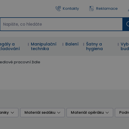
Kontakty
Reklamace
egály a
Manipulační
Balení
Šatny a
Vyb
kladování
technika
hygiena
bud
edlové pracovní židle
aniky
Materiál sedáku
Materiál opěráku
Podr