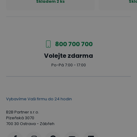
Skladem
2 ks
Skl
800 700 700
Volejte zdarma
Po-Pá 7:00 - 17:00
Vybavíme Vaši firmu do 24 hodin
B2B Partner s.r.o.
Plzeňská 3070
700 30 Ostrava - Zábřeh