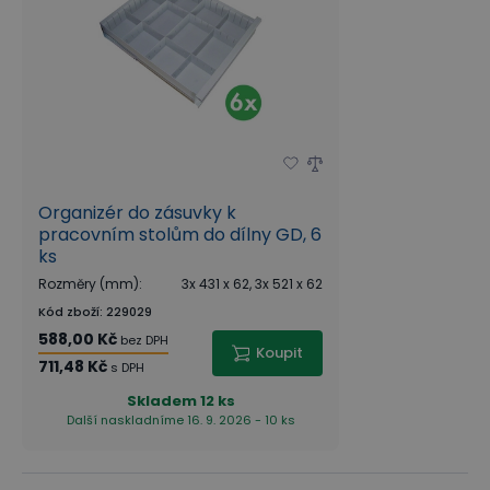
Organizér do zásuvky k
pracovním stolům do dílny GD, 6
ks
Rozměry (mm)
:
3x 431 x 62, 3x 521 x 62
Kód zboží
:
229029
588,00 Kč
bez DPH
Koupit
711,48 Kč
s DPH
Skladem
12 ks
Další naskladníme 16. 9. 2026 - 10 ks