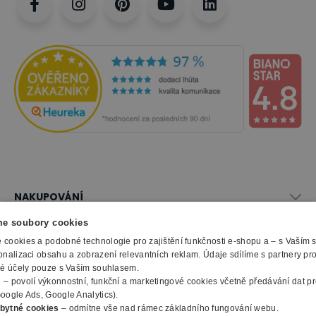
NAKUPOVÁNÍ
Vše o nákupu
e soubory cookies
SLUŽBY
Obchodní podmínky
cookies a podobné technologie pro zajištění funkčnosti e-shopu a – s Vaším
Doprava a montáž
onalizaci obsahu a zobrazení relevantních reklam. Údaje sdílíme s partnery pr
Naše katalogy
ké účely pouze s Vaším souhlasem.
Možnosti platby
O FIRMĚ
Reklamační formulář
m
– povolí výkonnostní, funkční a marketingové cookies včetně předávání dat pro
Záruka, servis, reklamace
Výroba kancelářského nábytku
oogle Ads, Google Analytics).
O nás
Ochrana osobních údajů
bytné cookies
– odmítne vše nad rámec základního fungování webu.
Zpracování elektroodpadu