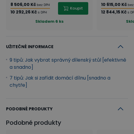
8 506,00 Kč
10 615,00 Kč
bez DPH
bez
Koupit
10 292,26 Kč
12 844,15 Kč
s DPH
s D
Skladem
6 ks
Sk
UŽITEČNÉ INFORMACE
9 tipů: Jak vybrat správný dílenský stůl [efektivně
a snadno]
7 tipů: Jak si zařídit domácí dílnu [snadno a
chytře]
PODOBNÉ PRODUKTY
Podobné produkty