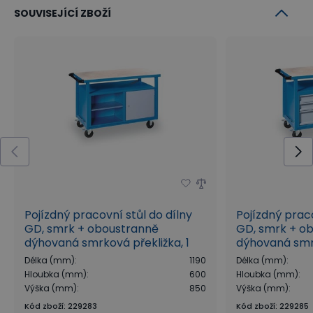
SOUVISEJÍCÍ ZBOŽÍ
Pojízdný pracovní stůl do dílny
Pojízdný praco
GD, smrk + oboustranně
GD, smrk + o
dýhovaná smrková překližka, 1
dýhovaná smrk
skříňka, 1 police, 1190 x 600 x 850
zásuvky, 1 poli
Délka (mm)
:
1190
Délka (mm)
:
mm, šedá
mm, šedá
Hloubka (mm)
:
600
Hloubka (mm)
:
Výška (mm)
:
850
Výška (mm)
:
Kód zboží
:
229283
Kód zboží
:
229285