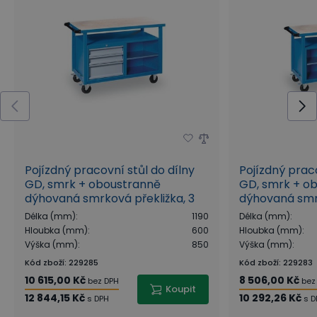
Pojízdný pracovní stůl do dílny
Pojízdný praco
GD, smrk + oboustranně
GD, smrk + o
dýhovaná smrková překližka, 3
dýhovaná smrk
zásuvky, 1 police, 1190 x 600 x 850
skříňka, 1 poli
Délka (mm)
:
1190
Délka (mm)
:
mm, šedá
mm, šedá
Hloubka (mm)
:
600
Hloubka (mm)
:
Výška (mm)
:
850
Výška (mm)
:
Kód zboží
:
229285
Kód zboží
:
229283
10 615,00 Kč
8 506,00 Kč
bez DPH
bez
Koupit
12 844,15 Kč
10 292,26 Kč
s DPH
s D