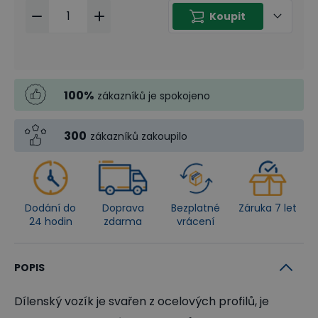
Koupit
100
%
zákazníků je spokojeno
300
zákazníků zakoupilo
Dodání do
Doprava
Bezplatné
Záruka 7 let
24 hodin
zdarma
vrácení
POPIS
Dílenský vozík je svařen z ocelových profilů, je