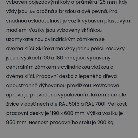
vybaven pojezdovými koly o průměru 125 mm, kdy
vždy jsou
otočná s brzdou a dvě pevná. Pro
dvě
snadnou ovladatelnost je vozík vybaven plastovým
madlem. Vozíky jsou vybaveny skříňkou
uzamykatelnou cylindrickým zámkem se
dvěma klíči. Skříňka má vždy jednu polici. Zásuvky
jsou o výškách 100 a 180 mm, jsou vybaveny
centrálním zámkem s cylindrickou vložkou a
dvěma klíči. Pracovní deska z lepeného dřeva
oboustranně dýhovanou překližkou. Povrchová
úprava je provedena vypalovacím lakem z umělé
živice v odstínech dle RAL 5015 a RAL 7001. Velikost
pracovní desky je 1190 x 600 mm. Výška vozíku je
850 mm. Nosnost pracovního stolu je 200 kg.