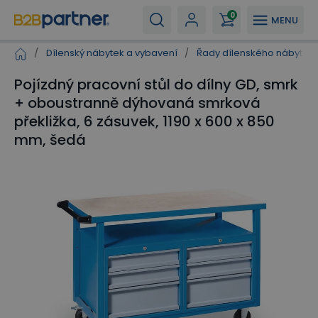
0
MENU
/
Dílenský nábytek a vybavení
/
Řady dílenského nábytku
Pojízdný pracovní stůl do dílny GD, smrk
+ oboustranně dýhovaná smrková
překližka, 6 zásuvek, 1190 x 600 x 850
mm, šedá