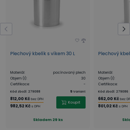
Plechový kbelík s víkem 30 L
Plechový kbelí
Materiál
:
pocínovaný plech
Materiál
:
Objem (l)
:
30
Objem (l)
:
Certifikace
:
-
Certifikace
:
Kód zboží
:
279088
5
Variant
Kód zboží
:
279086
812,00 Kč
662,00 Kč
bez DPH
bez D
Koupit
982,52 Kč
801,02 Kč
s DPH
s DPH
Skladem
29 ks
Skl