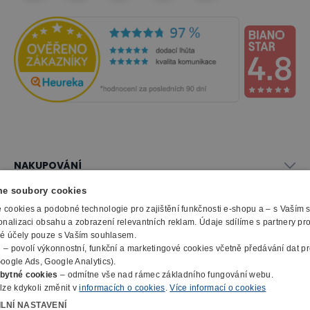
NAKUPOVÁNÍ
Vše o nákupu
e soubory cookies
SLUŽBY
Obchodní podmínky
cookies a podobné technologie pro zajištění funkčnosti e-shopu a – s Vaším
Doprava a montáž
onalizaci obsahu a zobrazení relevantních reklam. Údaje sdílíme s partnery pr
Naše katalogy
ké účely pouze s Vaším souhlasem.
Možnosti platby
O FIRMĚ
Reklamační formulář
m
– povolí výkonnostní, funkční a marketingové cookies včetně předávání dat pro
Záruka, servis, reklamace
Výroba kancelářského nábytku
oogle Ads, Google Analytics).
O nás
Ochrana osobních údajů
bytné cookies
– odmítne vše nad rámec základního fungování webu.
Zpracování elektroodpadu
Kontakty
lze kdykoli změnit v
informacích o cookies
.
Více informací o cookies
© 2010 - 2026 B2B Partner s.r.o. - Všechna práva vyhrazena.
Informace o cookies
E-Procurement
Členství v organizacích
ILNÍ NASTAVENÍ
Profesionální e-shop na míru