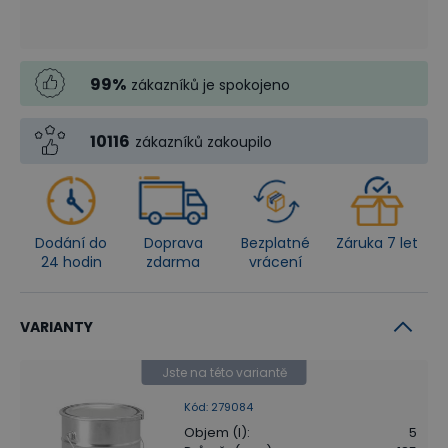
99
%
zákazníků je spokojeno
10116
zákazníků zakoupilo
Dodání do
Doprava
Bezplatné
Záruka 7 let
24 hodin
zdarma
vrácení
VARIANTY
Jste na této variantě
Kód
:
279084
Objem (l)
:
5