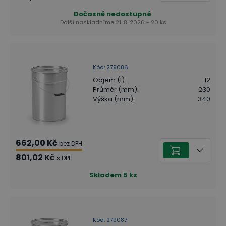
Dočasně nedostupné
Další naskladníme 21. 8. 2026 - 20 ks
Kód
:
279086
Objem (l)
:
12
Průměr (mm)
:
230
Výška (mm)
:
340
662,00 Kč
bez DPH
801,02 Kč
s DPH
Skladem
5
ks
Kód
:
279087