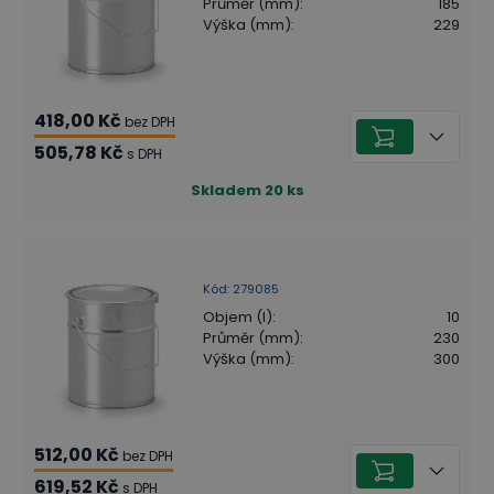
Průměr (mm)
:
185
Výška (mm)
:
229
418,00 Kč
bez DPH
505,78 Kč
s DPH
Skladem
20
ks
Kód
:
279085
Objem (l)
:
10
Průměr (mm)
:
230
Výška (mm)
:
300
512,00 Kč
bez DPH
619,52 Kč
s DPH