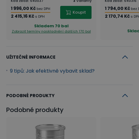
Kód zboží
:
540037
3
Varianty
Kód zboží
:
540315
1 996,00 Kč
1 794,00 Kč
bez DPH
bez 
Koupit
2 415,16 Kč
2 170,74 Kč
s DPH
s DP
Skladem
70 bal
Skla
Zobrazit termíny naskladnění
dalších 170 bal
UŽITEČNÉ INFORMACE
9 tipů: Jak efektivně vybavit sklad?
PODOBNÉ PRODUKTY
Podobné produkty