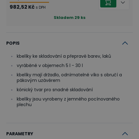
982,52 Kč
s DPH
Skladem
29
ks
POPIS
kbelíky ke skladování a přepravě barev, laků
vyráběné v objemech 5 l - 30 l
kbelíky mají držadlo, odnímatelné víko s obručí a
pákovým uzávěrem
kónický tvar pro snadné skladování
kbelíky jsou vyrobeny z jemného pocínovaného
plechu
PARAMETRY