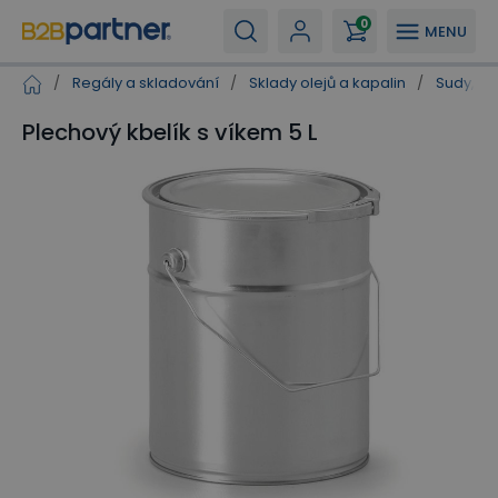
0
MENU
/
Regály a skladování
/
Sklady olejů a kapalin
/
Sudy, ka
Plechový kbelík s víkem 5 L