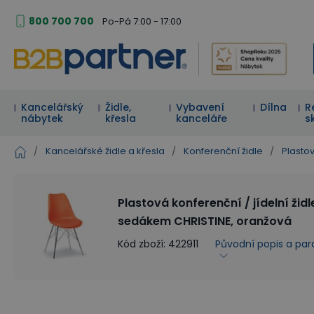
800 700 700
Po-Pá 7:00 - 17:00
Kancelářský
Židle,
Vybavení
Dílna
R
nábytek
křesla
kanceláře
s
/
Kancelářské židle a křesla
/
Konferenční židle
/
Plasto
Plastová konferenční / jídelní žid
sedákem CHRISTINE, oranžová
Kód zboží
:
422911
Původní popis a pa