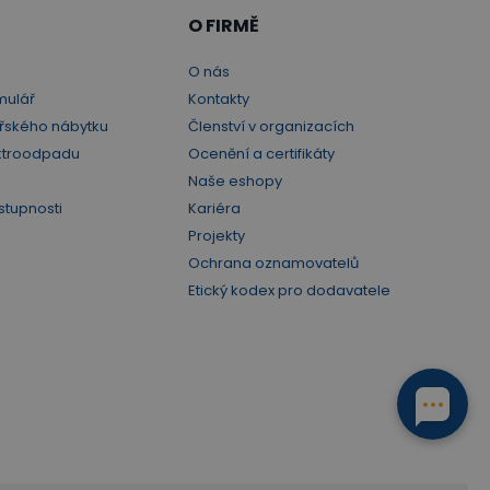
O FIRMĚ
O nás
mulář
Kontakty
řského nábytku
Členství v organizacích
ktroodpadu
Ocenění a certifikáty
Naše eshopy
stupnosti
Kariéra
Projekty
Ochrana oznamovatelů
Etický kodex pro dodavatele