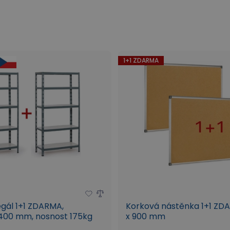
.
Užitečné i
NÁŠ TIP: 
Jak vybíra
1+1 ZDARMA
7 tipů: Ja
egál 1+1 ZDARMA,
Korková nástěnka 1+1 ZD
400 mm, nosnost 175kg
x 900 mm