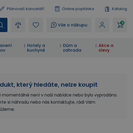
Plánovač kanceláří
Online poptávka
Katalog
0
?
Vše o nákupu
avení
Hotely a
Dům a
Akce a
ov
kuchyně
zahrada
slevy
dukt, který hledáte, nelze koupit
í momentálně není v naší nabídce nebo bylo vyprodáno.
rte si náhradu nebo nás kontaktujte, rádi Vám
ůžeme.