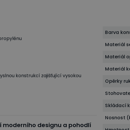
Barva kon
ypropylénu
Materiál 
Materiál 
Materiál 
nou konstrukcí zajišťující vysokou
Opěrky ru
Stohovate
Skládací 
Nosnost (
ní moderního designu a pohodlí
Hmotnost