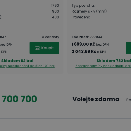
1790
Typ povrchu
:
900
Rozměry š x v (mm)
:
)
:
400
Provedení
:
037
3
Varianty
Kód zboží
:
777033
1 689,00 Kč
bez DPH
bez DPH
Koupit
2 043,69 Kč
s DPH
s DPH
Skladem
82 bal
Skladem
732 bal
rmíny naskladnění
dalších 170 bal
Zobrazit termíny naskladnění
dal
 700 700
Volejte zdarma
Po