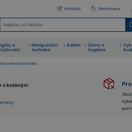
Kontakty
Reklamace
egály a
Manipulační
Balení
Šatny a
Vyb
kladování
technika
hygiena
bud
vé konferenční židle
Pro
le s koženým
Zbož
Vybe
rametry
pom