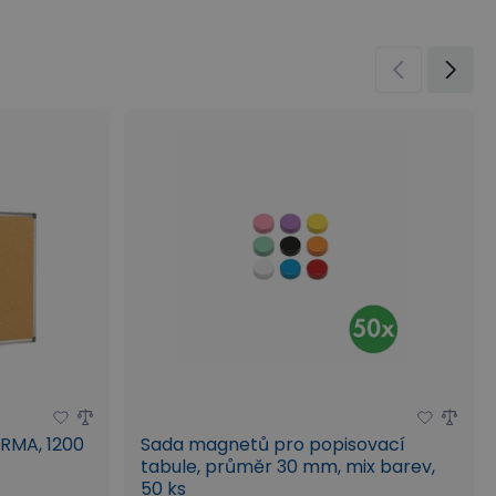
nformace
Vybavení pro konferenční prostory
t konferenční židle
k jednoduše vybavit restaurační zahrádku
ARMA, 1200
Sada magnetů pro popisovací
tabule, průměr 30 mm, mix barev,
50 ks