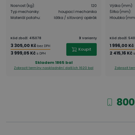
Nosnost (kg)
:
120
Výška (mm)
:
Typ mechaniky
:
houpací mechanika
Šířka (mm)
:
Materiál potahu
:
látka / síťovaný opěrák
Hloubka (mm
Kód zboží
:
415078
3
Varianty
Kód zboží
:
540
3 305,00 Kč
1 996,00 Kč
bez DPH
Koupit
3 999,05 Kč
2 415,16 Kč
s DPH
Skladem
1865 bal
Zobrazit termíny naskladnění
dalších 1620 bal
Zobrazit te
800