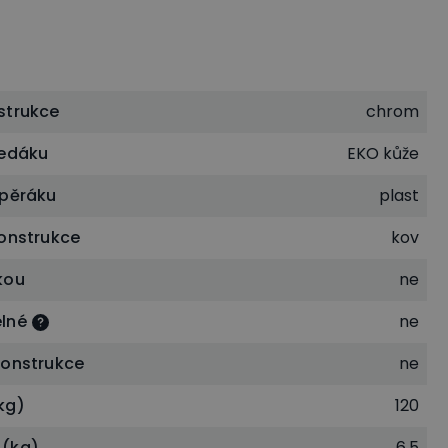
strukce
chrom
sedáku
EKO kůže
opěráku
plast
konstrukce
kov
kou
ne
lné
ne
konstrukce
ne
kg)
120
 (kg)
6,5