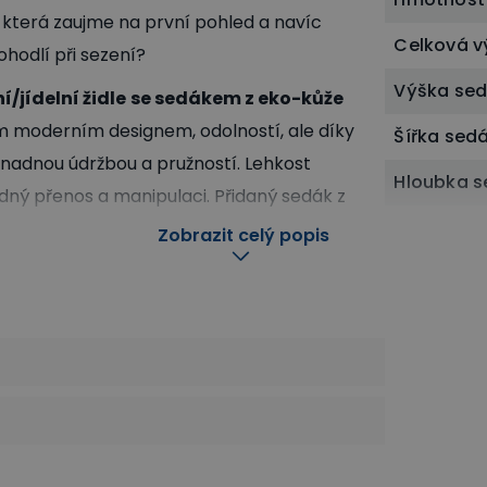
li, která zaujme na první pohled a navíc
Celková v
hodlí při sezení?
Výška se
/jídelní židle
se sedákem z eko-kůže
m moderním designem, odolností, ale díky
Šířka sed
nadnou údržbou a pružností. Lehkost
Hloubka 
adný přenos a manipulaci. Přidaný sedák z
Balení
jemné a měkké sezení nejen při obědové
Zobrazit celý popis
nání.
Produkt pat
idle
Gastro nábytek a vybavení
Kuchyňské a jídelní židle
Konferenční 
a slevy
Kancelářské židle a křesla
Gastro náby
nost vůči
Jídelní židl
Plastové jíde
 skvěle
Kancelářské 