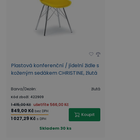
Plastová konferenční / jídelní židle s
koženým sedákem CHRISTINE, žlutá
Barva/Dezén
:
žlutá
Kód zboží
:
422909
1 415,00 Kč
ušetříte
566,00 Kč
849,00 Kč
bez DPH
Koupit
1 027,29 Kč
s DPH
Skladem
30 ks