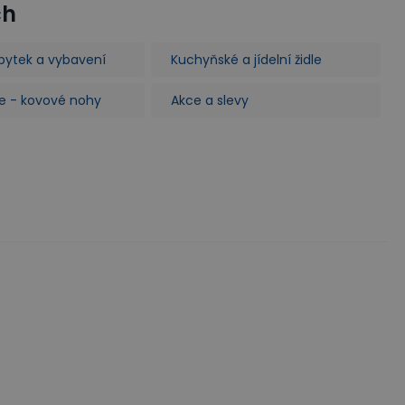
ch
bytek a vybavení
Kuchyňské a jídelní židle
dle - kovové nohy
Akce a slevy