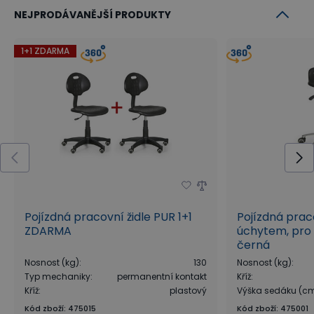
NEJPRODÁVANĚJŠÍ PRODUKTY
1+1 ZDARMA
Pojízdná pracovní židle PUR 1+1
Pojízdná prac
ZDARMA
úchytem, pro 
černá
Nosnost (kg)
:
130
Nosnost (kg)
:
Typ mechaniky
:
permanentní kontakt
Kříž
:
Kříž
:
plastový
Výška sedáku (c
Kód zboží
:
475015
Kód zboží
:
475001