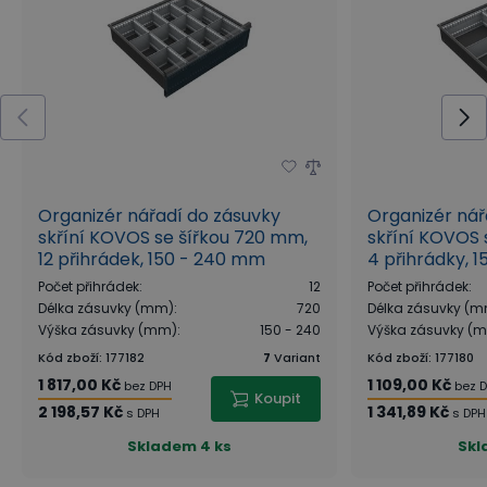
Organizér nářadí do zásuvky
Organizér nář
skříní KOVOS se šířkou 720 mm,
skříní KOVOS 
12 přihrádek, 150 - 240 mm
4 přihrádky, 
Počet přihrádek
:
12
Počet přihrádek
:
Délka zásuvky (mm)
:
720
Délka zásuvky (
Výška zásuvky (mm)
:
150 - 240
Výška zásuvky (
Kód zboží
:
177182
7
Variant
Kód zboží
:
177180
1 817,00 Kč
1 109,00 Kč
bez DPH
bez 
Koupit
2 198,57 Kč
1 341,89 Kč
s DPH
s DPH
Skladem
4 ks
Sk