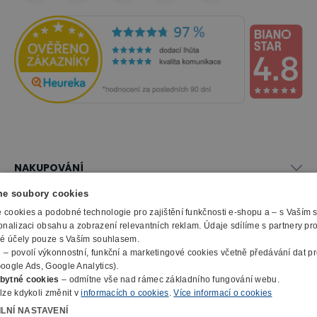
NAKUPOVÁNÍ
Vše o nákupu
e soubory cookies
SLUŽBY
Obchodní podmínky
cookies a podobné technologie pro zajištění funkčnosti e-shopu a – s Vaším
Doprava a montáž
onalizaci obsahu a zobrazení relevantních reklam. Údaje sdílíme s partnery pr
Naše katalogy
ké účely pouze s Vaším souhlasem.
Možnosti platby
O FIRMĚ
Reklamační formulář
m
– povolí výkonnostní, funkční a marketingové cookies včetně předávání dat pro
Záruka, servis, reklamace
Výroba kancelářského nábytku
oogle Ads, Google Analytics).
O nás
Ochrana osobních údajů
bytné cookies
– odmítne vše nad rámec základního fungování webu.
Zpracování elektroodpadu
Kontakty
lze kdykoli změnit v
informacích o cookies
.
Více informací o cookies
© 2010 - 2026 B2B Partner s.r.o. - Všechna práva vyhrazena.
Informace o cookies
E-Procurement
Členství v organizacích
ILNÍ NASTAVENÍ
Profesionální e-shop na míru
Jak nakupovat