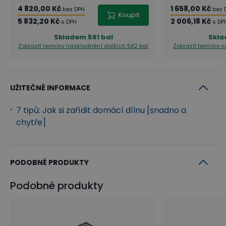
4 820,00 Kč
1 658,00 Kč
bez DPH
bez 
Koupit
5 832,20 Kč
2 006,18 Kč
s DPH
s DP
Skladem
561 bal
Skl
Zobrazit termíny naskladnění
dalších 582 bal
Zobrazit termíny 
UŽITEČNÉ INFORMACE
7 tipů: Jak si zařídit domácí dílnu [snadno a
chytře]
PODOBNÉ PRODUKTY
Podobné produkty