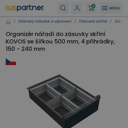
0
MENU
/
Dílenský nábytek a vybavení
/
Dílenské skříně
/
Zásuvk
Organizér nářadí do zásuvky skříní
KOVOS se šířkou 500 mm, 4 přihrádky,
150 - 240 mm