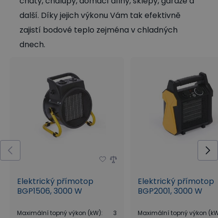
chaty, chalupy, domácí dílny, sklepy, garáže a
další. Díky jejich výkonu Vám tak efektivně
zajistí bodové teplo zejména v chladných
dnech.
Elektrický přímotop
Elektrický přímotop
BGP1506, 3000 W
BGP2001, 3000 W
Maximální topný výkon (kW)
:
3
Maximální topný výkon (k