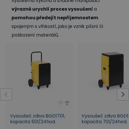
vysokému výkonu a snadné manipulaci
výrazně urychlí proces vysoušení
a
pomohou předejít nepříjemnostem
spojeným s vlhkostí, jako je vznik plísní či
poškození materiálů.
Vysoušeč zdiva BGD1701,
Vysoušeč zdiva BGD1
kapacita 50l/24hod.
kapacita 70l/24hod.