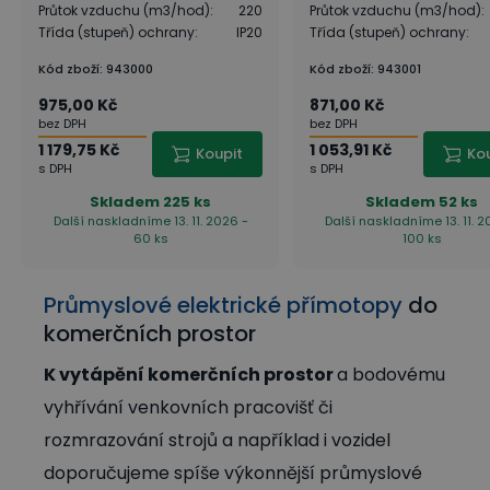
Průtok vzduchu (m3/hod)
:
220
Průtok vzduchu (m3/hod)
:
Třída (stupeň) ochrany
:
IP20
Třída (stupeň) ochrany
:
Kód zboží
:
943000
Kód zboží
:
943001
975,00 Kč
871,00 Kč
bez DPH
bez DPH
1 179,75 Kč
1 053,91 Kč
Koupit
Ko
s DPH
s DPH
Skladem
225 ks
Skladem
52 ks
Další naskladníme 13. 11. 2026 -
Další naskladníme 13. 11. 2
60 ks
100 ks
Průmyslové elektrické přímotopy
do
komerčních prostor
K vytápění komerčních prostor
a bodovému
vyhřívání venkovních pracovišť či
rozmrazování strojů a například i vozidel
doporučujeme spíše výkonnější průmyslové