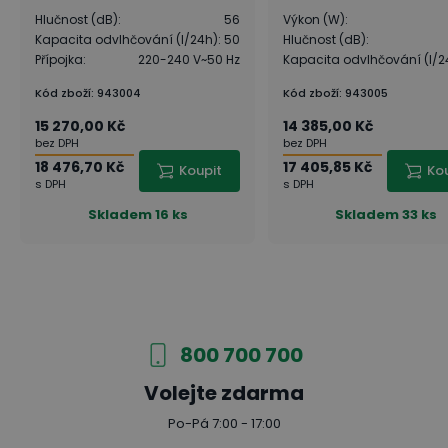
Hlučnost (dB)
:
56
Výkon (W)
:
Kapacita odvlhčování (l/24h)
:
50
Hlučnost (dB)
:
Přípojka
:
220-240 V~50 Hz
Kapacita odvlhčování (l/2
Kód zboží
:
943004
Kód zboží
:
943005
15 270,00 Kč
14 385,00 Kč
bez DPH
bez DPH
18 476,70 Kč
17 405,85 Kč
Koupit
Ko
s DPH
s DPH
Skladem
16 ks
Skladem
33 ks
800 700 700
Volejte zdarma
Po-Pá 7:00 - 17:00