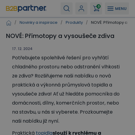
0
MENU
/
Novinky a inspirace
/
Produkty
/
NOVÉ: Přímotopy a vy
NOVÉ: Přímotopy a vysoušeče zdiva
17. 12. 2024
Potřebujete spolehlivé řešení pro vyhřátí
chladného prostoru nebo odstranění vlhkosti
ze zdiva? Rozšiřujeme naši nabídku o nová
praktická a výkonná průmyslová topidla a
vysoušeče zdiva! Ať už hledáte pomocníka do
domácnosti, dílny, komerčních prostor, nebo
na stavbu, u nás si vyberete. Prozkoumejte
naši nabídku již nyní.
Praktická
topidla
slouží k rychlému a