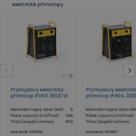
elektrické přímotopy:
Průmyslový elektrický
Průmyslový elektric
přímotop IFH03, 9000 W
přímotop IFH04, 22
Maximální topný výkon (kW)
:
9
Maximální topný výkon (k
Průtok vzduchu (m3/hod)
:
1198
Průtok vzduchu (m3/hod)
:
Třída (stupeň) ochrany
:
IP24
Třída (stupeň) ochrany
:
Kód zboží
:
943006
Kód zboží
:
943007