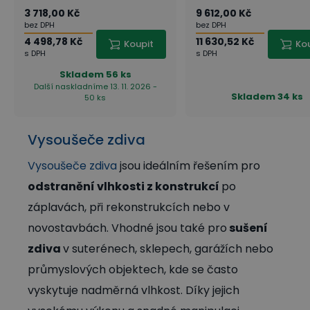
3 718,00 Kč
9 612,00 Kč
bez DPH
bez DPH
4 498,78 Kč
11 630,52 Kč
Koupit
Ko
s DPH
s DPH
Skladem
56 ks
Další naskladníme 13. 11. 2026 -
Skladem
34 ks
50 ks
Vysoušeče zdiva
Vysoušeče zdiva
jsou ideálním řešením pro
odstranění vlhkosti z konstrukcí
po
záplavách, při rekonstrukcích nebo v
novostavbách. Vhodné jsou také pro
sušení
zdiva
v suterénech, sklepech, garážích nebo
průmyslových objektech, kde se často
vyskytuje nadměrná vlhkost. Díky jejich