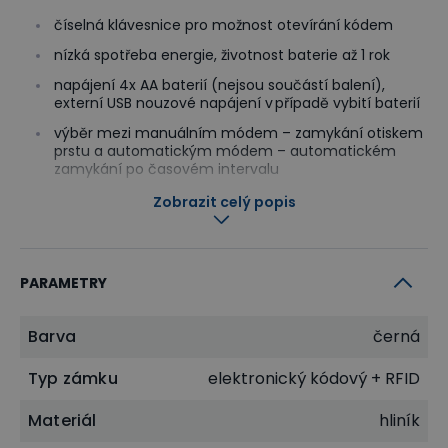
číselná klávesnice pro možnost otevírání kódem
nízká spotřeba energie, životnost baterie až 1 rok
napájení 4x AA baterií (nejsou součástí balení),
externí USB nouzové napájení v případě vybití baterií
výběr mezi manuálním módem – zamykání otiskem
prstu a automatickým módem – automatickém
zamykání po časovém intervalu
4 módy veřejného profilu (1 - 10místné běžné heslo,
Zobrazit celý popis
4místné heslo, 1 - 10místné běžné heslo + karta,
4místné heslo + karta)
varování před zloději (při načtení neplatné karty
PARAMETRY
nebo zadání nesprávného hesla 4x po sobě bude
zámek pípat po dobu 20 s)
tělo zámku slouží zároveň jako madlo
Barva
černá
materiál: hliník
Typ zámku
elektronický kódový + RFID
barva: černá
Materiál
hliník
rozměry (V x Š x H): 50.5 x 50.5 x 22.7 mm