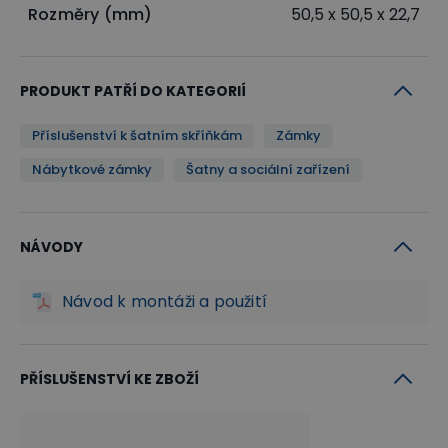
vyžaduje odbornou instalaci, před montáží
Rozměry (mm)
50,5 x 50,5 x 22,7
ověřte kompatibilitu se svým nábytkem
PRODUKT PATŘÍ DO KATEGORIÍ
Příslušenství k šatním skříňkám
Zámky
Nábytkové zámky
Šatny a sociální zařízení
NÁVODY
Návod k montáži a použití
PŘÍSLUŠENSTVÍ KE ZBOŽÍ