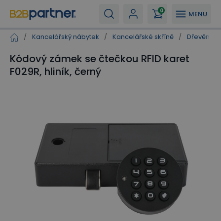
0
MENU
/
Kancelářský nábytek
/
Kancelářské skříně
/
Dřevěné po
Kódový zámek se čtečkou RFID karet
F029R, hliník, černý