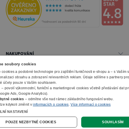
NAKUPOVÁNÍ
Vše o nákupu
e soubory cookies
SLUŽBY
Obchodní podmínky
cookies a podobné technologie pro zajištění funkčnosti e-shopu a – s Vaším
Doprava a montáž
onalizaci obsahu a zobrazení relevantních reklam. Údaje sdílíme s partnery pr
Naše katalogy
ké účely pouze s Vaším souhlasem.
Možnosti platby
O FIRMĚ
Reklamační formulář
m
– povolí výkonnostní, funkční a marketingové cookies včetně předávání dat pro
Záruka, servis, reklamace
Výroba kancelářského nábytku
oogle Ads, Google Analytics).
O nás
Ochrana osobních údajů
bytné cookies
– odmítne vše nad rámec základního fungování webu.
Zpracování elektroodpadu
Kontakty
lze kdykoli změnit v
informacích o cookies
.
Více informací o cookies
© 2010 - 2026 B2B Partner s.r.o. - Všechna práva vyhrazena.
Informace o cookies
E-Procurement
Členství v organizacích
ILNÍ NASTAVENÍ
Profesionální e-shop na míru
Jak nakupovat
Prohlášení o přístupnosti
Ocenění a certifikáty
Online poptávka
POUZE NEZBYTNÉ COOKIES
SOUHLASÍM
Naše eshopy