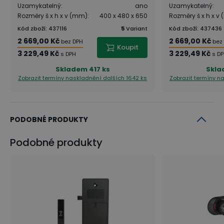
Uzamykatelný
:
ano
Uzamykatelný
:
Rozměry š x h x v (mm)
:
400 x 480 x 650
Rozměry š x h x v
Kód zboží
:
437116
5
Variant
Kód zboží
:
437436
2 669,00 Kč
2 669,00 Kč
bez DPH
bez
Koupit
3 229,49 Kč
3 229,49 Kč
s DPH
s D
Skladem
417 ks
Skl
Zobrazit termíny naskladnění
dalších 1642 ks
Zobrazit termíny 
PODOBNÉ PRODUKTY
Podobné produkty