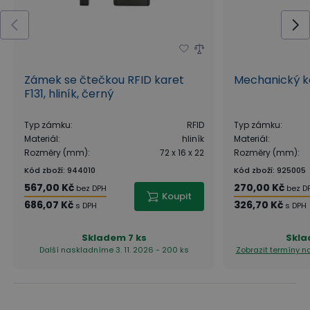
Zámek se čtečkou RFID karet
Mechanický 
F131, hliník, černý
Typ zámku
:
RFID
Typ zámku
:
Materiál
:
hliník
Materiál
:
Rozměry (mm)
:
72 x 16 x 22
Rozměry (mm)
:
Kód zboží
:
944010
Kód zboží
:
925005
567,00 Kč
270,00 Kč
bez DPH
bez D
Koupit
686,07 Kč
326,70 Kč
s DPH
s DPH
Skladem
7 ks
Skl
Další naskladníme 3. 11. 2026 - 200 ks
Zobrazit termíny 