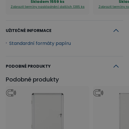
Skladem
1559 ks
Skl
Zobrazit termíny naskladnění
dalších 1385 ks
Zobrazit termíny 
UŽITEČNÉ INFORMACE
Standardní formáty papíru
PODOBNÉ PRODUKTY
Podobné produkty