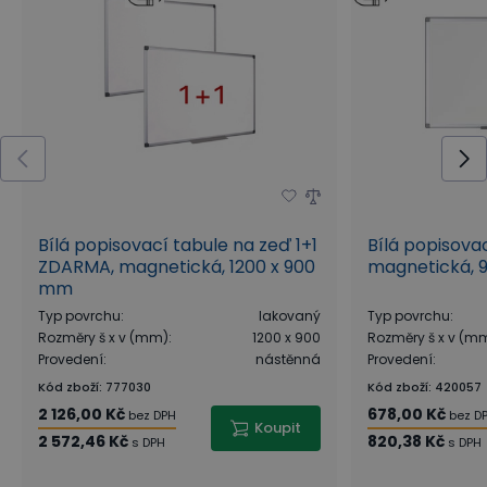
Bílá popisovací tabule na zeď 1+1
Bílá popisova
ZDARMA, magnetická, 1200 x 900
magnetická, 
mm
Typ povrchu
:
lakovaný
Typ povrchu
:
Rozměry š x v (mm)
:
1200 x 900
Rozměry š x v (m
Provedení
:
nástěnná
Provedení
:
Kód zboží
:
777030
Kód zboží
:
420057
2 126,00 Kč
678,00 Kč
bez DPH
bez D
Koupit
2 572,46 Kč
820,38 Kč
s DPH
s DPH