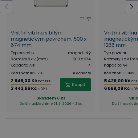
Vnitřní vitrína s bílým
Vnitřní vitrína
magnetickým povrchem, 500 x
magnetickým 
674 mm
1288 mm
Typ povrchu
:
magnetický
Typ povrchu
:
Rozměry š x v (mm)
:
500 x 674
Rozměry š x v (m
Kapacita A4
:
4
Kapacita A4
:
Kód zboží
:
109073
4
Varianty
Kód zboží
:
109132
2 846,00 Kč
5 429,00 Kč
bez DPH
bez
Koupit
3 443,66 Kč
6 569,09 Kč
s DPH
s D
Skladem
6 ks
Skl
Další naskladníme 31. 8. 2026 - 3 ks
Další naskladn