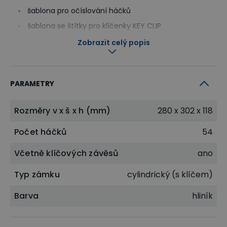
šablona pro očíslování háčků
šablona se štítky pro klíčenky KEY CLIP
Šablony jsou ve formátu .pdf a obsahují přesně
Zobrazit celý popis
naformátované tabulky pro doplnění popisků na
počítači.
PARAMETRY
Rozměry v x š x h (mm)
280 x 302 x 118
Počet háčků
54
Včetně klíčových závěsů
ano
Typ zámku
cylindrický (s klíčem)
Barva
hliník