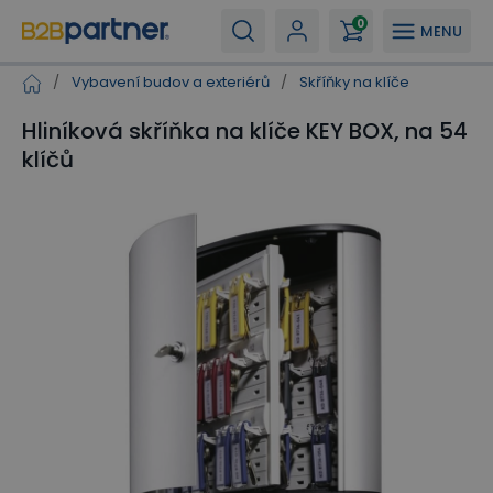
0
MENU
/
Vybavení budov a exteriérů
/
Skříňky na klíče
Hliníková skříňka na klíče KEY BOX, na 54
klíčů