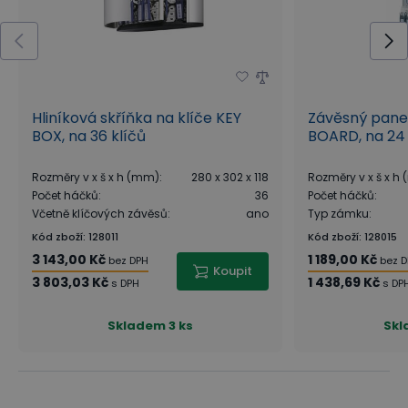
Hliníková skříňka na klíče KEY
Závěsný panel
BOX, na 36 klíčů
BOARD, na 24 
Rozměry v x š x h (mm)
:
280 x 302 x 118
Rozměry v x š x h
Počet háčků
:
36
Počet háčků
:
Včetně klíčových závěsů
:
ano
Typ zámku
:
Kód zboží
:
128011
Kód zboží
:
128015
3 143,00 Kč
1 189,00 Kč
bez DPH
bez 
Koupit
3 803,03 Kč
1 438,69 Kč
s DPH
s DP
Skladem
3 ks
Skl