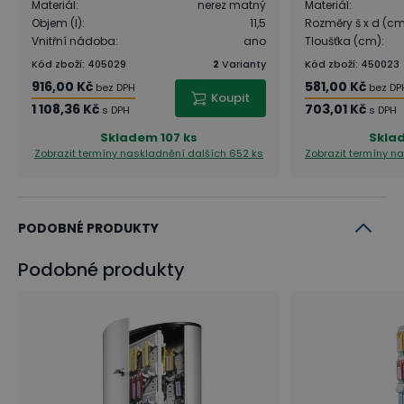
Materiál
:
nerez matný
Materiál
:
Objem (l)
:
11,5
Rozměry š x d (c
Vnitřní nádoba
:
ano
Tloušťka (cm)
:
Kód zboží
:
405029
2
Varianty
Kód zboží
:
450023
916,00 Kč
581,00 Kč
bez DPH
bez DP
Koupit
1 108,36 Kč
703,01 Kč
s DPH
s DPH
Skladem
107 ks
Skla
Zobrazit termíny naskladnění
dalších 652 ks
Zobrazit termíny n
PODOBNÉ PRODUKTY
Podobné produkty