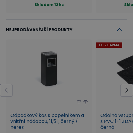
Skladem
12 ks
Skl
NEJPRODÁVANĚJŠÍ PRODUKTY
1+1 ZDARMA
Odpadkový koš s popelníkem a
Odolná vstup
vnitřní nádobou, 11,5 l, černý /
s PVC 1+1 ZDA
nerez
černá