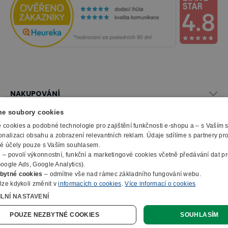
NAKUPOVÁNÍ
Vše o nákupu
e soubory cookies
SLUŽBY
Obchodní podmínky
cookies a podobné technologie pro zajištění funkčnosti e-shopu a – s Vaším
Doprava a montáž
onalizaci obsahu a zobrazení relevantních reklam. Údaje sdílíme s partnery pr
Naše katalogy
ké účely pouze s Vaším souhlasem.
Možnosti platby
O FIRMĚ
Reklamační formulář
m
– povolí výkonnostní, funkční a marketingové cookies včetně předávání dat pro
Záruka, servis, reklamace
Výroba kancelářského nábytku
oogle Ads, Google Analytics).
O nás
Ochrana osobních údajů
bytné cookies
– odmítne vše nad rámec základního fungování webu.
Zpracování elektroodpadu
Kontakty
lze kdykoli změnit v
informacích o cookies
.
Více informací o cookies
© 2010 - 2026 B2B Partner s.r.o. - Všechna práva vyhrazena.
Informace o cookies
E-Procurement
Členství v organizacích
ILNÍ NASTAVENÍ
Profesionální e-shop na míru
Jak nakupovat
Prohlášení o přístupnosti
Ocenění a certifikáty
Online poptávka
POUZE NEZBYTNÉ COOKIES
SOUHLASÍM
Naše eshopy