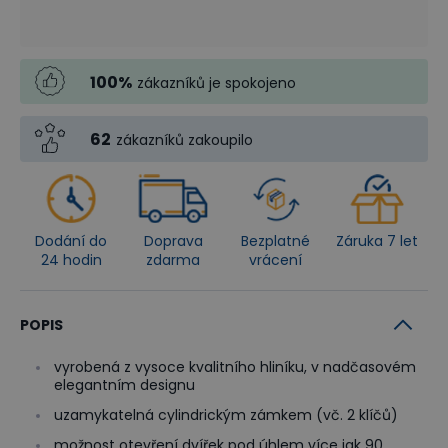
100
%
zákazníků je spokojeno
62
zákazníků zakoupilo
Dodání do
Doprava
Bezplatné
Záruka 7 let
24 hodin
zdarma
vrácení
POPIS
vyrobená z vysoce kvalitního hliníku, v nadčasovém
elegantním designu
uzamykatelná cylindrickým zámkem (vč. 2 klíčů)
možnost otevření dvířek pod úhlem více jak 90